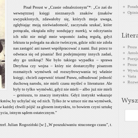
Poradn
Pisał Proust w „Czasie odnalezionym”*: „Co zaś do
Opini
wewnętrznej księgi nieznanych znaków (znaków
uwypuklonych, zdawałoby się, których moja uwaga,
zgłębiając moją nieświadomość, zaczynała szukać, które
potrącała, okrążała niby sondujący nurek), w odczytaniu
Liter
ich nikt nie mógł mnie wspomóc żadną regułą, gdyż
lektura ta polegała na akcie twórczym, gdzie nikt nie zdoła
Proza
nas zastąpić ani nawet współpracować z nami. Iluż przez to
Antol
odwraca się od pisania! Ileż podejmujemy innych zadań,
Poezja
aby go uniknąć! Nie było takiego wypadku – sprawa
Proza 
Dreyfusa czy wojna – który nie dostarczyłby pisarzom
Wywia
rozmaitych wymówek od rozszyfrowywania tej właśnie
Varia
księgi; chcieli zapewnić triumf Prawu, odbudować jedność
Rozwó
duchową narodu, nie mieli czasu myśleć o literaturze. Ale
były to tylko wymówki, gdyż nie mieli – albo już nie mieli
– geniuszu, to znaczy instynktu. Gdyż instynkt wskazuje
Wysz
tekstów, by uchylać się od nich. Tylko że w sztuce nie ma wymówek,
n w każdej chwili pójść za głosem instynktu, to bowiem czyni sztukę
życia, istnym sądem ostatecznym.”
rzeł. Julian Rogoziński [w:] „W poszukiwaniu straconego czasu”, t.