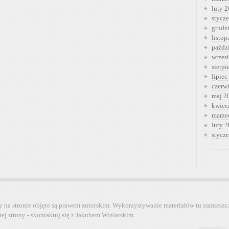
luty 
stycz
grudz
listo
paźdz
wrzes
sierp
lipiec
czerw
maj 2
kwiec
marze
luty 
stycz
y na stronie objęte są prawem autorskim. Wykorzystywanie materiałów tu zamieszc
tej strony - skontaktuj się z Jakubem Winiarskim.