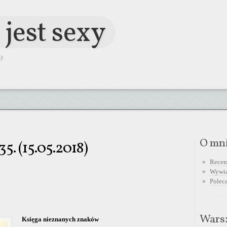
 jest sexy
O
O mn
5. (15.05.2018)
Recen
Wywi
Polec
Warsz
Księga nieznanych znaków