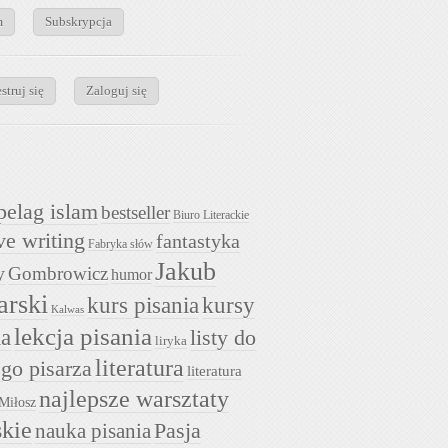
m
Subskrypcja
struj się
Zaloguj się
pelag islam
bestseller
Biuro Literackie
ve writing
fantastyka
Fabryka słów
Jakub
y
Gombrowicz
humor
arski
kurs pisania
kursy
Kalwas
lekcja pisania
ia
listy do
liryka
literatura
go pisarza
literatura
najlepsze warsztaty
Miłosz
skie
nauka pisania
Pasja