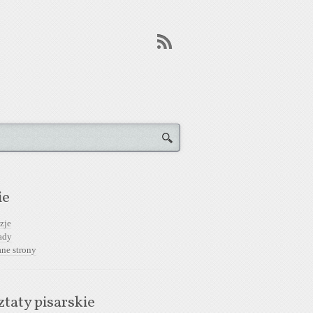
ie
zje
ady
ane strony
taty pisarskie