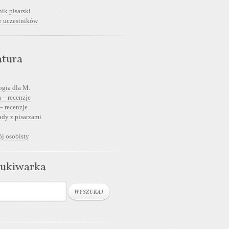
ik pisarski
e uczestników
atura
ogia dla M.
 – recenzje
– recenzje
dy z pisarzami
j osobisty
ukiwarka