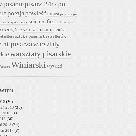
pisarz 24/7
pisanie
po
ia
zie
powieść
poezja
Proust
psychologia
science fiction
Rozwój osobisty
Seligman
sztuka pisania
szczęście
sztuka
uk
sztuka pisania bestsellerów
stsellera
tat pisarza
warsztaty
warsztaty pisarskie
ckie
Winiarski
wywiad
iersze
iwum
018
(20)
ień 2018
(31)
c 2018
(33)
2018
(30)
eń 2018
(34)
ień 2017
(3)