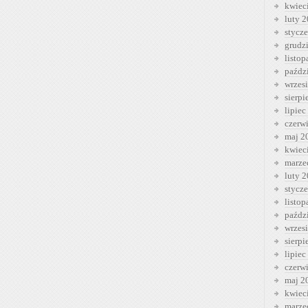
kwiec
luty 
stycz
grudz
listo
paźdz
wrzes
sierp
lipiec
czerw
maj 2
kwiec
marze
luty 
stycz
listo
paźdz
wrzes
sierp
lipiec
czerw
maj 2
kwiec
marze