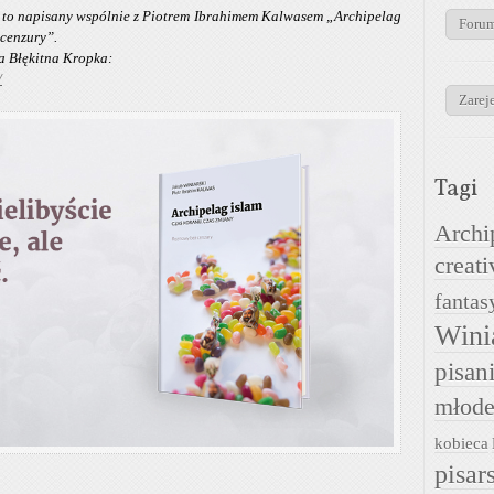
 to napisany wspólnie z Piotrem Ibrahimem Kalwasem „Archipelag
Foru
 cenzury”.
a Błękitna Kropka:
/
Zareje
Tagi
Archi
creati
fantas
Wini
pisan
młode
kobieca
pisar