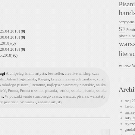
Pisan
band
pozytywna
SF
Stasi
(25.04.2018)
(0)
pisania be
(30.04.2018)
(0)
warsz
.2018)
(0)
(29.04.2018)
(0)
litera
05.2018)
(0)
wiersz
W
agi
Archipelag islam
,
artysta
,
bestseller
,
creative writing
,
czas
ski
,
Julian Rogoziński
,
Księga
,
księga nieznanych znaków
,
kurs
do młodego pisarza
,
literatura
,
najlepsze warsztaty pisarskie
,
nauka
Arch
ieść
,
Proust
,
Proust o sztuce pisania
,
sztuka
,
sztuka pisania
,
sztuka
ów
,
W poszukiwaniu straconego czasu
,
warsztat pisarza
,
warsztaty
maj 2
ty pisarskie
,
Winiarski
,
zadanie artysty
kwiec
marze
luty 
stycz
grudz
→