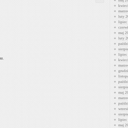
maj 2
kwiec
marze
luty 
lipiec
czerw
maj 2
luty 
paźdz
sierp
lipiec
rz.
kwiec
marze
grudz
listo
paźdz
sierp
maj 2
marze
paźdz
wrzes
sierp
lipiec
maj 2