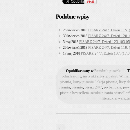
Podobne wpisy
PISARZ 24/7. Dzień 115. 
25 kwiecień 2018
PISARZ 24/7. Dzień 120. 
30 kwiecień 2018
PISARZ 24/7. Dzień 123. (03.05
3 maj 2018
PISARZ 24/7. Dzień 119. 
29 kwiecień 2018
PISARZ 24/7. Dzień 137. (17.
17 maj 2018
Opublikowany w
Poradnik pisarski
-
T
odnaleziony
,
instynkt artysty
,
Jakub Winiar
pisania
,
kursy pisania
,
lekcja pisania
,
listy 
pisania
,
pisanie
,
pisarz 24/7
,
po bandzie
,
pow
pisania bestsellera
,
sztuka pisania bestseller
literackie
,
warszta
←