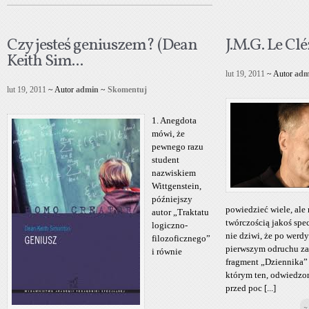
Czy jesteś geniuszem? (Dean
J.M.G. Le Cl
Keith Sim...
lut 19, 2011
~ Autor
adm
lut 19, 2011
~ Autor
admin
~
Skomentuj
1. Anegdota
mówi, że
pewnego razu
student
nazwiskiem
Wittgenstein,
późniejszy
powiedzieć wiele, ale 
autor „Traktatu
twórczością jakoś spe
logiczno-
nie dziwi, że po werd
filozoficznego”
pierwszym odruchu zar
i równie
fragment „Dziennika”
którym ten, odwiedzon
przed poc [...]
~