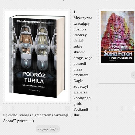
1.
Mężczyzna
wracający
późno z
imprezy
chciał
sobie
skrócić
drogę, więc
poszedł
przez
cmentarz.
~
Nagle
zobaczył
grabarza
kopiącego
grób.
Podkradł
się cicho, stanął za grabarzem i wrzasnął: „Uhu!
Aaaaa!” (więcej…)
~ czytaj dalej ~