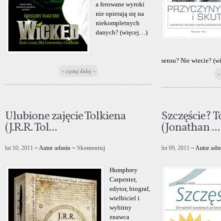
a ferowane wyroki
nie opierają się na
niekompletnych
danych? (więcej…)
sensu? Nie wiecie? (w
~ czytaj dalej ~
~
Ulubione zajęcie Tolkiena
Szczęście? T
(J.R.R. Tol...
(Jonathan ...
lut 10, 2011
~ Autor
admin
~
Skomentuj
lut 09, 2011
~ Autor
adm
Humphrey
Carpenter,
edytor, biograf,
wielbiciel i
wybitny
znawca