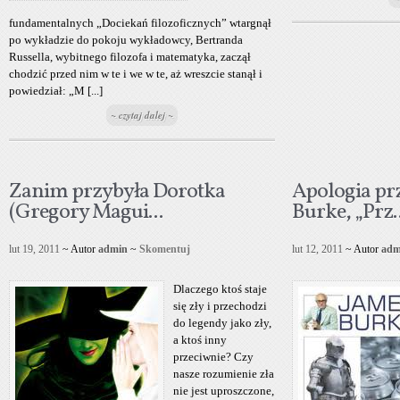
fundamentalnych „Dociekań filozoficznych” wtargnął
po wykładzie do pokoju wykładowcy, Bertranda
Russella, wybitnego filozofa i matematyka, zaczął
chodzić przed nim w te i we w te, aż wreszcie stanął i
powiedział: „M [...]
~ czytaj dalej ~
Zanim przybyła Dorotka
Apologia pr
(Gregory Magui...
Burke, „Prz..
lut 19, 2011
~ Autor
admin
~
Skomentuj
lut 12, 2011
~ Autor
adm
Dlaczego ktoś staje
się zły i przechodzi
do legendy jako zły,
a ktoś inny
przeciwnie? Czy
nasze rozumienie zła
nie jest uproszczone,