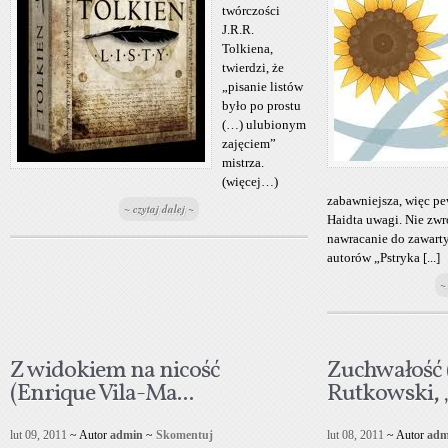
twórczości
J.R.R.
Tolkiena,
twierdzi, że
„pisanie listów
było po prostu
(…) ulubionym
zajęciem”
mistrza.
(więcej…)
zabawniejsza, więc p
~ czytaj dalej ~
Haidta uwagi. Nie zw
nawracanie do zawart
autorów „Pstryka [...]
~
Z widokiem na nicość
Zuchwałość 
(Enrique Vila-Ma...
Rutkowski, 
lut 09, 2011
~ Autor
admin
~
Skomentuj
lut 08, 2011
~ Autor
adm