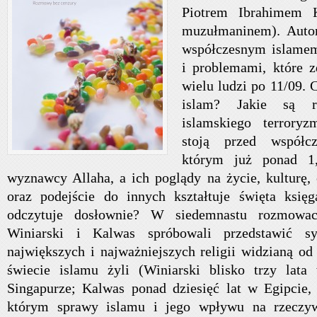
Piotrem Ibrahimem 
muzułmaninem). Autor
współczesnym islame
i problemami, które 
wielu ludzi po 11/09. 
islam? Jakie są rz
islamskiego terrory
stoją przed współ
którym już ponad 1,
wyznawcy Allaha, a ich poglądy na życie, kulturę, 
oraz podejście do innych kształtuje święta księg
odczytuje dosłownie? W siedemnastu rozmowac
Winiarski i Kalwas spróbowali przedstawić sy
największych i najważniejszych religii widzianą od
świecie islamu żyli (Winiarski blisko trzy la
Singapurze; Kalwas ponad dziesięć lat w Egipcie,
którym sprawy islamu i jego wpływu na rzeczyw