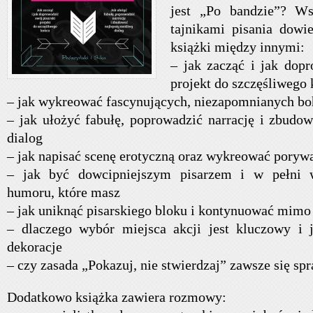
jest „Po bandzie”? Ws
tajnikami pisania dowi
książki między innymi:
– jak zacząć i jak dopr
projekt do szczęśliwego
– jak wykreować fascynujących, niezapomnianych b
– jak ułożyć fabułę, poprowadzić narrację i zbudo
dialog
– jak napisać scenę erotyczną oraz wykreować porywa
– jak być dowcipniejszym pisarzem i w pełni w
humoru, które masz
– jak uniknąć pisarskiego bloku i kontynuować mimo
– dlaczego wybór miejsca akcji jest kluczowy i j
dekoracje
– czy zasada „Pokazuj, nie stwierdzaj” zawsze się sp
Dodatkowo książka zawiera rozmowy: