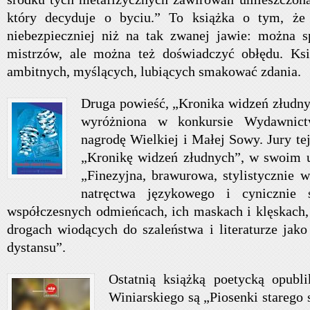
który decyduje o byciu.” To książka o tym, że
niebezpieczniej niż na tak zwanej jawie: można s
mistrzów, ale można też doświadczyć obłędu. Ksi
ambitnych, myślących, lubiących smakować zdania.
Druga powieść, „Kronika widzeń złudnyc
wyróżniona w konkursie Wydawnic
nagrodę Wielkiej i Małej Sowy. Jury te
„Kronikę widzeń złudnych”, w swoim u
„Finezyjna, brawurowa, stylistycznie 
natręctwa językowego i cynicznie
współczesnych odmieńcach, ich maskach i klęskach, o
drogach wiodących do szaleństwa i literaturze jak
dystansu”.
Ostatnią książką poetycką opubl
Winiarskiego są „Piosenki starego 