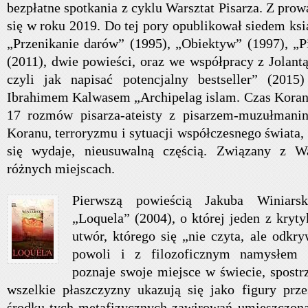
bezpłatne spotkania z cyklu Warsztat Pisarza. Z pro
się w roku 2019. Do tej pory opublikował siedem ksi
„Przenikanie darów” (1995), „Obiektyw” (1997), „Pi
(2011), dwie powieści, oraz we współpracy z Jolant
czyli jak napisać potencjalny bestseller” (201
Ibrahimem Kalwasem „Archipelag islam. Czas Koranu
17 rozmów pisarza-ateisty z pisarzem-muzułmani
Koranu, terroryzmu i sytuacji współczesnego świata, 
się wydaje, nieusuwalną częścią. Związany z W
różnych miejscach.
Pierwszą powieścią Jakuba Winiars
„Loquela” (2004), o której jeden z krytyk
utwór, którego się „nie czyta, ale odkr
powoli i z filozoficznym namysłem c
poznaje swoje miejsce w świecie, spostr
wszelkie płaszczyzny ukazują się jako figury prz
środku tych metafizycznych zawirowań umieszczona 