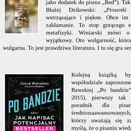
jako dodatek do pisma „Red”). Tak
Błażej Dzikowski: „
Piosenki
wstrząsające i piękne. Obce im
zakłamanie. To stop gorącego e
metafizyki. Winiarski mówi 
wyjątkowy. Oto wulgarność, któr
wulgarna. To jest prawdziwa literatura. I tu się gra ser
.
Kolejną książką b
współudziale zaproszone
Rawskiej „Po bandzie”
2015), pierwszy tak 
poradnik dla pisarz
średniozaawansowanych
którzy uważają się z
myślą, że o pisaniu wie