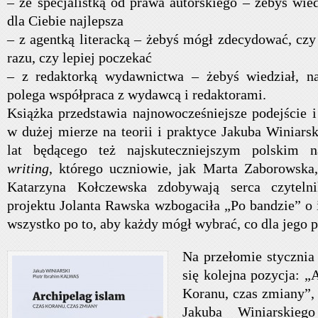
– ze specjalistką od prawa autorskiego – żebyś wie
dla Ciebie najlepsza
– z agentką literacką – żebyś mógł zdecydować, czy
razu, czy lepiej poczekać
– z redaktorką wydawnictwa – żebyś wiedział, 
polega współpraca z wydawcą i redaktorami.
Książka przedstawia najnowocześniejsze podejście i
w dużej mierze na teorii i praktyce Jakuba Winiarsk
lat będącego też najskuteczniejszym polskim 
writing
, którego uczniowie, jak Marta Zaborowska
Katarzyna Kołczewska zdobywają serca czyteln
projektu Jolanta Rawska wzbogaciła „Po bandzie” o 
wszystko po to, aby każdy mógł wybrać, co dla jego p
Na przełomie stycznia 
się kolejna pozycja: „
Koranu, czas zmiany”
Jakuba Winiarskiego