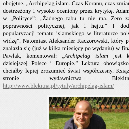
obojętne. „Archipelag islam. Czas Koranu, czas zmia
dostrzeżony i wysoko oceniony przez krytykę. Adam
w „Polityce”: „Żadnego tabu tu nie ma. Zero z
poprawności politycznej, jak i hejtu.” I do
popularyzacji tematu islamskiego w literaturze pols
widzę”. Natomiast Aleksander Kaczorowski, który pi
znalazła się (już w kilka miesięcy po wydaniu) w fi
Pawlak, komentował: „
Archipelag islam
jest k
dzisiejszej Polsce i Europie.” Lektura obowiązk
chciałby lepiej zrozumieć świat współczesny. Ksi
stronie wydawnictwa Błęki
http://www.blekitna.pl/tytuly/archipelag-islam/