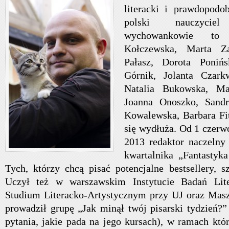
literacki i prawdopodob
polski nauczycie
wychowankowie to 
Kołczewska, Marta Z
Pałasz, Dorota Poniń
Górnik, Jolanta Czark
Natalia Bukowska, Ma
Joanna Onoszko, Sandr
Kowalewska, Barbara Fit
się wydłuża. Od 1 czerw
2013 redaktor naczelny
kwartalnika „Fantastyk
Tych, którzy chcą pisać potencjalne bestsellery, s
Uczył też w warszawskim Instytucie Badań Lite
Studium Literacko-Artystycznym przy UJ oraz Masz
prowadził grupę „Jak minął twój pisarski tydzień?
pytania, jakie pada na jego kursach), w ramach któ