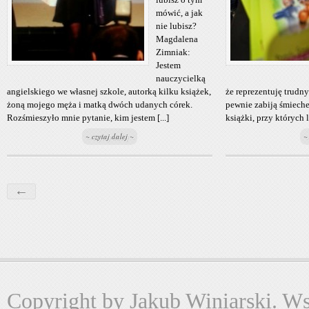
mówić, a jak
nie lubisz?
Magdalena
Zimniak:
Jestem
nauczycielką
angielskiego we własnej szkole, autorką kilku książek,
że reprezentuję trudn
żoną mojego męża i matką dwóch udanych córek.
pewnie zabiją śmiechem
Rozśmieszyło mnie pytanie, kim jestem [...]
książki, przy których lu
~ czytaj dalej ~
~
←
Copyright by Jakub Winiarski. Wsz