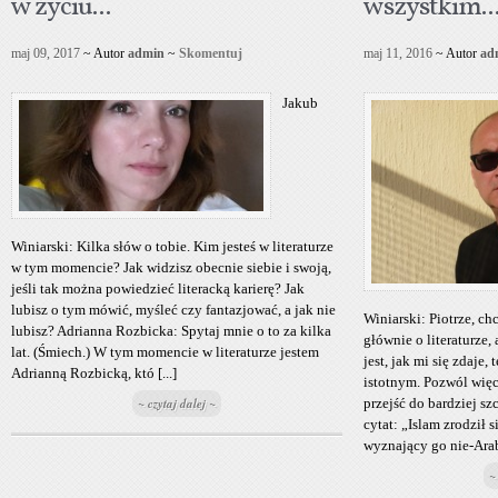
w życiu...
wszystkim..
maj 09, 2017
~ Autor
admin
~
Skomentuj
maj 11, 2016
~ Autor
ad
Jakub
Winiarski: Kilka słów o tobie. Kim jesteś w literaturze
w tym momencie? Jak widzisz obecnie siebie i swoją,
jeśli tak można powiedzieć literacką karierę? Jak
lubisz o tym mówić, myśleć czy fantazjować, a jak nie
Winiarski: Piotrze, c
lubisz? Adrianna Rozbicka: Spytaj mnie o to za kilka
głównie o literaturze,
lat. (Śmiech.) W tym momencie w literaturze jestem
jest, jak mi się zdaje
Adrianną Rozbicką, któ [...]
istotnym. Pozwól więc
~ czytaj dalej ~
przejść do bardziej s
cytat: „Islam zrodził 
wyznający go nie-Arab j
~