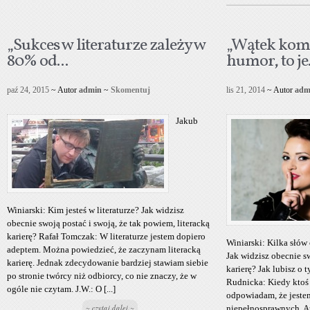
„Sukces w literaturze zależy w
„Wątek kom
80% od...
humor, to je.
paź 24, 2015
~ Autor
admin
~
Skomentuj
lis 21, 2014
~ Autor
adm
Jakub
Winiarski: Kim jesteś w literaturze? Jak widzisz
obecnie swoją postać i swoją, że tak powiem, literacką
karierę? Rafał Tomczak: W literaturze jestem dopiero
Winiarski: Kilka słów 
adeptem. Można powiedzieć, że zaczynam literacką
Jak widzisz obecnie sw
karierę. Jednak zdecydowanie bardziej stawiam siebie
karierę? Jak lubisz o 
po stronie twórcy niż odbiorcy, co nie znaczy, że w
Rudnicka: Kiedy ktoś 
ogóle nie czytam. J.W.: O [...]
odpowiadam, że jeste
~ czytaj dalej ~
niepełnosprawnych. Au