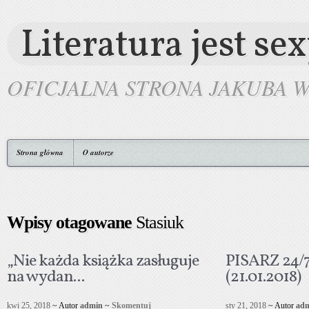
Literatura jest se
OFICJALNA STRONA JAKUBA 
Strona główna
O autorze
Wpisy otagowane
Stasiuk
„Nie każda książka zasługuje
PISARZ 24/7.
na wydan...
(21.01.2018)
kwi 25, 2018
~ Autor
admin
~
Skomentuj
sty 21, 2018
~ Autor
ad