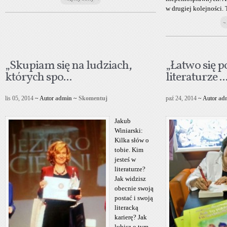
w drugiej kolejności. To
~
„Skupiam się na ludziach,
„Łatwo się p
których spo...
literaturze ..
lis 05, 2014
~ Autor
admin
~
Skomentuj
paź 24, 2014
~ Autor
ad
Jakub
Winiarski:
Kilka słów o
tobie. Kim
jesteś w
literaturze?
Jak widzisz
obecnie swoją
postać i swoją
literacką
karierę? Jak
lubisz o tym