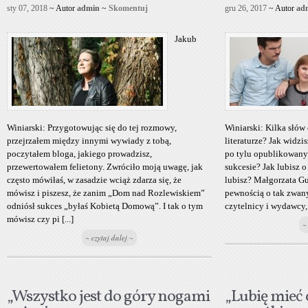
sty 07, 2018
~ Autor
admin
~
Skomentuj
gru 26, 2017
~ Autor
ad
Jakub
Winiarski: Przygotowując się do tej rozmowy,
Winiarski: Kilka słów 
przejrzałem między innymi wywiady z tobą,
literaturze? Jak widzis
poczytałem bloga, jakiego prowadzisz,
po tylu opublikowany
przewertowałem felietony. Zwróciło moją uwagę, jak
sukcesie? Jak lubisz o
często mówiłaś, w zasadzie wciąż zdarza się, że
lubisz? Małgorzata G
mówisz i piszesz, że zanim „Dom nad Rozlewiskiem”
pewnością o tak zwan
odniósł sukces „byłaś Kobietą Domową”. I tak o tym
czytelnicy i wydawcy, d
mówisz czy pi [...]
~
~ czytaj dalej ~
„Wszystko jest do góry nogami
„Lubię mieć 