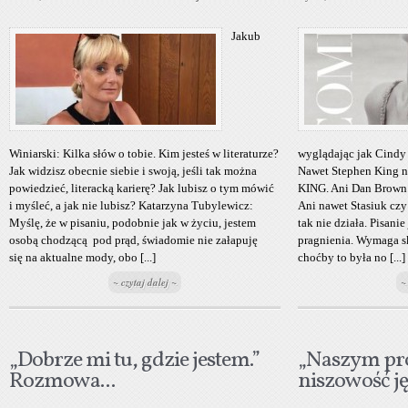
Jakub
Winiarski: Kilka słów o tobie. Kim jesteś w literaturze?
wyglądając jak Cindy
Jak widzisz obecnie siebie i swoją, jeśli tak można
Nawet Stephen King n
powiedzieć, literacką karierę? Jak lubisz o tym mówić
KING. Ani Dan Brow
i myśleć, a jak nie lubisz? Katarzyna Tubylewicz:
Ani nawet Stasiuk czy 
Myślę, że w pisaniu, podobnie jak w życiu, jestem
tak nie działa. Pisani
osobą chodzącą pod prąd, świadomie nie załapuję
pragnienia. Wymaga sk
się na aktualne mody, obo [...]
choćby to była no [...]
~ czytaj dalej ~
~
„Dobrze mi tu, gdzie jestem.”
„Naszym pr
Rozmowa...
niszowość jęz