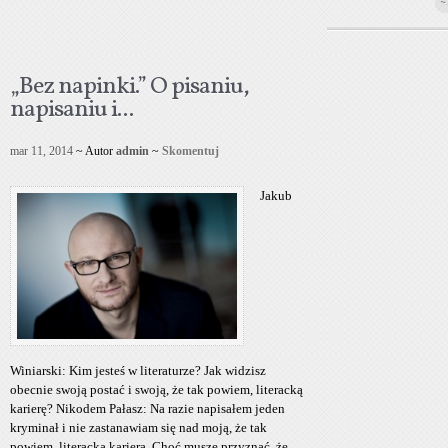
~
„Bez napinki.” O pisaniu,
napisaniu i...
mar 11, 2014
~ Autor
admin
~
Skomentuj
Jakub
Winiarski: Kim jesteś w literaturze? Jak widzisz
obecnie swoją postać i swoją, że tak powiem, literacką
karierę? Nikodem Pałasz: Na razie napisałem jeden
kryminał i nie zastanawiam się nad moją, że tak
powiem, literacką karierą. Choć muszę przyznać, że