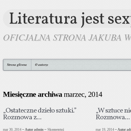
Literatura jest se
OFICJALNA STRONA JAKUBA 
Strona główna
O autorze
Miesięczne archiwa
marzec, 2014
„Ostateczne dzieło sztuki.”
„W sztuce ni
Rozmowa z...
Rozmowa...
mar 30, 2014
~ Autor
admin
~
Skomentuj
mar 19, 2014
~ Autor
ad