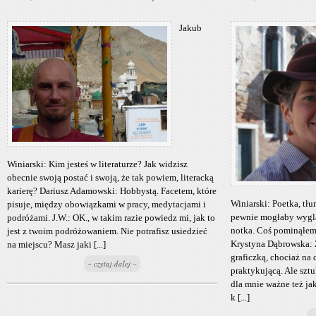
Jakub
Winiarski: Kim jesteś w literaturze? Jak widzisz
obecnie swoją postać i swoją, że tak powiem, literacką
karierę? Dariusz Adamowski: Hobbystą. Facetem, które
Winiarski: Poetka, tł
pisuje, między obowiązkami w pracy, medytacjami i
pewnie mogłaby wyglą
podróżami. J.W.: OK., w takim razie powiedz mi, jak to
notka. Coś pominąłem
jest z twoim podróżowaniem. Nie potrafisz usiedzieć
Krystyna Dąbrowska: Ż
na miejscu? Masz jaki [...]
graficzką, chociaż na 
~ czytaj dalej ~
praktykującą. Ale szt
dla mnie ważne też jak
k [...]