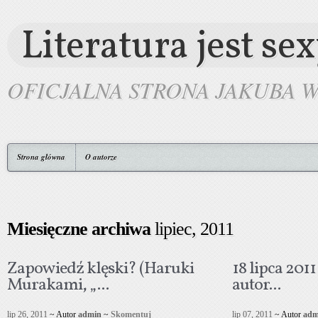
Literatura jest se
OFICJALNA STRONA JAKUBA 
Strona główna
O autorze
Miesięczne archiwa
lipiec, 2011
Zapowiedź klęski? (Haruki
18 lipca 201
Murakami, „...
autor...
lip 26, 2011
~ Autor
admin
~
Skomentuj
lip 07, 2011
~ Autor
adm