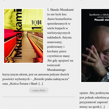
1. Haruki Murakami
to nie byle kto.
Autor bestsellerów
sprzedawanych w
wielu krajach w
wielotysięcznych
nakładach. Artysta
szanowany,
podziwiany i
kochany przez
czytelnicze masy.
Ale gdy spojrzeć na
twórczość
Murakamiego
krytycznym okiem, jest on autorem jedynie dwóch
powieści wybornych – „Kroniki ptaka nakręcacza”
oraz „Końca Świata i Hard- [...]
~ czytaj dalej ~
opinie. Aby podtrzyma
jest jednak odrobina
przyjemność zaprosić 
strony na spotk [...]