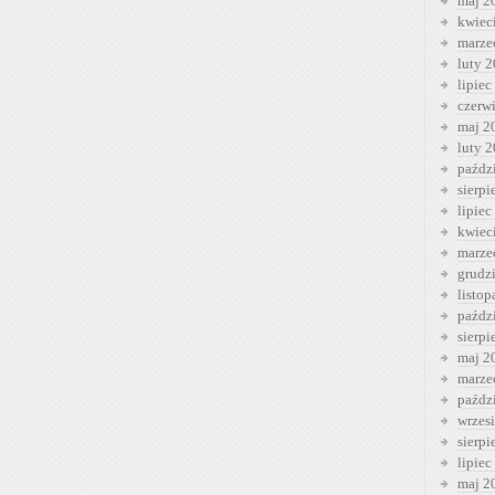
maj 2
kwiec
marze
luty 
lipiec
czerw
maj 2
luty 
paźdz
sierp
lipiec
kwiec
marze
grudz
listo
paźdz
sierp
maj 2
marze
paźdz
wrzes
sierp
lipiec
maj 2