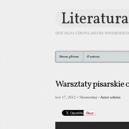
Literatura
OFICJALNA STRONA JAKUBA WINIARSKIEG
Strona główna
O autorze
Warsztaty pisarskie 
kwi 17, 2012
~
Skomentuj
~ Autor
admin