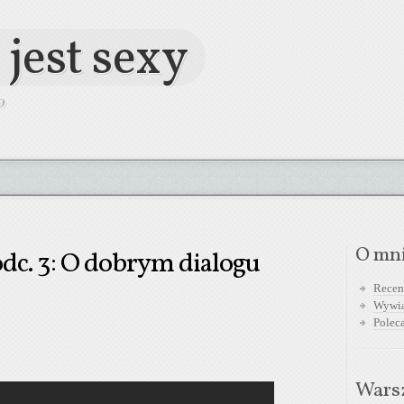
 jest sexy
O
O mn
odc. 3: O dobrym dialogu
Recen
Wywi
Polec
Warsz