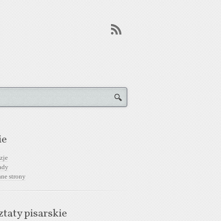
ie
zje
ady
ane strony
taty pisarskie