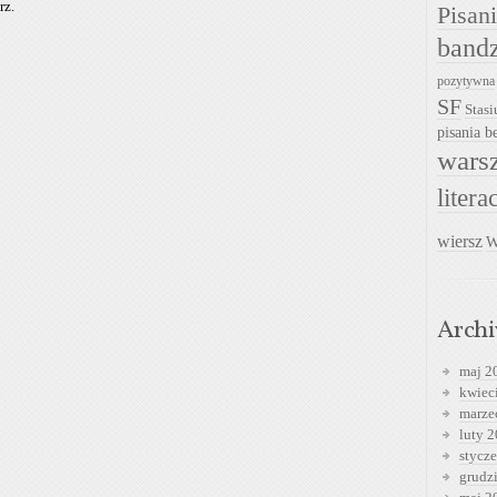
rz.
Pisan
band
pozytywna
SF
Stasi
pisania be
warsz
litera
wiersz
W
Arch
maj 2
kwiec
marze
luty 
stycz
grudz