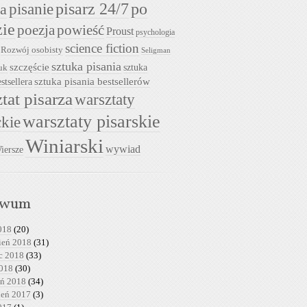
pisarz 24/7
pisanie
po
ia
zie
powieść
poezja
Proust
psychologia
science fiction
Rozwój osobisty
Seligman
sztuka pisania
szczęście
sztuka
uk
sztuka pisania bestsellerów
stsellera
tat pisarza
warsztaty
warsztaty pisarskie
ckie
Winiarski
wywiad
iersze
iwum
018
(20)
ień 2018
(31)
c 2018
(33)
2018
(30)
eń 2018
(34)
ień 2017
(3)