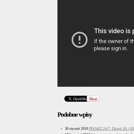
Podobne wpisy
PISARZ 24/7. Dzień 30. (30
30 styczeń 2018