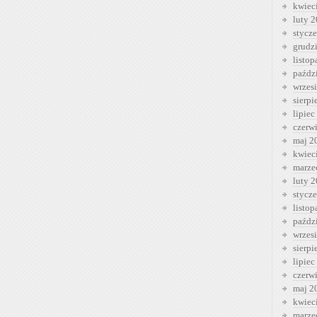
kwiec
luty 
stycz
grudz
listo
paźdz
wrzes
sierp
lipiec
czerw
maj 2
kwiec
marze
luty 
stycz
listo
paźdz
wrzes
sierp
lipiec
czerw
maj 2
kwiec
marze