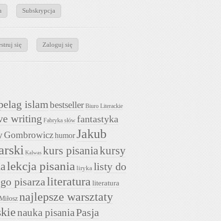
m
Subskrypcja
struj się
Zaloguj się
pelag islam
bestseller
Biuro Literackie
ve writing
fantastyka
Fabryka słów
Jakub
y
Gombrowicz
humor
arski
kurs pisania
kursy
Kalwas
lekcja pisania
ia
listy do
liryka
literatura
go pisarza
literatura
najlepsze warsztaty
Miłosz
skie
nauka pisania
Pasja