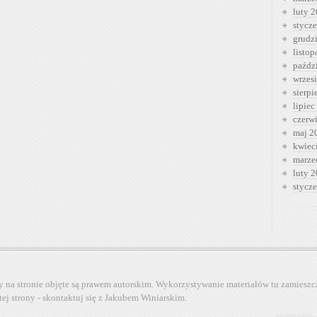
luty 
stycz
grudz
listo
paźdz
wrzes
sierp
lipiec
czerw
maj 2
kwiec
marze
luty 
stycz
y na stronie objęte są prawem autorskim. Wykorzystywanie materiałów tu zamieszc
tej strony - skontaktuj się z Jakubem Winiarskim.