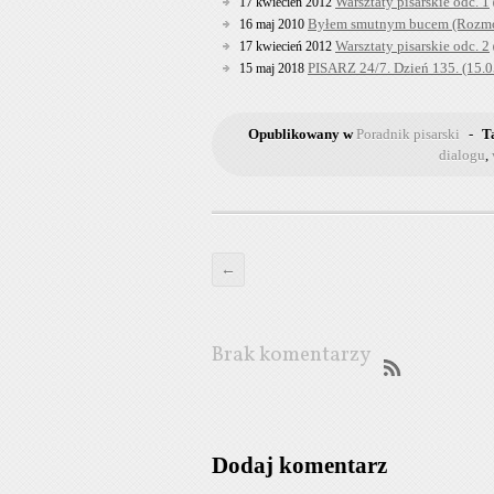
Warsztaty pisarskie odc. 1
17 kwiecień 2012
Byłem smutnym bucem (Rozmo
16 maj 2010
Warsztaty pisarskie odc. 2
17 kwiecień 2012
PISARZ 24/7. Dzień 135. (15.
15 maj 2018
Opublikowany w
Poradnik pisarski
-
T
dialogu
,
←
Brak komentarzy
Dodaj komentarz