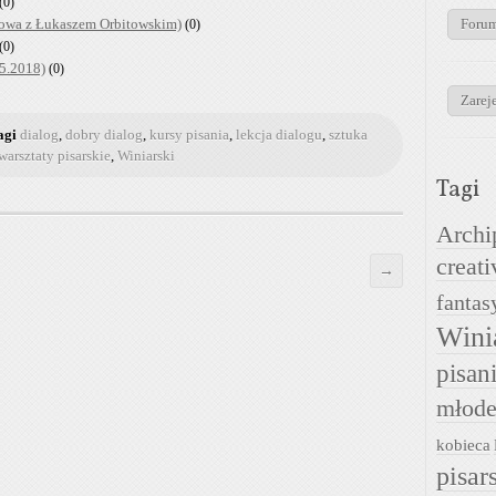
(0)
wa z Łukaszem Orbitowskim)
Foru
(0)
(0)
05.2018)
(0)
Zareje
agi
dialog
,
dobry dialog
,
kursy pisania
,
lekcja dialogu
,
sztuka
warsztaty pisarskie
,
Winiarski
Tagi
Archi
creati
→
fantas
Wini
pisan
młode
kobieca
pisar