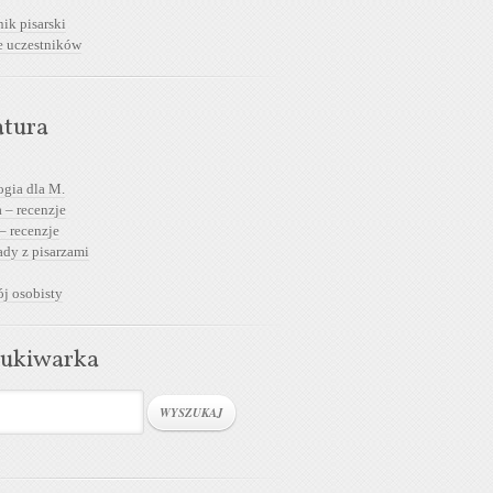
ik pisarski
e uczestników
atura
ogia dla M.
 – recenzje
– recenzje
dy z pisarzami
j osobisty
ukiwarka