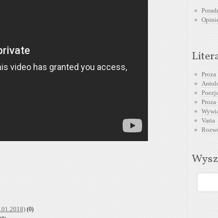
Poradn
Opini
Liter
Proza
Antol
Poezja
Proza 
Wywia
Varia
Rozwó
Wysz
.01.2018)
(0)