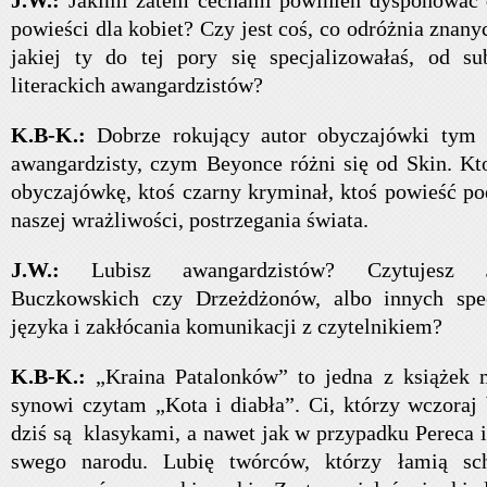
J.W.:
Jakimi zatem cechami powinien dysponować d
powieści dla kobiet? Czy jest coś, co odróżnia znany
jakiej ty do tej pory się specjalizowałaś, od su
literackich awangardzistów?
K.B-K.:
Dobrze rokujący autor obyczajówki tym 
awangardzisty, czym Beyonce różni się od Skin. Kto
obyczajówkę, ktoś czarny kryminał, ktoś powieść po
naszej wrażliwości, postrzegania świata.
J.W.:
Lubisz awangardzistów? Czytujesz 
Buczkowskich czy Drzeżdżonów, albo innych spe
języka i zakłócania komunikacji z czytelnikiem?
K.B-K.:
„Kraina Patalonków” to jedna z książek 
synowi czytam „Kota i diabła”. Ci, którzy wczoraj 
dziś są klasykami, a nawet jak w przypadku Pereca 
swego narodu. Lubię twórców, którzy łamią sc