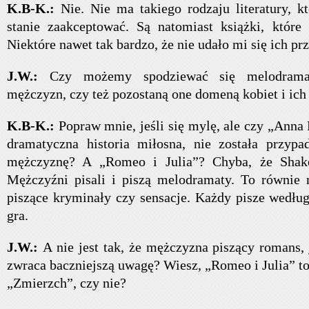
K.B-K.:
Nie. Nie ma takiego rodzaju literatury, 
stanie zaakceptować. Są natomiast książki, które
Niektóre nawet tak bardzo, że nie udało mi się ich pr
J.W.:
Czy możemy spodziewać się melodrama
mężczyzn, czy też pozostaną one domeną kobiet i ich
K.B-K.:
Popraw mnie, jeśli się mylę, ale czy „Anna 
dramatyczna historia miłosna, nie została przypa
mężczyznę? A „Romeo i Julia”? Chyba, że Shake
Mężczyźni pisali i piszą melodramaty. To równie 
piszące kryminały czy sensacje. Każdy pisze wedłu
gra.
J.W.:
A nie jest tak, że mężczyzna piszący romans,
zwraca baczniejszą uwagę? Wiesz, „Romeo i Julia” to
„Zmierzch”, czy nie?