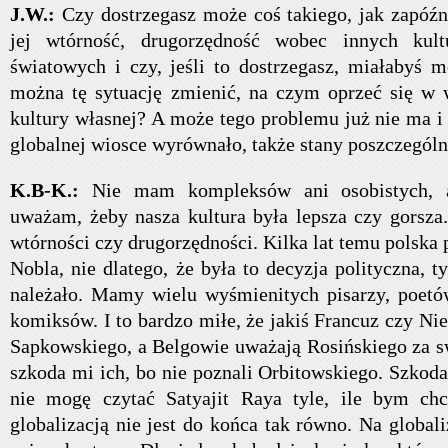
J.W.:
Czy dostrzegasz może coś takiego, jak zapóźni
jej wtórność, drugorzędność wobec innych kult
światowych i czy, jeśli to dostrzegasz, miałabyś m
można tę sytuację zmienić, na czym oprzeć się w 
kultury własnej? A może tego problemu już nie ma i
globalnej wiosce wyrównało, także stany poszczególn
K.B-K.:
Nie mam kompleksów ani osobistych, 
uważam, żeby nasza kultura była lepsza czy gorsza.
wtórności czy drugorzędności. Kilka lat temu polska 
Nobla, nie dlatego, że była to decyzja polityczna, ty
należało. Mamy wielu wyśmienitych pisarzy, poet
komiksów. I to bardzo miłe, że jakiś Francuz czy N
Sapkowskiego, a Belgowie uważają Rosińskiego za sw
szkoda mi ich, bo nie poznali Orbitowskiego. Szkoda
nie mogę czytać Satyajit Raya tyle, ile bym chc
globalizacją nie jest do końca tak równo. Na global