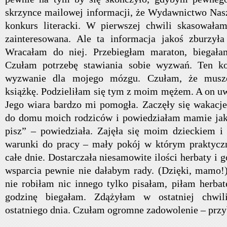
skrzynce mailowej informacji, że Wydawnictwo Nasz
konkurs literacki. W pierwszej chwili skasowała
zainteresowana. Ale ta informacja jakoś zburzyła
Wracałam do niej. Przebiegłam maraton, biegała
Czułam potrzebę stawiania sobie wyzwań. Ten ko
wyzwanie dla mojego mózgu. Czułam, że muszę
książkę. Podzieliłam się tym z moim mężem. A on uw
Jego wiara bardzo mi pomogła. Zaczęły się wakacj
do domu moich rodziców i powiedziałam mamie jaki
pisz” – powiedziała. Zajęła się moim dzieckiem i
warunki do pracy – mały pokój w którym praktycz
całe dnie. Dostarczała niesamowite ilości herbaty i g
wsparcia pewnie nie dałabym rady. (Dzięki, mamo!)
nie robiłam nic innego tylko pisałam, piłam herbat
godzinę biegałam. Zdążyłam w ostatniej chwil
ostatniego dnia. Czułam ogromne zadowolenie – przy