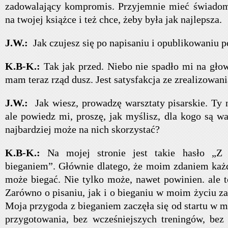
zadowalający kompromis. Przyjemnie mieć świadom
na twojej książce i też chce, żeby była jak najlepsza.
J.W.:
Jak czujesz się po napisaniu i opublikowaniu 
K.B-K.:
Tak jak przed. Niebo nie spadło mi na gło
mam teraz rząd dusz. Jest satysfakcja ze zrealizowani
J.W.:
Jak wiesz, prowadzę warsztaty pisarskie. Ty n
ale powiedz mi, proszę, jak myślisz, dla kogo są wa
najbardziej może na nich skorzystać?
K.B-K.:
Na mojej stronie jest takie hasło „Z 
bieganiem”. Głównie dlatego, że moim zdaniem każ
może biegać. Nie tylko może, nawet powinien. ale t
Zarówno o pisaniu, jak i o bieganiu w moim życiu z
Moja przygoda z bieganiem zaczęła się od startu w m
przygotowania, bez wcześniejszych treningów, bez