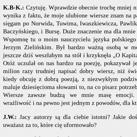
K.B-K.:
Czytuję. Wprawdzie obecnie trochę mniej ni
wynika z faktu, że moje ulubione wiersze znam na p
sięgam po Norwida, Tuwima, Iwaszkiewicza, Pawlik
Baczyńskiego, i Bursę. Duże znaczenie ma dla mnie 
Wspomnę tu o moim nauczycielu języka polskiego
Jerzym Zielińskim. Był bardzo ważną osobą w m
jeszcze dziś weszłabym na stół i krzyknęła „O Kapit
Otóż uczulał on nas bardzo na poezję, pokazywał je
milion razy trudniej napisać dobry wiersz, niż świ
kiedy obcuję z dobrą poezją, z niezwykłym podziw
maluje dziesięcioma słowami to, na co pisarz potrzeb
Wiersze zawsze budzą we mnie masę emocji.
wrażliwość i na pewno jest jednym z powodów, dla kt
J.W.:
Jacy autorzy są dla ciebie istotni? Jakie do
uważasz za to, które cię uformowało?