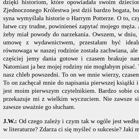
dzięki historiom, które opowiadała swoim dziecio
Zjednoczonego Królestwa jest dziś bardzo bogata, b
syna wymyślała historie o Harrym Potterze. O to, czy
łatwe czy trudne, powinieneś zapytać mojego męża. 
żeby miał powody do narzekania. Owszem, w dniu,
umowę z wydawnictwem, przestałam być ideal
równowaga w naszej rodzinie została zachwiana, ale n
częściej jemy dania gotowe i czasem brakuje nam
Natomiast ja bez mojej rodziny nie mogłabym pisać.
nasz chleb powszedni. To on we mnie wierzy, czasem
To on zachęcał mnie do napisania pierwszej książki i
jest moim pierwszym czytelnikiem. Bardzo sobie ce
przekazuje mi z wielkim wyczuciem. Nie zawsze si
zawsze uważnie go słucham.
J.W.:
Od czego zależy i czym tak w ogóle jest według
w literaturze? Zdarza ci się myśleć o sukcesie? Jaki 