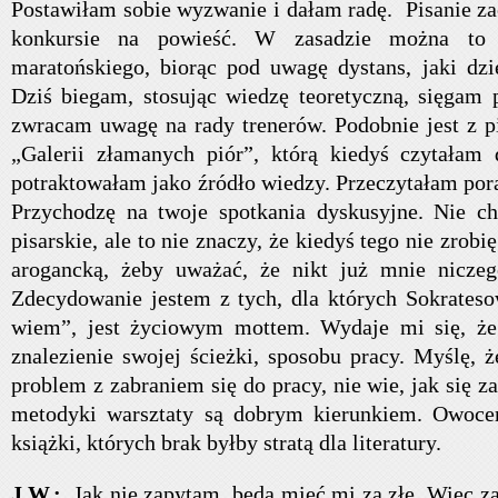
Postawiłam sobie wyzwanie i dałam radę. Pisanie za
konkursie na powieść. W zasadzie można to
maratońskiego, biorąc pod uwagę dystans, jaki dzi
Dziś biegam, stosując wiedzę teoretyczną, sięgam 
zwracam uwagę na rady trenerów. Podobnie jest z 
„Galerii złamanych piór”, którą kiedyś czytałam 
potraktowałam jako źródło wiedzy. Przeczytałam por
Przychodzę na twoje spotkania dyskusyjne. Nie ch
pisarskie, ale to nie znaczy, że kiedyś tego nie zrobi
arogancką, żeby uważać, że nikt już mnie nicze
Zdecydowanie jestem z tych, dla których Sokrates
wiem”, jest życiowym mottem. Wydaje mi się, że
znalezienie swojej ścieżki, sposobu pracy. Myślę, 
problem z zabraniem się do pracy, nie wie, jak się z
metodyki warsztaty są dobrym kierunkiem. Owoc
książki, których brak byłby stratą dla literatury.
J.W.:
Jak nie zapytam, będą mieć mi za złe. Więc z