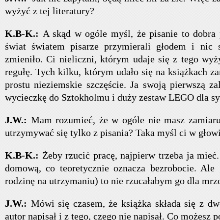
wyżyć z tej literatury?
K.B-K.:
A skąd w ogóle myśl, że pisanie to dobra
świat światem pisarze przymierali głodem i nic s
zmieniło. Ci nieliczni, którym udaje się z tego wyż
regułę. Tych kilku, którym udało się na książkach za
prostu nieziemskie szczęście. Ja swoją pierwszą za
wycieczkę do Sztokholmu i duży zestaw LEGO dla sy
J.W.:
Mam rozumieć, że w ogóle nie masz zamiaru 
utrzymywać się tylko z pisania? Taka myśl ci w głowi
K.B-K.:
Żeby rzucić pracę, najpierw trzeba ja mieć
domową, co teoretycznie oznacza bezrobocie. Ale 
rodzinę na utrzymaniu) to nie rzucałabym go dla mrzo
J.W.:
Mówi się czasem, że książka składa się z dwó
autor napisał i z tego, czego nie napisał. Co możesz p