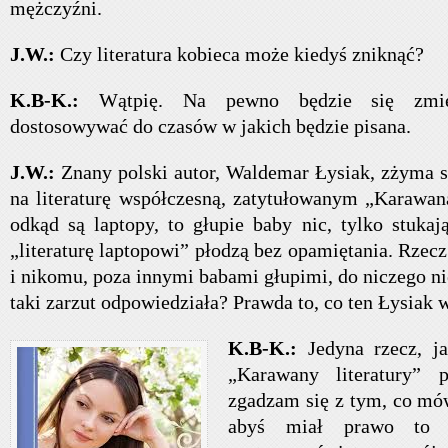
mężczyźni.
J.W.:
Czy literatura kobieca może kiedyś zniknąć?
K.B-K.:
Wątpię. Na pewno będzie się zmie
dostosowywać do czasów w jakich będzie pisana.
J.W.:
Znany polski autor, Waldemar Łysiak, zżyma 
na literaturę współczesną, zatytułowanym „Karawana 
odkąd są laptopy, to głupie baby nic, tylko stukaj
„literaturę laptopowi” płodzą bez opamiętania. Rzec
i nikomu, poza innymi babami głupimi, do niczego ni
taki zarzut odpowiedziała? Prawda to, co ten Łysiak 
K.B-K.:
Jedyna rzecz, j
„Karawany literatury” 
zgadzam się z tym, co mów
abyś miał prawo to p