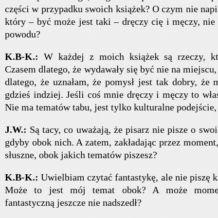
części w przypadku swoich książek? O czym nie napi
który – być może jest taki – dręczy cię i męczy, nie
powodu?
K.B-K.:
W każdej z moich książek są rzeczy, kt
Czasem dlatego, że wydawały się być nie na miejscu
dlatego, że uznałam, że pomysł jest tak dobry, że
gdzieś indziej. Jeśli coś mnie dręczy i męczy to wła
Nie ma tematów tabu, jest tylko kulturalne podejście,
J.W.:
Są tacy, co uważają, że pisarz nie pisze o swo
gdyby obok nich. A zatem, zakładając przez moment, 
słuszne, obok jakich tematów piszesz?
K.B-K.:
Uwielbiam czytać fantastykę, ale nie piszę 
Może to jest mój temat obok? A może mome
fantastyczną jeszcze nie nadszedł?