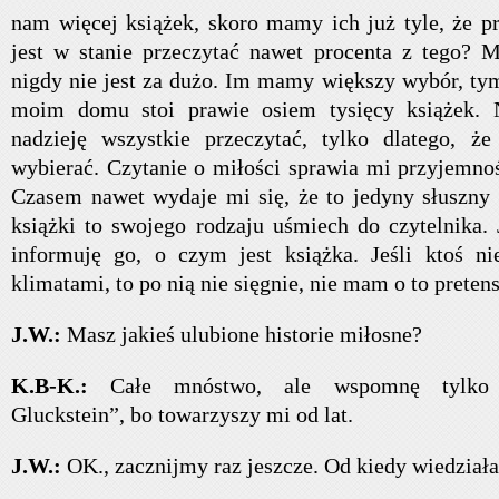
nam więcej książek, skoro mamy ich już tyle, że pr
jest w stanie przeczytać nawet procenta z tego? 
nigdy nie jest za dużo. Im mamy większy wybór, tym
moim domu stoi prawie osiem tysięcy książek. 
nadzieję wszystkie przeczytać, tylko dlatego, ż
wybierać.
Czytanie o miłości sprawia mi przyjemność
Czasem nawet wydaje mi się, że to jedyny słuszny 
książki to swojego rodzaju uśmiech do czytelnika. 
informuję go, o czym jest książka. Jeśli ktoś ni
klimatami, to po nią nie sięgnie, nie mam o to pretens
J.W.:
Masz jakieś ulubione historie miłosne?
K.B-K.:
Całe mnóstwo, ale wspomnę tylko 
Gluckstein”, bo towarzyszy mi od lat.
J.W.:
OK., zacznijmy raz jeszcze. Od kiedy wiedziała