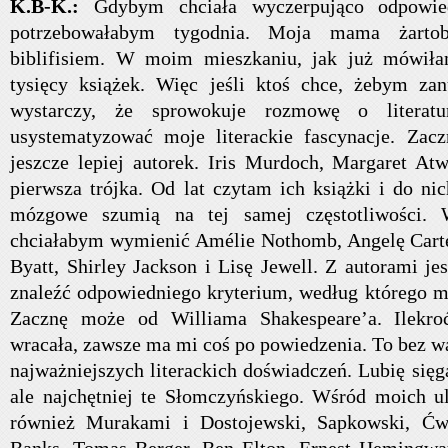
K.B-K.:
Gdybym chciała wyczerpująco odpowie
potrzebowałabym tygodnia. Moja mama żarto
biblifisiem. W moim mieszkaniu, jak już mówiła
tysięcy książek. Więc jeśli ktoś chce, żebym zan
wystarczy, że sprowokuje rozmowę o literatu
usystematyzować moje literackie fascynacje. Zac
jeszcze lepiej autorek. Iris Murdoch, Margaret Atw
pierwsza trójka. Od lat czytam ich książki i do ni
mózgowe szumią na tej samej częstotliwości. W
chciałabym wymienić Amélie Nothomb, Angelę Carter
Byatt, Shirley Jackson i Lisę Jewell. Z autorami je
znaleźć odpowiedniego kryterium, według którego mo
Zacznę może od Williama Shakespeare’a. Ilekr
wracała, zawsze ma mi coś po powiedzenia. To bez w
najważniejszych literackich doświadczeń. Lubię sięg
ale najchętniej te Słomczyńskiego. Wśród moich ul
również Murakami i Dostojewski, Sapkowski, Ćw