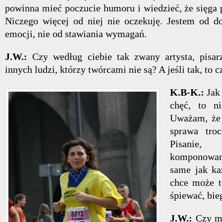
powinna mieć poczucie humoru i wiedzieć, że sięga 
Niczego więcej od niej nie oczekuję. Jestem od do
emocji, nie od stawiania wymagań.
J.W.:
Czy według ciebie tak zwany artysta, pisar
innych ludzi, którzy twórcami nie są? A jeśli tak, to 
K.B-K.:
Jak
chęć, to n
Uważam, że 
sprawa tro
Pisani
komponowan
same jak ka
chce może t
śpiewać, bie
J.W.:
Czy m