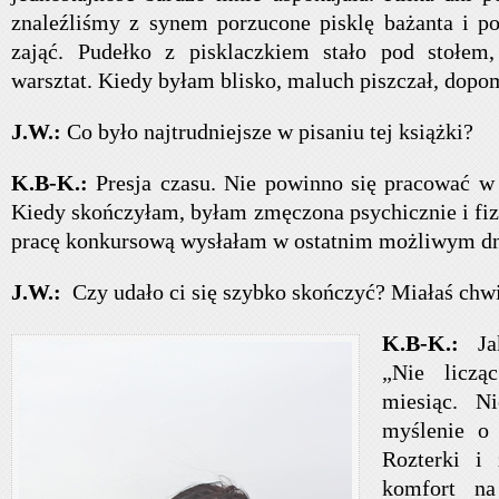
znaleźliśmy z synem porzucone pisklę bażanta i p
zająć. Pudełko z pisklaczkiem stało pod stołe
warsztat. Kiedy byłam blisko, maluch piszczał, dopom
J.W.:
Co było najtrudniejsze w pisaniu tej książki?
K.B-K.:
Presja czasu. Nie powinno się pracować w
Kiedy skończyłam, byłam zmęczona psychicznie i fiz
pracę konkursową wysłałam w ostatnim możliwym dn
J.W.:
Czy udało ci się szybko skończyć? Miałaś chwi
K.B-K.:
J
„Nie liczą
miesiąc. N
myślenie o
Rozterki i
komfort n