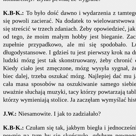
K.B-K.:
To było dość dawno i wydarzenia z tamteg
się powoli zacierać. Na dodatek to wielowarstwowa h
się streścić w trzech zdaniach. Żeby opowiedzieć, ja
od tego, że moim małym hobby jest bieganie. Zacz
zupełnie przypadkowo, ale mi się spodobało. L
długodystansowe. I gdzieś tu jest pierwszy krok na d
ludzki mózg jest tak skonstruowany, żeby chronić 
Kiedy ciało jest zmęczone, mózg wysyła sygnał, ż
biec dalej, trzeba oszukać mózg. Najlepiej dać mu ja
cała masa sposobów na oszukiwanie samego siebie.
uważnie słuchają muzyki, tacy którzy powtarzają tabl
którzy wymieniają stolice. Ja zaczęłam wymyślać hist
J.W.:
Niesamowite. I jak to zadziałało?
K.B-K.:
Czułam się tak, jakbym biegła i jednocześni
pewnie na tym by się skończyło, gdybym pewnego