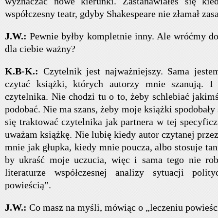
wyznaczać nowe kierunki. Zastanawiałeś się kie
współczesny teatr, gdyby Shakespeare nie złamał zasa
J.W.:
Pewnie byłby kompletnie inny. Ale wróćmy do
dla ciebie ważny?
K.B-K.:
Czytelnik jest najważniejszy. Sama jeste
czytać książki, których autorzy mnie szanują. I
czytelnika. Nie chodzi tu o to, żeby schlebiać jakim
podobać. Nie ma szans, żeby moje książki spodobały
się traktować czytelnika jak partnera w tej specyfic
uważam książkę. Nie lubię kiedy autor czytanej przez
mnie jak głupka, kiedy mnie poucza, albo stosuje tan
by ukraść moje uczucia, więc i sama tego nie rob
literaturze współczesnej analizy sytuacji polity
powieścią”.
J.W.:
Co masz na myśli, mówiąc o „leczeniu powieśc