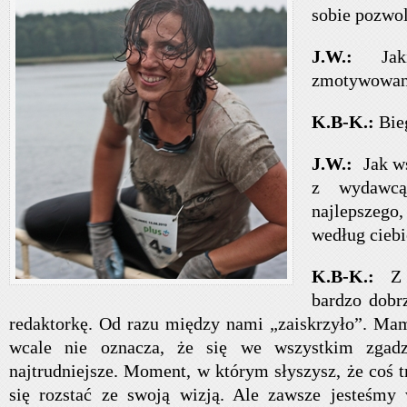
sobie pozwol
J.W.:
Jaki
zmotywowani
K.B-K.:
Bie
J.W.:
Jak w
z wydawcą
najlepszego,
według ciebi
K.B-K.:
Z 
bardzo dobr
redaktorkę. Od razu między nami „zaiskrzyło”. Mam
wcale nie oznacza, że się we wszystkim zgad
najtrudniejsze. Moment, w którym słyszysz, że coś 
się rozstać ze swoją wizją. Ale zawsze jesteśmy