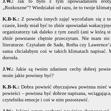
J.W.:
Jak to było z tym opowiadaniem eroty
„Rozkoszne”? Wiedziałaś od razu, że to twoje klimat
K.B-K.:
Z powodu innych zajęć wycofałam się z te
czasie, kiedy miał być to zbiór opowiadań wakacyjny
organizatorzy tak daleko z tym zaszli (ani w którą s
zbiór powstanie chętnie przeczytam. Nie mam nic
literaturze. Czytałam de Sade, Rotha czy Lawernce’
sama chciałabym coś w takich klimatach napisać. 
dorosła.
J.W.:
Jakie są twoim zdaniem cechy dobrej powieś
może jakie powinny być?
K.B-K.:
Dobra powieść obyczajowa powinna mieć w
powieści – powinna być dobrze napisana, wciągając
czytelniku emocje i coś w nim pozostawić.