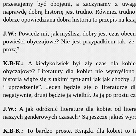
przestajemy być obojętni, a zaczynamy z uwag
naprawdę dobrą historię jest trudno. Również trudno 
dobrze opowiedziana dobra historia to przepis na ksią
J.W.:
Powiedz mi, jak myślisz, dobry jest czas obecn
powieści obyczajowe? Nie jest przypadkiem tak, że 
prozą?
K.B-K.:
A kiedykolwiek był zły czas dla kobie
obyczajowe? Literatury dla kobiet nie wymyślono
historia wiąże się z takimi tytułami jak jak choćby
i uprzedzenie”. Jeden będzie się o literaturze d
negatywnie, drugi będzie ją wielbił. Ja ją po prostu c
J.W.:
A jak odróżnić literaturę dla kobiet od lite
naszych genderowych czasach? Są jeszcze jakieś wyr
K.B-K.:
To bardzo proste. Książki dla kobiet to te