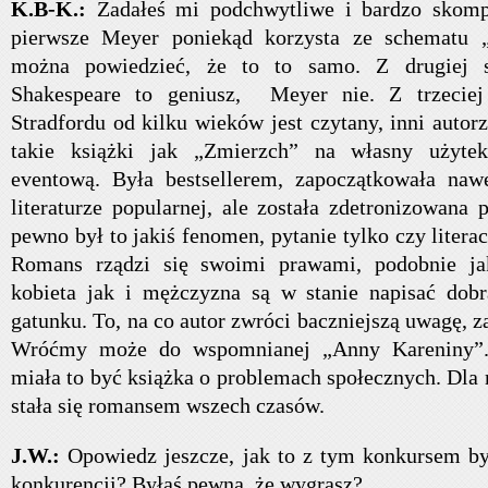
K.B-K.:
Zadałeś mi podchwytliwe i bardzo skomp
pierwsze Meyer poniekąd korzysta ze schematu 
można powiedzieć, że to to samo. Z drugiej 
Shakespeare to geniusz, Meyer nie. Z trzeciej
Stradfordu od kilku wieków jest czytany, inni autorz
takie książki jak „Zmierzch” na własny użytek
eventową. Była bestsellerem, zapoczątkowała na
literaturze popularnej, ale została zdetronizowana
pewno był to jakiś fenomen, pytanie tylko czy litera
Romans rządzi się swoimi prawami, podobnie ja
kobieta jak i mężczyzna są w stanie napisać do
gatunku. To, na co autor zwróci baczniejszą uwagę, za
Wróćmy może do wspomnianej „Anny Kareniny”.
miała to być książka o problemach społecznych. Dla
stała się romansem wszech czasów.
J.W.:
Opowiedz jeszcze, jak to z tym konkursem by
konkurencji? Byłaś pewna, że wygrasz?