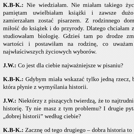
K.B-K.:
Nie wiedziałam. Nie miałam takiego ży
pamiętam uwielbiałam książki i zawsze dużo
zamierzałam zostać pisarzem. Z rodzinnego do
miłość do książek i do przyrody. Dlatego chciałam 
studiowałam biologię. Gdzieś tam po drodze zm
wartości i postawiłam na rodzinę, co uważa
najwłaściwszych życiowych wyborów.
J.W.:
Co jest dla ciebie najważniejsze w pisaniu?
K.B-K.:
Gdybym miała wskazać tylko jedną rzecz, 
która płynie z wymyślania historii.
J.W.:
Niektórzy z piszących twierdzą, że to najtrudn
historię. Ty nie masz z tym problemu? I drugie pyta
„dobrej historii” według ciebie?
K.B-K.:
Zacznę od tego drugiego – dobra historia to 