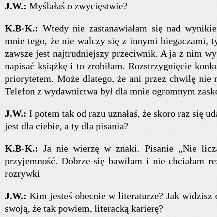
J.W.:
Myślałaś o zwycięstwie?
K.B-K.:
Wtedy nie zastanawiałam się nad wynikie
mnie tego, że nie walczy się z innymi biegaczami, 
zawsze jest najtrudniejszy przeciwnik. A ja z nim 
napisać książkę i to zrobiłam. Rozstrzygnięcie konk
priorytetem. Może dlatego, że ani przez chwilę nie
Telefon z wydawnictwa był dla mnie ogromnym zask
J.W.:
I potem tak od razu uznałaś, że skoro raz się uda
jest dla ciebie, a ty dla pisania?
K.B-K.:
Ja nie wierzę w znaki. Pisanie „Nie licz
przyjemność. Dobrze się bawiłam i nie chciałam r
rozrywki
J.W.:
Kim jesteś obecnie w literaturze? Jak widzisz 
swoją, że tak powiem, literacką karierę?