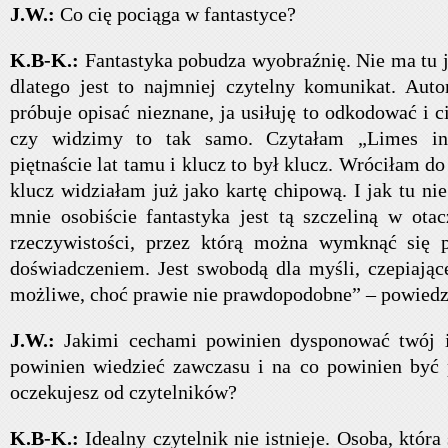
J.W.:
Co cię pociąga w fantastyce?
K.B-K.:
Fantastyka pobudza wyobraźnię. Nie ma tu 
dlatego jest to najmniej czytelny komunikat. Aut
próbuje opisać nieznane, ja usiłuję to odkodować i c
czy widzimy to tak samo. Czytałam „Limes infe
piętnaście lat tamu i klucz to był klucz. Wróciłam do
klucz widziałam już jako kartę chipową. I jak tu ni
mnie osobiście fantastyka jest tą szczeliną w ota
rzeczywistości, przez którą można wymknąć się 
doświadczeniem. Jest swobodą dla myśli, czepiające
możliwe, choć prawie nie prawdopodobne” – powiedzi
J.W.:
Jakimi cechami powinien dysponować twój i
powinien wiedzieć zawczasu i na co powinien być
oczekujesz od czytelników?
K.B-K.:
Idealny czytelnik nie istnieje. Osoba, któr