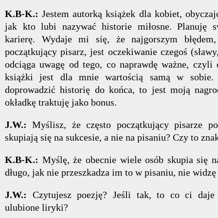
K.B-K.:
Jestem autorką książek dla kobiet, obycza
jak kto lubi nazywać historie miłosne. Planuję s
karierę. Wydaje mi się, że najgorszym błędem,
początkujący pisarz, jest oczekiwanie czegoś (sławy,
odciąga uwagę od tego, co naprawdę ważne, czyli 
książki jest dla mnie wartością samą w sobie.
doprowadzić historię do końca, to jest moją nagr
okładkę traktuję jako bonus.
J.W.:
Myślisz, że często początkujący pisarze pop
skupiają się na sukcesie, a nie na pisaniu? Czy to zn
K.B-K.:
Myślę, że obecnie wiele osób skupia się na
długo, jak nie przeszkadza im to w pisaniu, nie widz
J.W.:
Czytujesz poezję? Jeśli tak, to co ci daj
ulubione liryki?