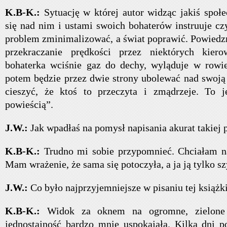
K.B-K.:
Sytuację w której autor widząc jakiś społ
się nad nim i ustami swoich bohaterów instruuje czy
problem zminimalizować, a świat poprawić. Powiedz
przekraczanie prędkości przez niektórych kier
bohaterka wciśnie gaz do dechy, wyląduje w rowie
potem będzie przez dwie strony ubolewać nad swoją 
cieszyć, że ktoś to przeczyta i zmądrzeje. To je
powieścią”.
J.W.:
Jak wpadłaś na pomysł napisania akurat takiej 
K.B-K.:
Trudno mi sobie przypomnieć. Chciałam nap
Mam wrażenie, że sama się potoczyła, a ja ją tylko s
J.W.:
Co było najprzyjemniejsze w pisaniu tej książk
K.B-K.:
Widok za oknem na ogromne, zielone 
jednostajność bardzo mnie uspokajała. Kilka dni p