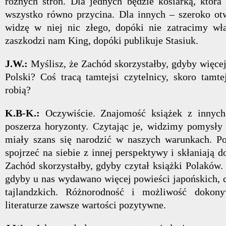
rożnych stron. Dla jednych będzie kosiarką, która
wszystko równo przycina. Dla innych – szeroko ot
widzę w niej nic złego, dopóki nie zatracimy wła
zaszkodzi nam King, dopóki publikuje Stasiuk.
J.W.:
Myślisz, że Zachód skorzystałby, gdyby więcej
Polski? Coś tracą tamtejsi czytelnicy, skoro tamt
robią?
K.B-K.:
Oczywiście. Znajomość książek z innych
poszerza horyzonty. Czytając je, widzimy pomysły 
miały szans się narodzić w naszych warunkach. P
spojrzeć na siebie z innej perspektywy i skłaniają 
Zachód skorzystałby, gdyby czytał książki Polaków.
gdyby u nas wydawano więcej powieści japońskich, c
tajlandzkich. Różnorodność i możliwość doko
literaturze zawsze wartości pozytywne.