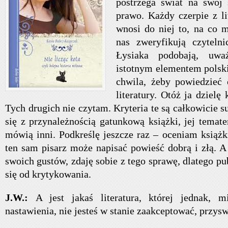
postrzega świat na swój
prawo. Każdy czerpie z lit
wnosi do niej to, na co 
nas zweryfikują czytelni
Łysiaka podobają, uw
istotnym elementem polskie
chwila, żeby powiedzieć
literatury. Otóż ja dzielę 
Tych drugich nie czytam. Kryteria te są całkowicie s
się z przynależnością gatunkową książki, jej temat
mówią inni. Podkreślę jeszcze raz – oceniam książk
ten sam pisarz może napisać powieść dobrą i złą. A
swoich gustów, zdaję sobie z tego sprawę, dlatego p
się od krytykowania.
J.W.:
A jest jakaś literatura, której jednak,
nastawienia, nie jesteś w stanie zaakceptować, przys