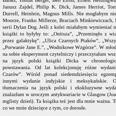
Banks, Tomas Berger, Ben Elton, Ernest Hemingway
Janusz Zajdel, Philip K. Dick, James Herriot, To
Durrell, Heinlein, Magnus Mills. Nie mogłabym ni
Moorze, Franku Millerze, Braciach Minkiewiczach, 
serii Dylan Dog. Jeśli z kolei miałabym wymieniać 
książki to byłyby to: „Onitsza”, „Przeminęło z w
przez galaktykę”. „Ulica Czarnych Ptaków”, „Wszys
„Porwanie Jane E.”, „Wodnikowe Wzgórze”. W młod
na sobie eksperyment czytelniczy i przeczytałam ws
na język polski książki Dicka w chronologic
powstawania. Od lat kolekcjonuję różne wydani
Czarów”. Wśród ponad siedemdziesięciu egzem
innymi wydanie indyjskie i meksykańskie. Oc
tłumaczenia na język polski i ekskluzywne wydan
znalazłam w uroczym antykwariacie w Glasgow (Joan
mglisty dzień). Ta książka też jest dla mnie ważna. T
co we mnie dziecięce z tym, co dorosłe.