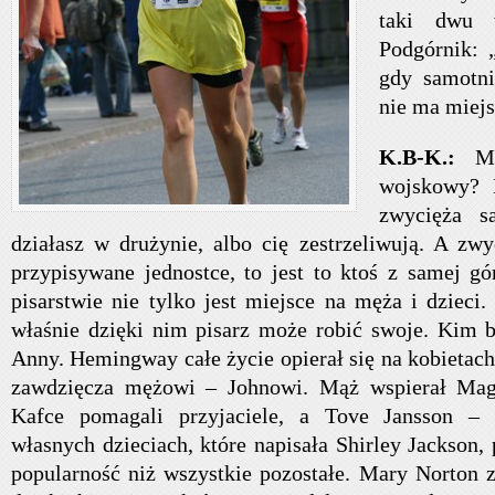
taki dwu 
Podgórnik: 
gdy samotni
nie ma miejs
K.B-K.:
M
wojskowy? 
zwycięża 
działasz w drużynie, albo cię zestrzeliwują. A zwyc
przypisywane jednostce, to jest to ktoś z samej gó
pisarstwie nie tylko jest miejsce na męża i dzieci. 
właśnie dzięki nim pisarz może robić swoje. Kim 
Anny. Hemingway całe życie opierał się na kobietach
zawdzięcza mężowi – Johnowi. Mąż wspierał Mag
Kafce pomagali przyjaciele, a Tove Jansson – 
własnych dzieciach, które napisała Shirley Jackson, 
popularność niż wszystkie pozostałe. Mary Norton za