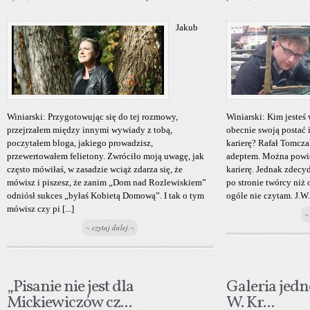
Jakub
Winiarski: Przygotowując się do tej rozmowy,
Winiarski: Kim jesteś 
przejrzałem między innymi wywiady z tobą,
obecnie swoją postać i
poczytałem bloga, jakiego prowadzisz,
karierę? Rafał Tomcza
przewertowałem felietony. Zwróciło moją uwagę, jak
adeptem. Można powie
często mówiłaś, w zasadzie wciąż zdarza się, że
karierę. Jednak zdecy
mówisz i piszesz, że zanim „Dom nad Rozlewiskiem”
po stronie twórcy niż 
odniósł sukces „byłaś Kobietą Domową”. I tak o tym
ogóle nie czytam. J.W.:
mówisz czy pi [...]
~
~ czytaj dalej ~
„Pisanie nie jest dla
Galeria jedn
Mickiewiczów cz...
W. Kr...