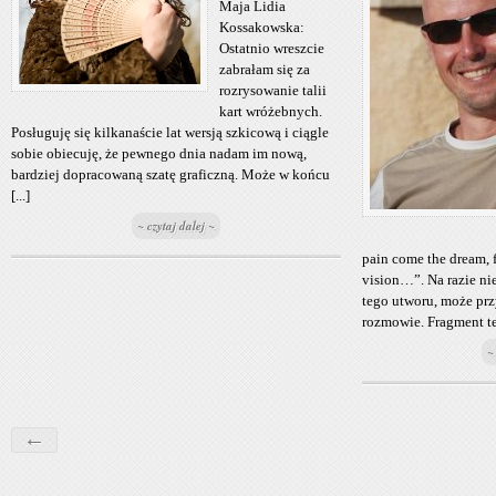
Maja Lidia
Kossakowska:
Ostatnio wreszcie
zabrałam się za
rozrysowanie talii
kart wróżebnych.
Posługuję się kilkanaście lat wersją szkicową i ciągle
sobie obiecuję, że pewnego dnia nadam im nową,
bardziej dopracowaną szatę graficzną. Może w końcu
[...]
~ czytaj dalej ~
pain come the dream, 
vision…”. Na razie ni
tego utworu, może prz
rozmowie. Fragment ten
~
←