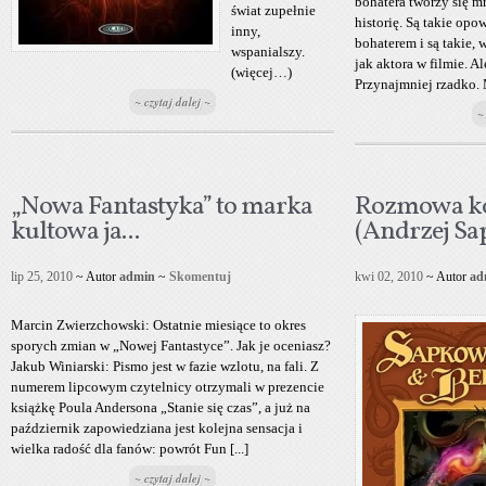
bohatera tworzy się m
świat zupełnie
historię. Są takie opo
inny,
bohaterem i są takie, 
wspanialszy.
jak aktora w filmie. Al
(więcej…)
Przynajmniej rzadko. M
~ czytaj dalej ~
~
„Nowa Fantastyka” to marka
Rozmowa k
kultowa ja...
(Andrzej Sa
lip 25, 2010
~ Autor
admin
~
Skomentuj
kwi 02, 2010
~ Autor
ad
Marcin Zwierzchowski: Ostatnie miesiące to okres
sporych zmian w „Nowej Fantastyce”. Jak je oceniasz?
Jakub Winiarski: Pismo jest w fazie wzlotu, na fali. Z
numerem lipcowym czytelnicy otrzymali w prezencie
książkę Poula Andersona „Stanie się czas”, a już na
październik zapowiedziana jest kolejna sensacja i
wielka radość dla fanów: powrót Fun [...]
~ czytaj dalej ~