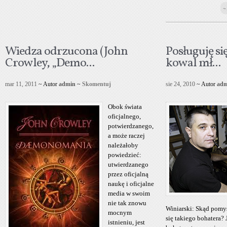
~
Wiedza odrzucona (John
Posługuję si
Crowley, „Demo...
kowal mł...
mar 11, 2011
~ Autor
admin
~
Skomentuj
sie 24, 2010
~ Autor
adm
Obok świata
oficjalnego,
potwierdzanego,
a może raczej
należałoby
powiedzieć:
utwierdzanego
przez oficjalną
naukę i oficjalne
media w swoim
nie tak znowu
Winiarski: Skąd pomy
mocnym
się takiego bohatera?
istnieniu, jest