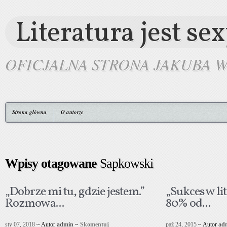
Literatura jest se
OFICJALNA STRONA JAKUBA 
Strona główna
O autorze
Wpisy otagowane
Sapkowski
„Dobrze mi tu, gdzie jestem.”
„Sukces w li
Rozmowa...
80% od...
sty 07, 2018
~ Autor
admin
~
Skomentuj
paź 24, 2015
~ Autor
ad