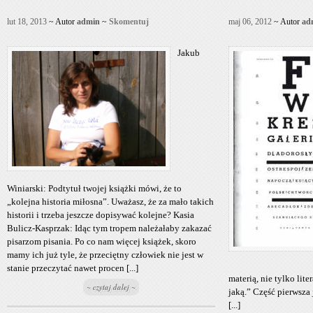
lut 18, 2013
~ Autor
admin
~
Skomentuj
maj 06, 2012
~ Autor
ad
Jakub
Winiarski: Podtytuł twojej książki mówi, że to
„kolejna historia miłosna”. Uważasz, że za mało takich
historii i trzeba jeszcze dopisywać kolejne? Kasia
Bulicz-Kasprzak: Idąc tym tropem należałaby zakazać
pisarzom pisania. Po co nam więcej książek, skoro
mamy ich już tyle, że przeciętny człowiek nie jest w
stanie przeczytać nawet procen [...]
materią, nie tylko lit
~ czytaj dalej ~
jaką.” Część pierwsza 
[...]