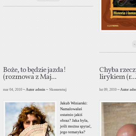
~
Boże, to będzie jazda!
Chyba rzecz
(rozmowa z Maj...
lirykiem (r...
mar 04, 2010
~ Autor
admin
~
Skomentuj
lut 09, 2010
~ Autor
adm
Jakub Winiarski:
Namalowałaś
ostatnio jakiś
obraz? Jaka była,
jeśli można spytać,
jego tematyka?