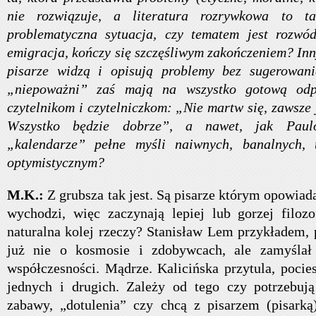
nie rozwiązuje, a literatura rozrywkowa to t
problematyczna sytuacja, czy tematem jest rozwó
emigracja, kończy się szczęśliwym zakończeniem? In
pisarze widzą i opisują problemy bez sugerowani
„niepoważni” zaś mają na wszystko gotową odp
czytelnikom i czytelniczkom: „Nie martw się, zawsze j
Wszystko będzie dobrze”, a nawet, jak Paulo
„kalendarze” pełne myśli naiwnych, banalnych,
optymistycznym?
M.K.:
Z grubsza tak jest. Są pisarze którym opowiada
wychodzi, więc zaczynają lepiej lub gorzej filoz
naturalna kolej rzeczy? Stanisław Lem przykładem, 
już nie o kosmosie i zdobywcach, ale zamyślał
współczesności. Mądrze. Kalicińska przytula, pocie
jednych i drugich. Zależy od tego czy potrzebują
zabawy, „dotulenia” czy chcą z pisarzem (pisarką