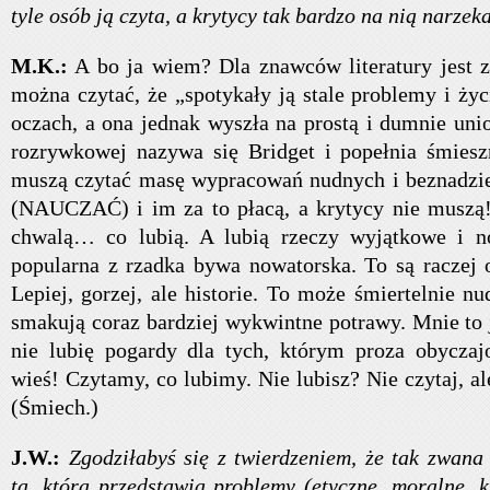
tyle osób ją czyta, a krytycy tak bardzo na nią narze
M.K.:
A bo ja wiem? Dla znawców literatury jest z
można czytać, że „spotykały ją stale problemy i ży
oczach, a ona jednak wyszła na prostą i dumnie uni
rozrywkowej nazywa się Bridget i popełnia śmiesz
muszą czytać masę wypracowań nudnych i beznadzie
(NAUCZAĆ) i im za to płacą, a krytycy nie muszą!
chwalą… co lubią. A lubią rzeczy wyjątkowe i now
popularna z rzadka bywa nowatorska. To są raczej o
Lepiej, gorzej, ale historie. To może śmiertelnie 
smakują coraz bardziej wykwintne potrawy. Mnie to j
nie lubię pogardy dla tych, którym proza obycz
wieś! Czytamy, co lubimy. Nie lubisz? Nie czytaj, al
(Śmiech.)
J.W.:
Zgodziłabyś się z twierdzeniem, że tak zwana
ta, która przedstawia problemy (etyczne, moralne, ku