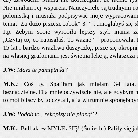
Nie miałam Jej wsparcia. Nauczyciele są trudnymi ro
polonistką i musiała podpisywać moje wypracowan
temat. Za dużo piszesz „obok” 3=” , „mogłabyś się s
Itp. Żebym sobie wyrobiła lepszy styl, mama za
„Czytaj to, co napisałaś. To ważne” – proponowała. 
15 lat i bardzo wrażliwą duszyczkę, pisze się okrop
na własnej grafomanii jest świetną lekcją, zwłaszcza 
J.W:
Masz te pamiętniki?
M.K.:
Coś ty. Spaliłam jak miałam 34 lata.
beznadziejne. Dla mnie oczywiście nie, ale gdybym 
to moi bliscy by to czytali, a ja w trumnie spłonęłab
J.W:
Podobno „rękopisy nie płoną”?
M.K.:
Bułhakow MYLIŁ SIĘ! (Śmiech.) Paliły się ja