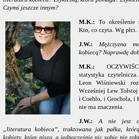
Czymś jeszcze innym?
M.K.:
To określenie st
Kto, co czyta. Wg płci.
J.W.:
Mężczyzna mo
kobiecą? Naprawdę dobr
M.K.:
OCZYWIŚCI
statystyka czytelnicz
Leon Wiśniewski rozp
Wcześniej Lew Tołstoj 
i Coehlo, i Grochola, i 
nie ma znaczenia.
J.W.:
A nie jest c
„literatura kobieca”, traktowana jak pałka, któr
kobiety, które piszą, a jednocześnie nic sobie nie robi