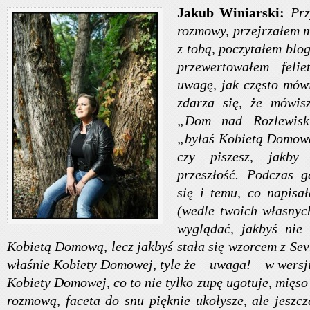
Jakub Winiarski:
Prz
rozmowy, przejrzałem 
z tobą, poczytałem blog
przewertowałem felie
uwagę, jak często mówi
zdarza się, że mówisz
„Dom nad Rozlewisk
„byłaś Kobietą Domową
czy piszesz, jakby
przeszłość. Podczas g
się i temu, co napisał
(wedle twoich własnych
wyglądać, jakbyś nie 
Kobietą Domową, lecz jakbyś stała się wzorcem z Sev
właśnie Kobiety Domowej, tyle że – uwaga! – w wers
Kobiety Domowej, co to nie tylko zupę ugotuje, mięso
rozmową, faceta do snu pięknie ukołysze, ale jeszc