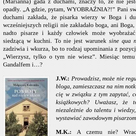
(Marianna) gada z duchami, znaczy to, że nie jes
opadły. „A gdzie, pytam, WYOBRAŹNIA?!” Pani swo
duchami zakłada, że pisarka wierzy w Boga i d
wcześniejszych religii nie zakładało boga, ani Boga,
nadto pisarze i każdy człowiek może wyobrażać
siedzącą w kuchni. To nie jest warunek
sine qua 
zadziwia i wkurza, bo to rodzaj upominania z pozycj
„Wierzysz, tylko o tym nie wiesz”. Miesiąc tem
Gandalfem i…?
J.W.:
Prowadzisz, może nie regu
bloga, zamieszczasz na nim notk
cię w związku z tym zapytać, c
książkowych? Uważasz, że t
niezależnie do talentu i wiedzy
wystawiać zawodowym pisarzom
M.K.:
A czemu nie? Wraca