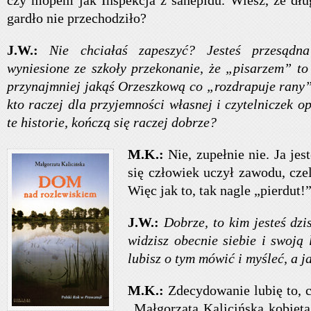
czy mopem jak Inspekcja z sanepidu. Wiesz, że dłu
gardło nie przechodziło?
J.W.:
Nie chciałaś zapeszyć? Jesteś przesąd
wyniesione ze szkoły przekonanie, że „pisarzem” to
przynajmniej jakąś Orzeszkową co „rozdrapuje rany”
kto raczej dla przyjemności własnej i czytelniczek o
te historie, kończą się raczej dobrze?
M.K.:
Nie, zupełnie nie. Ja jes
się człowiek uczył zawodu, cze
Więc jak to, tak nagle „pierdut!”
J.W.:
Dobrze, to kim jesteś dzi
widzisz obecnie siebie i swoją 
lubisz o tym mówić i myśleć, a ja
M.K.:
Zdecydowanie lubię to, 
„Małgorzata Kalicińska kobieta 