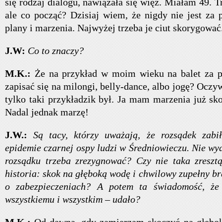
się rodzaj dialogu, nawiązała się więź. Miałam 49. T
ale co począć? Dzisiaj wiem, że nigdy nie jest za
plany i marzenia. Najwyżej trzeba je ciut skorygować
J.W:
Co to znaczy?
M.K.:
Że na przykład w moim wieku na balet za pó
zapisać się na milongi, belly-dance, albo jogę? Oczywi
tylko taki przykładzik był. Ja mam marzenia już sk
Nadal jednak marzę!
J.W.:
Są tacy, którzy uważają, że rozsądek zabi
epidemie czarnej ospy ludzi w Średniowieczu. Nie wyd
rozsądku trzeba zrezygnować? Czy nie taka zresztą
historia: skok na głęboką wodę i chwilowy zupełny br
o zabezpieczeniach? A potem ta świadomość, że
wszystkiemu i wszystkim – udało?