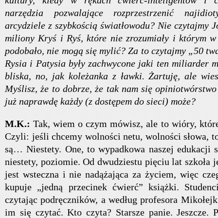
kultury, kiedy w rękach ćwierć-inteligentów i ćw
narzędzia pozwalające rozprzestrzenić najidio
arcydziele z szybkością światłowodu? Nie czytajmy J
miliony Kryś i Ryś, które nie zrozumiały i którym w
podobało, nie mogą się mylić? Za to czytajmy „50 tw
Rysia i Patysia były zachwycone jaki ten miliarder m
bliska, no, jak koleżanka z ławki. Żartuję, ale wies
Myślisz, że to dobrze, że tak nam się opiniotwórstw
już naprawdę każdy (z dostępem do sieci) może?
M.K.:
Tak, wiem o czym mówisz, ale to wióry, które
Czyli: jeśli chcemy wolności netu, wolności słowa, to
są… Niestety. One, to wypadkowa naszej edukacji s
niestety, poziomie. Od dwudziestu pięciu lat szkoła 
jest wsteczna i nie nadążająca za życiem, więc c
kupuje „jedną przecinek ćwierć” książki. Studenci
czytając podręczników, a według profesora Mikołejk
im się czytać. Kto czyta? Starsze panie. Jeszcze. 