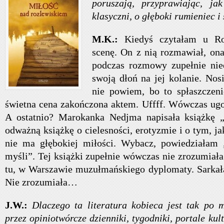
poruszają, przyprawiając, ja
klasyczni, o głęboki rumieniec i
M.K.:
Kiedyś czytałam u R
scenę. On z nią rozmawiał, ona
podczas rozmowy zupełnie niee
swoją dłoń na jej kolanie. No
nie powiem, bo to spłaszczeni
świetna cena zakończona aktem. Uffff. Wówczas ugo
A ostatnio? Marokanka Nedjma napisała książkę 
odważną książkę o cielesności, erotyzmie i o tym, ja
nie ma głębokiej miłości. Wybacz, powiedziałam 
myśli”. Tej książki zupełnie wówczas nie zrozumiała
tu, w Warszawie muzułmańskiego dyplomaty. Sarkała,
Nie zrozumiała…
J.W.:
Dlaczego ta literatura kobieca jest tak po
przez opiniotwórcze dzienniki, tygodniki, portale kult