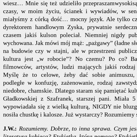
wiesz… Mnie się też udzieliło przepraszamwysokisąd
czasy, w moim życiu, ścianek i wywiadów, w sens
miałyśmy z córką dość… mocny język. Ale tylko cz
dyrektorem handlowym Zyska, prywatnie serdeczn
czasem jakiś kulson poleciał. Niemniej nigdy pub
wychowana. Jak mówi mój mąż: „pażgawy” (ładne słó
na budowie czy w stajni, ale w przestrzeni publicz
kultura jest „w robocie”? No czemu? Po co? Ba
filmowców, artystów, ludzi mających jakiś rodzaj
Myślę że to celowe, żeby dać sobie animuszu,
podległe w konfuzję, zażenowanie, rodzaj zawstyd
niedobre, chamskie. Dlatego staram się pamiętać ku
Gładkowskiej z Szafranek, starszej pani. Miała 5
wypowiadała się z wielką kulturą, NIGDY nie bluzg
nosiła chustkę i kalosze. Już wystarczy? Rozumiemy 
J.W.:
Rozumiemy. Dobrze, to inna sprawa. Czym jest
literatura kobieca? Etykietką, która pomaga? Etykiet