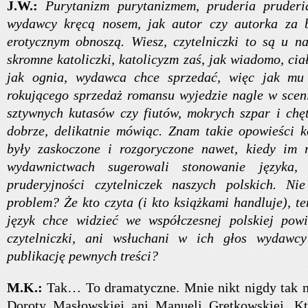
J.W.:
Purytanizm purytanizmem, pruderia pruderi
wydawcy kręcą nosem, jak autor czy autorka za b
erotycznym obnoszą. Wiesz, czytelniczki to są u n
skromne katoliczki, katolicyzm zaś, jak wiadomo, ciał
jak ognia, wydawca chce sprzedać, więc jak mu 
rokującego sprzedaż romansu wyjedzie nagle w scen
sztywnych kutasów czy fiutów, mokrych szpar i chęt
dobrze, delikatnie mówiąc. Znam takie opowieści ko
były zaskoczone i rozgoryczone nawet, kiedy im 
wydawnictwach sugerowali stonowanie języka,
pruderyjności czytelniczek naszych polskich. Ni
problem? Że kto czyta (i kto książkami handluje), te
język chce widzieć we współczesnej polskiej powi
czytelniczki, ani wsłuchani w ich głos wydawc
publikację pewnych treści?
M.K.:
Tak… To dramatyczne. Mnie nikt nigdy tak n
Doroty Masłowskiej ani Manueli Gretkowskiej. K