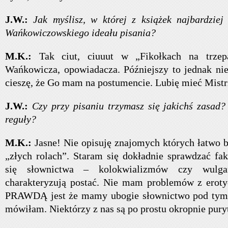
J.W.:
Jak myślisz, w której z książek najbardziej 
Wańkowiczowskiego ideału pisania?
M.K.:
Tak ciut, ciuuut w „Fikołkach na trze
Wańkowicza, opowiadacza. Późniejszy to jednak nie 
cieszę, że Go mam na postumencie. Lubię mieć Mi
J.W.:
Czy przy pisaniu trzymasz się jakichś zasad?
reguły?
M.K.:
Jasne! Nie opisuję znajomych których łatwo 
„złych rolach”. Staram się dokładnie sprawdzać fak
się słownictwa – kolokwializmów czy wulga
charakteryzują postać. Nie mam problemów z erot
PRAWDĄ jest że mamy ubogie słownictwo pod tym
mówiłam. Niektórzy z nas są po prostu okropnie pury