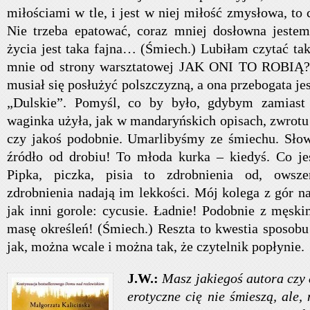
miłościami w tle, i jest w niej miłość zmysłowa, to
Nie trzeba epatować, coraz mniej dosłowna jestem
życia jest taka fajna… (Śmiech.) Lubiłam czytać tak
mnie od strony warsztatowej JAK ONI TO ROBIĄ? 
musiał się posłużyć polszczyzną, a ona przebogata j
„Dulskie”. Pomyśl, co by było, gdybym zamiast 
waginka użyła, jak w mandaryńskich opisach, zwrotu
czy jakoś podobnie. Umarlibyśmy ze śmiechu. Słow
źródło od drobiu! To młoda kurka – kiedyś. Co je
Pipka, piczka, pisia to zdrobnienia od, owsz
zdrobnienia nadają im lekkości. Mój kolega z gór n
jak inni gorole: cycusie. Ładnie! Podobnie z męsk
masę określeń! (Śmiech.) Reszta to kwestia sposobu
jak, można wcale i można tak, że czytelnik popłynie.
J.W.:
Masz jakiegoś autora czy 
erotyczne cię nie śmieszą, ale,