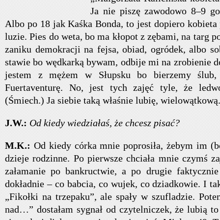
Ja nie piszę zawodowo 8–9 god
Albo po 18 jak Kaśka Bonda, to jest dopiero kobieta 
luzie. Pies do weta, bo ma kłopot z zębami, na targ po 
zaniku demokracji na fejsa, obiad, ogródek, albo s
stawie bo wędkarką bywam, odbije mi na zrobienie 
jestem z mężem w Słupsku bo bierzemy ślub,
Fuertaventurę. No, jest tych zajęć tyle, że ledw
(Śmiech.) Ja siebie taką właśnie lubię, wielowątkową
J.W.:
Od kiedy wiedziałaś, że chcesz pisać?
M.K.:
Od kiedy córka mnie poprosiła, żebym im (b
dzieje rodzinne. Po pierwsze chciała mnie czymś z
załamanie po bankructwie, a po drugie faktycznie
dokładnie – co babcia, co wujek, co dziadkowie. I t
„Fikołki na trzepaku”, ale spały w szufladzie. Po
nad…” dostałam sygnał od czytelniczek, że lubią to