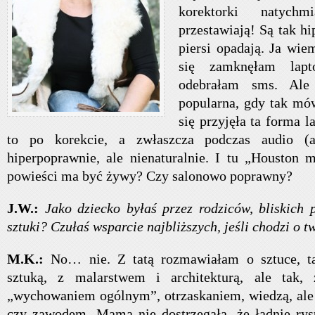
korektorki natych
przestawiają! Są tak hi
piersi opadają. Ja wi
się zamknęłam lapt
odebrałam sms. Ale
popularna, gdy tak mów
się przyjęła ta forma l
to po korekcie, a zwłaszcza podczas audio (
hiperpoprawnie, ale nienaturalnie. I tu „Houston
powieści ma być żywy? Czy salonowo poprawny?
J.W.:
Jako dziecko byłaś przez rodziców, bliskich
sztuki? Czułaś wsparcie najbliższych, jeśli chodzi o tw
M.K.:
No… nie. Z tatą rozmawiałam o sztuce, ta
sztuką, z malarstwem i architekturą, ale tak
„wychowaniem ogólnym”, otrzaskaniem, wiedzą, ale
czy zawodem. Mama nie dostrzegała, że ładnie rys