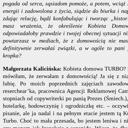
pogada od serca, sąsiadom pomoże, a potem, wciąż
energii i zadowolona z życia, siądzie do biurka i na
zdając relację, bądź konfabulując i tworząc „histo
masz wrażenia, że określenie Kobieta Dom
odpowiadałoby prawdzie i twojej obecnej sytuacji niż
powtarzasz w mediach, że z domowością nie mas
definitywnie zerwałaś związki, a w ogóle to pani p
kropka?
Małgorzata Kalicińska:
Kobieta domowa TURBO? Świ
mówiłam, że zerwałam z domowością! Ja się z nią 
lubię. Po moich poprzednich zajęciach zawodow
reserchear’ka, pracownica Agencji Reklamowej Ca
stopniach od copywriterki po panią Prezes (Śmiech.),
hotelarkę, hodowczynię i ogrodniczkę etc. – oczywi
pisanie, ale ja nadal i na pełnym etacie jestem tą
Turbo. Choć to mała przesada, bo jestem leniwa i n