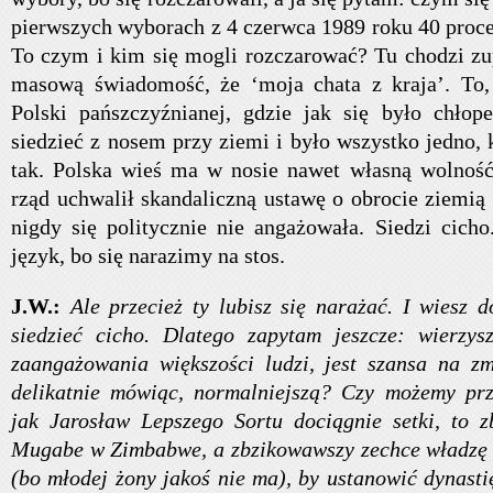
pierwszych wyborach z 4 czerwca 1989 roku 40 proce
To czym i kim się mogli rozczarować? Tu chodzi zup
masową świadomość, że ‘moja chata z kraja’. To, 
Polski pańszczyźnianej, gdzie jak się było chłop
siedzieć z nosem przy ziemi i było wszystko jedno, 
tak. Polska wieś ma w nosie nawet własną wolność
rząd uchwalił skandaliczną ustawę o obrocie ziemią
nigdy się politycznie nie angażowała. Siedzi cicho
język, bo się narazimy na stos.
J.W.:
Ale przecież ty lubisz się narażać. I wiesz d
siedzieć cicho. Dlatego zapytam jeszcze: wierzys
zaangażowania większości ludzi, jest szansa na z
delikatnie mówiąc, normalniejszą? Czy możemy prz
jak Jarosław Lepszego Sortu dociągnie setki, to z
Mugabe w Zimbabwe, a zbzikowawszy zechce władzę 
(bo młodej żony jakoś nie ma), by ustanowić dynasti