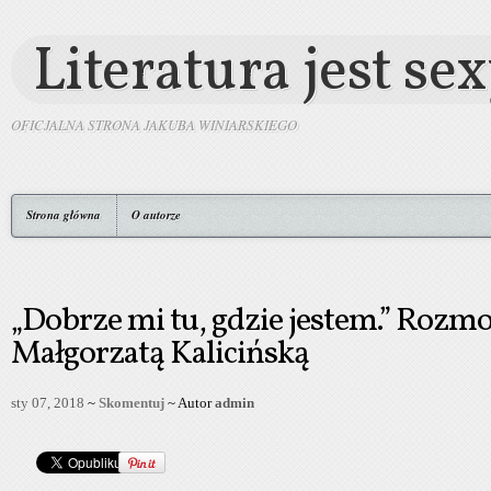
Literatura jest se
OFICJALNA STRONA JAKUBA WINIARSKIEGO
Strona główna
O autorze
„Dobrze mi tu, gdzie jestem.” Rozm
Małgorzatą Kalicińską
sty 07, 2018
~
Skomentuj
~ Autor
admin