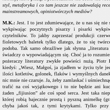
styl, metaforyka i co tam jeszcze nie zadowalają rec
mainstreamowych, opiniotwórczych mediów?
M.K.:
Jest. I to jest zdumiewające, że u nas się nie
wykpiwając poczytnych pisarzy i pisarki wykpiw
czytelników. To jakby zaprzestać produkcji czer
fioletowych baletek tylko dlatego, że to się twó
podoba. Tak samo obraźliwe jak słynna „literatura
świadczy o wypowiadającym się. Choć ja to rozumie
pożeraczy literatury zwykłe powieści nużą. Piotr
kiedyś: „Wiesz, Małgoś, ja zjadłem w życiu tyle je
ilości kotletów, golonek, flaków i wymyślnych danek
nic mnie nie czaruje. Ja, żeby zamlaskać i uśmiechną
trafić na coś wyjątkowego i to nie będzie ani ku
żaden „fijiusion” ale coś spod serca. Jest taka ni
której robią bajecznie prostą i pyszną animelkę (g
chyba jakoś tak, z tymi krytykami. Tylko przy 