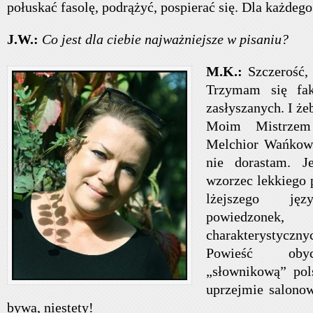
połuskać fasolę, podrążyć, pospierać się. Dla każdego
J.W.:
Co jest dla ciebie najważniejsze w pisaniu?
M.K.:
Szczerość,
Trzymam się fak
zasłyszanych. I żeb
Moim Mistrzem
Melchior Wańkowi
nie dorastam. J
wzorzec lekkiego 
lżejszego jęz
powiedzone
charakterystyczny
Powieść obyc
„słownikową” pol
uprzejmie salono
bywa, niestety!