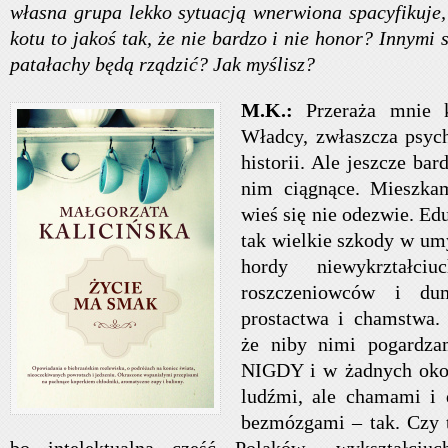
własna grupa lekko sytuacją wnerwiona spacyfikuje,
kotu to jakoś tak, że nie bardzo i nie honor? Innymi 
patałachy będą rządzić? Jak myślisz?
M.K.:
Przeraża mnie 
Władcy, zwłaszcza psyc
historii. Ale jeszcze bar
nim ciągnące. Mieszka
wieś się nie odezwie. Edu
tak wielkie szkody w um
hordy niewykrztałc
roszczeniowców i du
prostactwa i chamstwa.
że niby nimi pogardza
NIGDY i w żadnych okol
ludźmi, ale chamami i 
bezmózgami – tak. Czy 