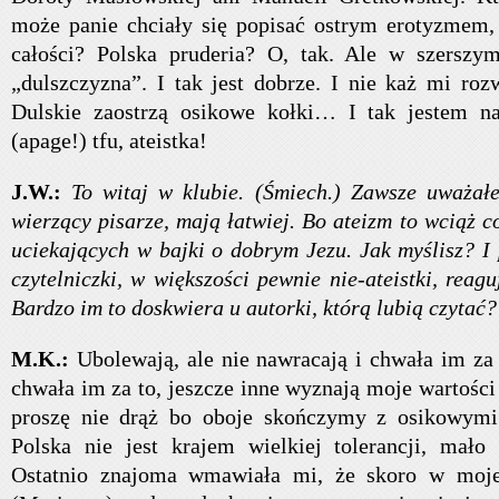
może panie chciały się popisać ostrym erotyzmem,
całości? Polska pruderia? O, tak. Ale w szerszy
„dulszczyzna”. I tak jest dobrze. I nie każ mi roz
Dulskie zaostrzą osikowe kołki… I tak jestem 
(apage!) tfu, ateistka!
J.W.:
To witaj w klubie. (Śmiech.) Zawsze uważałe
wierzący pisarze, mają łatwiej. Bo ateizm to wciąż c
uciekających w bajki o dobrym Jezu. Jak myślisz? I 
czytelniczki, w większości pewnie nie-ateistki, reag
Bardzo im to doskwiera u autorki, którą lubią czytać?
M.K.:
Ubolewają, ale nie nawracają i chwała im za 
chwała im za to, jeszcze inne wyznają moje wartości
proszę nie drąż bo oboje skończymy z osikowymi 
Polska nie jest krajem wielkiej tolerancji, mało
Ostatnio znajoma wmawiała mi, że skoro w moje