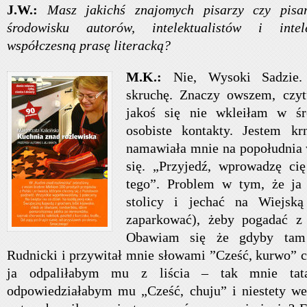
J.W.:
Masz jakichś znajomych pisarzy czy pisa
środowisku autorów, intelektualistów i intele
współczesną prasę literacką?
M.K.:
Nie, Wysoki Sadzie.
skruchę. Znaczy owszem, czytu
jakoś się nie wkleiłam w śr
osobiste kontakty. Jestem kr
namawiała mnie na popołudnia 
się. „Przyjedź, wprowadzę ci
tego”. Problem w tym, że ja
stolicy i jechać na Wiejsk
zaparkować), żeby pogadać z
Obawiam się że gdyby tam
Rudnicki i przywitał mnie słowami ”Cześć, kurwo” c
ja odpaliłabym mu z liścia – tak mnie ta
odpowiedziałabym mu „Cześć, chuju” i niestety we