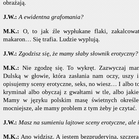
obrażają.
J.W.:
A ewidentna grafomania?
M.K.:
O, to jak źle wypłukane flaki, zakalcowa
makaron… Się trafia. Ludzie wyplują.
J.W.:
Zgodzisz się, że mamy słaby słownik erotyczny?
M.K.:
Nie zgodzę się. To wykręt. Zazwyczaj mam
Dulską w głowie, która zasłania nam oczy, uszy i
opisujemy sceny erotyczne, seks, no wiesz… I albo to 
kryminał albo obyczaj z gwałtami w tle, albo jakie
Mamy w języku polskim masę świetnych określeń
mocniejsze, ale mamy problem z tym żeby je czytać.
J.W.:
Masz na sumieniu lajtowe sceny erotyczne, ale i
M.K.:
Ano widzisz. A jestem bezpruderyjna, szczera