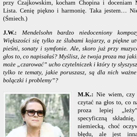
przy Czajkowskim, kocham Chopina i doceniam M
Lista. Cenię piękno i harmonię. Taka jestem… Ni
(Śmiech.)
J.W.:
Mendelsohn bardzo niedoceniony kompoz
Większości się tylko ze ślubami kojarzy, a piękne u
pieśni, sonaty i symfonie. Ale, skoro już przy muzyc
głos to, co napisałaś? Myślisz, że twoja proza ma jaki
może „czarować” ucho czytelniczek i który ty słyszysz
tylko te tematy, jakie poruszasz, są dla nich ważn
bolączki i problemy”?
M.K.:
Nie wiem, czy a
czytać na głos to, co 
proza lepiej „leż
specyficzną składnię
niemiecką, choć oczy
błędu, ale jest inn