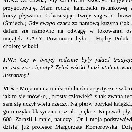
M.K.:
Od dawna, gdy zamierzam skoczyć na głęboka
przygotowuję. Mam rodzaj kamizelki ratunkowej a
kursy pływania. Odwracając Twoje sugestie: brawu
(Śmiech.) Gdy swego czasu za namową kuzyna (jak si
dałam się namówić na odwagę w lokowaniu oszc
majątek. CAŁY. Powinnam była… Mądry Polak p
cholerę w bok!
J.W.:
Czy w twojej rodzinie były jakieś tradycj
artystyczne ciągoty? Żyłaś wśród ludzi utalentowan
literaturę?
M.K.:
Moja mama miała zdolności artystyczne w któr
jak to się mówiło, „prosty człowiek” z tak zwaną te
sam się uczył wielu rzeczy. Najpierw połykał książk
go muzyka klasyczna i sztuki piękne. Kupował płyt
600. Zaraził i mnie, nauczył. On i moja podstawó
dzisiaj już profesor Małgorzata Komorowska. D