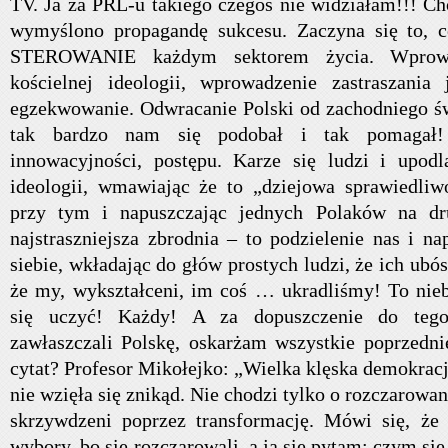
TV. Ja za PRL-u takiego czegoś nie widziałam!!! Ch
wymyślono propagandę sukcesu. Zaczyna się to,
STEROWANIE każdym sektorem życia. Wprowa
kościelnej ideologii, wprowadzenie zastraszania
egzekwowanie. Odwracanie Polski od zachodniego św
tak bardzo nam się podobał i tak pomagał!
innowacyjności, postępu. Karze się ludzi i upodl
ideologii, wmawiając że to „dziejowa sprawiedliw
przy tym i napuszczając jednych Polaków na dr
najstraszniejsza zbrodnia – to podzielenie nas i n
siebie, wkładając do głów prostych ludzi, że ich ubó
że my, wykształceni, im coś … ukradliśmy! To n
się uczyć! Każdy! A za dopuszczenie do tego
zawłaszczali Polskę, oskarżam wszystkie poprzedni
cytat? Profesor Mikołejko: „Wielka klęska demokracji
nie wzięła się znikąd. Nie chodzi tylko o rozczarowani
skrzywdzeni poprzez transformację. Mówi się, że 
wybory, bo się rozczarowali, a ja się pytam: czym si