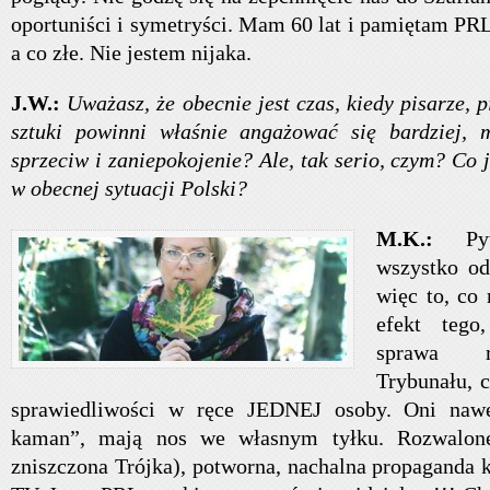
oportuniści i symetryści. Mam 60 lat i pamiętam PRL
a co złe. Nie jestem nijaka.
J.W.:
Uważasz, że obecnie jest czas, kiedy pisarze, pi
sztuki powinni właśnie angażować się bardziej, 
sprzeciw i zaniepokojenie? Ale, tak serio, czym? Co 
w obecnej sytuacji Polski?
M.K.:
P
wszystko od 
więc to, co 
efekt tego
sprawa r
Trybunału, 
sprawiedliwości w ręce JEDNEJ osoby. Oni naw
kaman”, mają nos we własnym tyłku. Rozwalon
zniszczona Trójka), potworna, nachalna propaganda