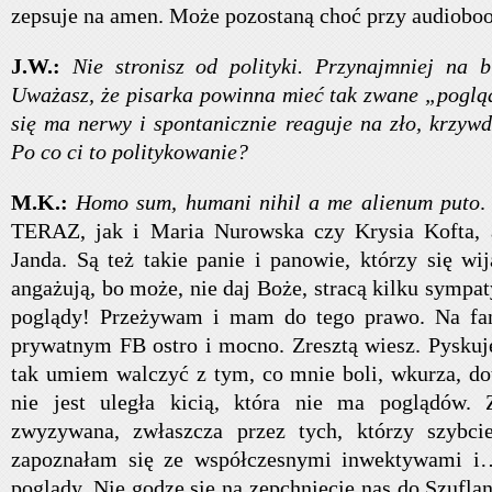
zepsuje na amen. Może pozostaną choć przy audiobo
J.W.:
Nie stronisz od polityki. Przynajmniej na b
Uważasz, że pisarka powinna mieć tak zwane „pogląd
się ma nerwy i spontanicznie reaguje na zło, krzyw
Po co ci to politykowanie?
M.K.:
Homo sum, humani nihil a me alienum puto
.
TERAZ, jak i Maria Nurowska czy Krysia Kofta, 
Janda. Są też takie panie i panowie, którzy się wi
angażują, bo może, nie daj Boże, stracą kilku symp
poglądy! Przeżywam i mam do tego prawo. Na fanp
prywatnym FB ostro i mocno. Zresztą wiesz. Pyskuję,
tak umiem walczyć z tym, co mnie boli, wkurza, dot
nie jest uległa kicią, która nie ma poglądów. 
zwyzywana, zwłaszcza przez tych, którzy szybcie
zapoznałam się ze współczesnymi inwektywami 
poglądy. Nie godzę się na zepchnięcie nas do Szufl