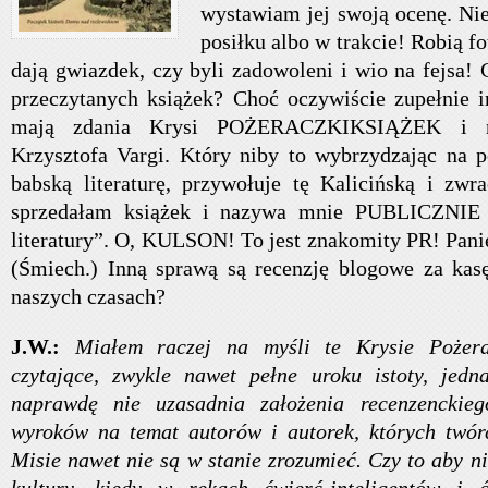
wystawiam jej swoją ocenę. Nie
posiłku albo w trakcie! Robią fot
dają gwiazdek, czy byli zadowoleni i wio na fejsa!
przeczytanych książek? Choć oczywiście zupełnie 
mają zdania Krysi POŻERACZKIKSIĄŻEK i na
Krzysztofa Vargi. Który niby to wybrzydzając na po
babską literaturę, przywołuje tę Kalicińską i zw
sprzedałam książek i nazywa mnie PUBLICZNIE „
literatury”. O, KULSON! To jest znakomity PR! Panie
(Śmiech.) Inną sprawą są recenzję blogowe za kas
naszych czasach?
J.W.:
Miałem raczej na myśli te Krysie Pożera
czytające, zwykle nawet pełne uroku istoty, jedn
naprawdę nie uzasadnia założenia recenzenckie
wyroków na temat autorów i autorek, których twórc
Misie nawet nie są w stanie zrozumieć. Czy to aby ni