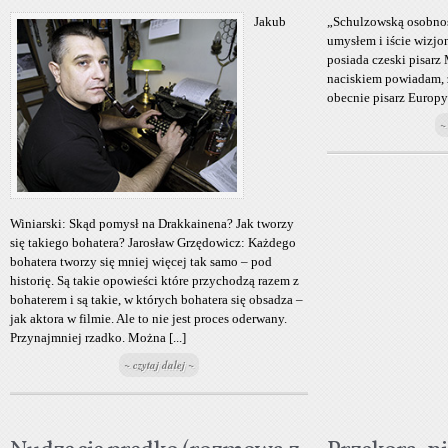
Jakub
„Schulzowską osobnoś
umysłem i iście wizjone
posiada czeski pisarz
naciskiem powiadam, ż
obecnie pisarz Europ
~
Winiarski: Skąd pomysł na Drakkainena? Jak tworzy
się takiego bohatera? Jarosław Grzędowicz: Każdego
bohatera tworzy się mniej więcej tak samo – pod
historię. Są takie opowieści które przychodzą razem z
bohaterem i są takie, w których bohatera się obsadza –
jak aktora w filmie. Ale to nie jest proces oderwany.
Przynajmniej rzadko. Można [...]
~ czytaj dalej ~