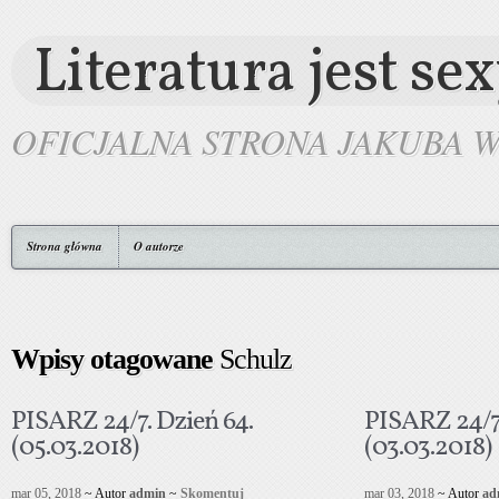
Literatura jest se
OFICJALNA STRONA JAKUBA 
Strona główna
O autorze
Wpisy otagowane
Schulz
PISARZ 24/7. Dzień 64.
PISARZ 24/7.
(05.03.2018)
(03.03.2018)
mar 05, 2018
~ Autor
admin
~
Skomentuj
mar 03, 2018
~ Autor
ad