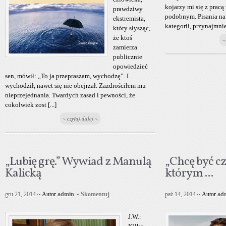
kojarzy mi się z pracą
prawdziwy
podobnym. Pisania na 
ekstremista,
kategorii, przynajmniej 
który słysząc,
że ktoś
~
zamierza
publicznie
opowiedzieć
sen, mówił: „To ja przepraszam, wychodzę”. I
wychodził, nawet się nie obejrzał. Zazdrościłem mu
nieprzejednania. Twardych zasad i pewności, że
cokolwiek zost [...]
~ czytaj dalej ~
„Lubię grę.” Wywiad z Manulą
„Chcę być cz
Kalicką
którym ...
gru 21, 2014
~ Autor
admin
~
Skomentuj
paź 14, 2014
~ Autor
ad
J.W.: