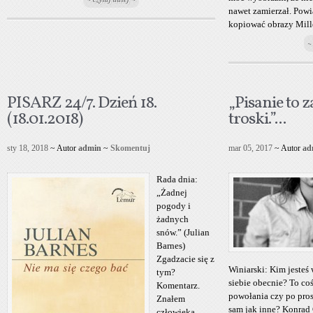
nawet zamierzał. Powi
kopiować obrazy Millet
~
PISARZ 24/7. Dzień 18.
„Pisanie to 
(18.01.2018)
troski.”...
sty 18, 2018
~ Autor
admin
~
Skomentuj
mar 05, 2017
~ Autor
ad
Rada dnia:
„Żadnej
pogody i
żadnych
snów.” (Julian
Barnes)
Zgadzacie się z
Winiarski: Kim jesteś 
tym?
siebie obecnie? To co
Komentarz.
powołania czy po pros
Znałem
sam jak inne? Konrad 
człowieka,