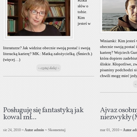
Kilka
słów o
tobie.
Kim
jesteś w
Winiarski: Kim jesteś 
obecnie swoją postać i
literaturze? Jak widzisz obecnie swoją postać i swoją
karierę? Wojciech Guni
literacką karierę? MK.: Matką założycielką. (Śmiech.)
która dopiero zadebiut
(więcej…)
śliskie. Kłopotliwe, z
~ czytaj dalej ~
pisaniny podchodzi s
chwili mogę mieć jedyni
~
Posługuję się fantastyką jak
Ajvaz osobn
kowal mł...
niezwykły (M
sie 24, 2010
~ Autor
admin
~
Skomentuj
mar 01, 2010
~ Autor
ad