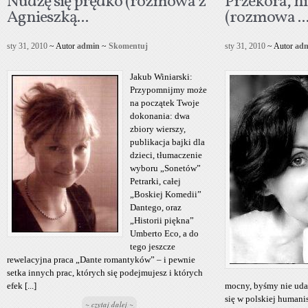
Nudzę się prędko (rozmowa z
Przekora, ni
Agnieszką...
(rozmowa ..
sty 31, 2010
~ Autor
admin
~
Skomentuj
sty 31, 2010
~ Autor
ad
Jakub Winiarski:
Przypomnijmy może
na początek Twoje
dokonania: dwa
zbiory wierszy,
publikacja bajki dla
dzieci, tłumaczenie
wyboru „Sonetów”
Petrarki, całej
„Boskiej Komedii”
Dantego, oraz
„Historii piękna”
Umberto Eco, a do
tego jeszcze
rewelacyjna praca „Dante romantyków” – i pewnie
setka innych prac, których się podejmujesz i których
efek [...]
mocny, byśmy nie udawa
się w polskiej humani
~ czytaj dalej ~