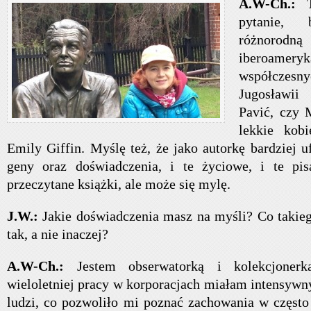
A.W-Ch.:
pytanie,
różnorodną
iberoame
współczes
Jugosławii
Pavić, czy 
lekkie kob
Emily Giffin. Myślę też, że jako autorkę bardziej
geny oraz doświadczenia, i te życiowe, i te pisa
przeczytane książki, ale może się mylę.
J.W.:
Jakie doświadczenia masz na myśli? Co takiego
tak, a nie inaczej?
A.W-Ch.:
Jestem obserwatorką i kolekcjonerk
wieloletniej pracy w korporacjach miałam intensywn
ludzi, co pozwoliło mi poznać zachowania w często 