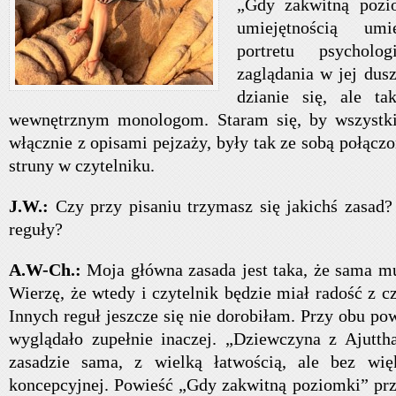
„Gdy zakwitną pozi
umiejętnością umi
portretu psycholo
zaglądania w jej dus
dzianie się, ale t
wewnętrznym monologom. Staram się, by wszystki
włącznie z opisami pejzaży, były tak ze sobą połączo
struny w czytelniku.
J.W.:
Czy przy pisaniu trzymasz się jakichś zasad?
reguły?
A.W-Ch.:
Moja główna zasada jest taka, że sama mu
Wierzę, że wtedy i czytelnik będzie miał radość z c
Innych reguł jeszcze się nie dorobiłam. Przy obu po
wyglądało zupełnie inaczej. „Dziewczyna z Ajutth
zasadzie sama, z wielką łatwością, ale bez wię
koncepcyjnej. Powieść „Gdy zakwitną poziomki” pr