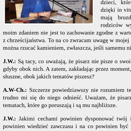
dzieci, któ
dzięki in vit
mają bruz
rodziców wy
moim zdaniem nie jest to zachowanie zgodne z war
z chrześcijaństwa. To na co zwracam uwagę w mojej ks
można rzucać kamieniem, zwłaszcza, jeśli samemu nie
J.W.:
Są tacy, co uważają, że pisarz nie pisze o swo
gdyby obok nich. A zatem, zakładając przez moment, 
słuszne, obok jakich tematów piszesz?
A.W-Ch.:
Szczerze powiedziawszy nie rozumiem te
trudno mi się do niego odnieść. Uważam, że pisar
tematach, które go poruszają i są mu najbliższe.
J.W.:
Jakimi cechami powinien dysponować twój i
powinien wiedzieć zawczasu i na co powinien być