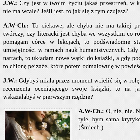
J.W.:
Czy jest w twoim życiu jakaś przestrzeń, w któ
nie ma wcale? Jeśli jest, to jak się z tym czujesz?
A.W-Ch.:
To ciekawe, ale chyba nie ma takiej prz
twórczy, czy literacki jest chyba we wszystkim co r
pomagam córce w lekcjach, to podświadomie st
umiejętności w ramach nauk humanistycznych. Gdy 
nartach, to układam nowe wątki do książki, a gdy po
to chłonę pejzaże, które potem odmalowuję w powieś
J.W.:
Gdybyś miała przez moment wcielić się w rolę
recenzenta oceniającego swoje książki, to na 
wskazałabyś w pierwszym rzędzie?
A.W-Ch.:
O, nie, nie. 
tyle, bym sama krytyk
(Śmiech.)