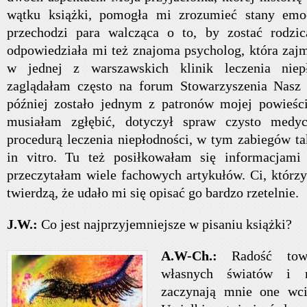
wątku książki, pomogła mi zrozumieć stany emoc
przechodzi para walcząca o to, by zostać rodzi
odpowiedziała mi też znajoma psycholog, która zajm
w jednej z warszawskich klinik leczenia niep
zaglądałam często na forum Stowarzyszenia Nasz B
później zostało jednym z patronów mojej powieści
musiałam zgłębić, dotyczył spraw czysto medy
procedurą leczenia niepłodności, w tym zabiegów ta
in vitro. Tu też posiłkowałam się informacjami 
przeczytałam wiele fachowych artykułów. Ci, którzy
twierdzą, że udało mi się opisać go bardzo rzetelnie.
J.W.:
Co jest najprzyjemniejsze w pisaniu książki?
A.W-Ch.:
Radość tow
własnych światów i
zaczynają mnie one wci