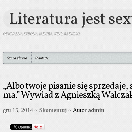
Literatura jest se
OFICJALNA STRONA JAKUBA WINIARSKIEGO
Strona główna
O autorze
„Albo twoje pisanie się sprzedaje, a
ma.” Wywiad z Agnieszką Walcza
gru 15, 2014
~
Skomentuj
~ Autor
admin