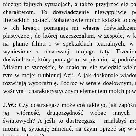
niezbyt fajnych sytuacjach, a także przyjrzeć się 
charakterom. To doświadczenie niewątpliwie 
literackich postaci. Bohaterowie moich książek to cz
w ich kreacji pomagają mi własne doświadczen
plastycznej, do której uczęszczałam, w zespole, w
na planie filmu i w spektaklach teatralnych, w
wyniesione z obserwacji mojego taty. Trzec
doświadczeń, który pomaga mi w pisaniu, są podróże
Miałam to szczęście, że udało mi się zwiedzić wiel
tym w mojej ulubionej Azji. A jak doskonale wiado
rozwijają wyobraźnię. Podróż w sensie dosłownym, 
ważnym i charakterystycznym elementem moich powi
J.W.:
Czy dostrzegasz może coś takiego, jak zapóźni
jej wtórność, drugorzędność wobec innych ku
światowych? A jeśli to dostrzegasz – miałabyś mo
można tę sytuację zmienić, na czym oprzeć się w 