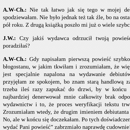
A.W-Ch.:
Nie tak łatwo jak się tego w mojej de
spodziewałam. Nie było jednak też tak źle, bo na ost
pół roku. Z drugą książką poszło mi już o wiele szybc
J.W.:
Czy jakiś wydawca odrzucił twoją powieś
poradziłaś?
A.W-Ch.:
Gdy napisałam pierwszą powieść szybk
błogostanu, w jakim tkwiłam i zrozumiałam, że wi
jest specjalnie napalona na wydawanie debiut
przyjęłam ze spokojem, bo znam starą handlową za
trzeba ileś razy zapukać do drzwi, by w końcu 
najbardziej denerwował mnie całkowity brak odpo
wydawnictw i to, że proces weryfikacji tekstu tr
Zrozumiałam wtedy, że drugim imieniem debiutanta 
No, ale w końcu się doczekałam. Po tych doświadcze
wydać Pani powieść” zabrzmiało naprawdę cudownie