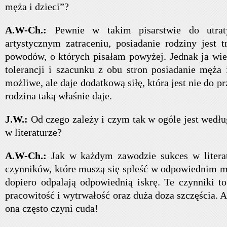
męża i dzieci”?
A.W-Ch.:
Pewnie w takim pisarstwie do utra
artystycznym zatraceniu, posiadanie rodziny jest 
powodów, o których pisałam powyżej. Jednak ja wier
tolerancji i szacunku z obu stron posiadanie męża i
możliwe, ale daje dodatkową siłę, która jest nie do 
rodzina taką właśnie daje.
J.W.:
Od czego zależy i czym tak w ogóle jest według
w literaturze?
A.W-Ch.:
Jak w każdym zawodzie sukces w literat
czynników, które muszą się spleść w odpowiednim mi
dopiero odpalają odpowiednią iskrę. Te czynniki to
pracowitość i wytrwałość oraz duża doza szczęścia. A,
ona często czyni cuda!