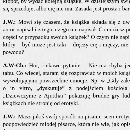
kłopot, by wydać kolejną książkę. W dzisiejszym świe
się sprzedaje, albo cię nie ma. Zasada jest prosta i ba
J.W.:
Mówi się czasem, że książka składa się z dwó
autor napisał i z tego, czego nie napisał. Co możesz p
części w przypadku swoich książek? O czym nie napi
który – być może jest taki – dręczy cię i męczy, nie
powodu?
A.W-Ch.:
Hm, ciekawe pytanie… Nie ma chyba je
tabu. Co więcej, staram się rozprawiać w moich ksi
wywołującymi powszechne emocje. Np. w „Gdy zakw
o in vitro, „dyskutuję” z podejściem kościoł
„Dziewczynie z Ajutthai” pokazuję brudne gry lud
książkach nie stronię od erotyki.
J.W.:
Masz jakiś swój sposób na pisanie scen erot
podpowiedzieć młodej pisarce, która nie wie, jak opi