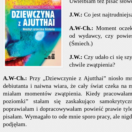
Uwielbiam też pisać sło
J.W.:
Co jest najtrudniejs
A.W-Ch.:
Moment oczek
od wydawcy, czy powieś
(Śmiech.)
J.W.:
Czy udało ci się sz
chwile zwątpienia?
A.W-Ch.:
Przy „Dziewczynie z Ajutthai” niosło mn
debiutanta i naiwna wiara, że cały świat czeka na 
miałam momentów zwątpienia. Kiedy pracowała
poziomki” stałam się zaskakująco samokrytycz
poprawiałam i dopracowywałam powieść prawie tyle
pisałam. Wymagało to ode mnie sporo pracy, ale nigd
podjęłam.