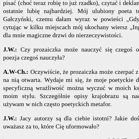
pisać (choć teraz robię to już rzadko), czytać i dek
ostatnie lubię najbardziej. Mój ulubiony poeta t
Gałczyński, czemu dałam wyraz w powieści „Gdy
cytując w kilku miejscach mój ukochany wiersz „Ing
dla mnie magiczne drzwi do nierzeczywistości.
J.W.:
Czy prozaiczka może nauczyć się czegoś o
poezja czegoś nauczyła?
A.W-Ch.:
Oczywiście, że prozaiczka może czerpać z p
na nią otwarta. Wydaje mi się, że moje poetyckie 
specyficzną wrażliwość można wyczuć w moich ks
moim stylu. Szczególnie opisy krajobrazu są n
używam w nich często poetyckich metafor.
J.W.:
Jacy autorzy są dla ciebie istotni? Jakie do
uważasz za to, które Cię uformowało?