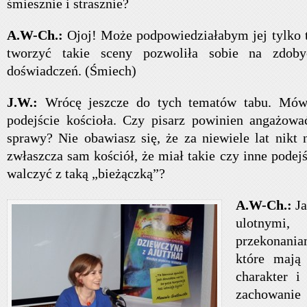
śmiesznie i strasznie?
A.W-Ch.:
Ojoj! Może podpowiedziałabym jej tylko t
tworzyć takie sceny pozwoliła sobie na zdoby
doświadczeń. (Śmiech)
J.W.:
Wrócę jeszcze do tych tematów tabu. Mówi
podejście kościoła. Czy pisarz powinien angażowa
sprawy? Nie obawiasz się, że za niewiele lat nikt 
zwłaszcza sam kościół, że miał takie czy inne podejś
walczyć z taką „bieżączką”?
A.W-Ch.:
Ja
ulotnymi
przekonani
które mają 
charakter 
zachowanie 