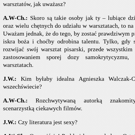
warsztatów, jak uważasz?
A.W-Ch.:
Skoro są takie osoby jak ty – lubiące dz
oraz wielu chętnych do udziału w warsztatach, to n
Uważam jednak, że do tego, by zostać prawdziwym pi
iskra boża i choćby odrobina talentu. Tylko, gdy 
rozwijać swój warsztat pisarski, przede wszystkim
zastosowaniem sporej dozy samokrytycyzmu
warsztatach.
J.W.:
Kim byłaby idealna Agnieszka Walczak-C
wszechświecie?
A.W-Ch.:
Rozchwytywaną autorką znakomit
scenarzystką ciekawych filmów.
J.W.:
Czy literatura jest sexy?