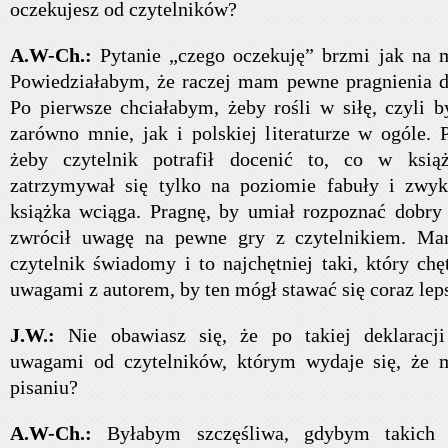
oczekujesz od czytelników?
A.W-Ch.:
Pytanie „czego oczekuję” brzmi jak na m
Powiedziałabym, że raczej mam pewne pragnienia d
Po pierwsze chciałabym, żeby rośli w siłę, czyli b
zarówno mnie, jak i polskiej literaturze w ogóle. 
żeby czytelnik potrafił docenić to, co w ksią
zatrzymywał się tylko na poziomie fabuły i zwykł
książka wciąga. Pragnę, by umiał rozpoznać dobry s
zwrócił uwagę na pewne gry z czytelnikiem. Ma
czytelnik świadomy i to najchętniej taki, który chę
uwagami z autorem, by ten mógł stawać się coraz lep
J.W.:
Nie obawiasz się, że po takiej deklaracji
uwagami od czytelników, którym wydaje się, że
pisaniu?
A.W-Ch.:
Byłabym szczęśliwa, gdybym takich