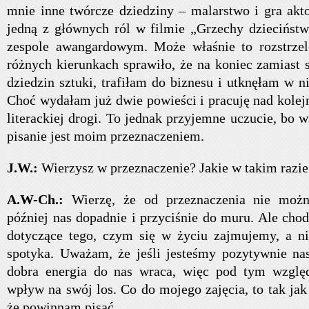
mnie inne twórcze dziedziny – malarstwo i gra akt
jedną z głównych ról w filmie „Grzechy dziecińst
zespole awangardowym. Może właśnie to rozstrzel
różnych kierunkach sprawiło, że na koniec zamiast s
dziedzin sztuki, trafiłam do biznesu i utknęłam w n
Choć wydałam już dwie powieści i pracuję nad kolej
literackiej drogi. To jednak przyjemne uczucie, bo 
pisanie jest moim przeznaczeniem.
J.W.:
Wierzysz w przeznaczenie? Jakie w takim razie 
A.W-Ch.:
Wierzę, że od przeznaczenia nie możn
później nas dopadnie i przyciśnie do muru. Ale cho
dotyczące tego, czym się w życiu zajmujemy, a ni
spotyka. Uważam, że jeśli jesteśmy pozytywnie nas
dobra energia do nas wraca, więc pod tym wzg
wpływ na swój los. Co do mojego zajęcia, to tak ja
że powinnam pisać.