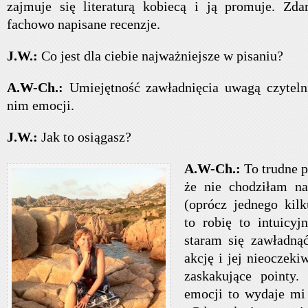
zajmuje się literaturą kobiecą i ją promuje. Zda
fachowo napisane recenzje.
J.W.:
Co jest dla ciebie najważniejsze w pisaniu?
A.W-Ch.:
Umiejętność zawładnięcia uwagą czytel
nim emocji.
J.W.:
Jak to osiągasz?
A.W-Ch.:
To trudne p
że nie chodziłam na
(oprócz jednego kil
to robię to intuicyj
staram się zawładną
akcję i jej nieoczeki
zaskakujące pointy
emocji to wydaje mi 