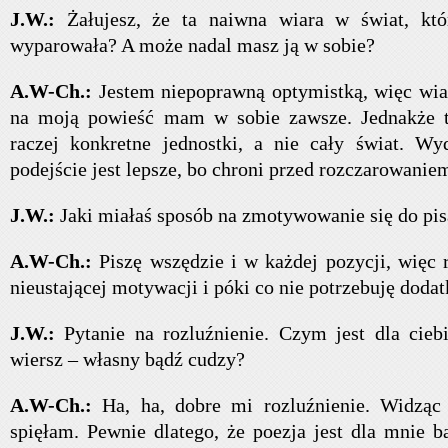
J.W.:
Żałujesz, że ta naiwna wiara w świat, któ
wyparowała? A może nadal masz ją w sobie?
A.W-Ch.:
Jestem niepoprawną optymistką, więc wiar
na moją powieść mam w sobie zawsze. Jednakże t
raczej konkretne jednostki, a nie cały świat. Wy
podejście jest lepsze, bo chroni przed rozczarowanie
J.W.:
Jaki miałaś sposób na zmotywowanie się do pis
A.W-Ch.:
Piszę wszędzie i w każdej pozycji, więc 
nieustającej motywacji i póki co nie potrzebuję doda
J.W.:
Pytanie na rozluźnienie. Czym jest dla cieb
wiersz – własny bądź cudzy?
A.W-Ch.:
Ha, ha, dobre mi rozluźnienie. Widząc 
spięłam. Pewnie dlatego, że poezja jest dla mnie b