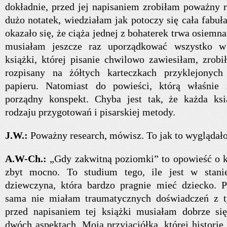
dokładnie, przed jej napisaniem zrobiłam poważny r
dużo notatek, wiedziałam jak potoczy się cała fabuł
okazało się, że ciąża jednej z bohaterek trwa osiem
musiałam jeszcze raz uporządkować wszystko w 
książki, której pisanie chwilowo zawiesiłam, zrob
rozpisany na żółtych karteczkach przyklejonych
papieru. Natomiast do powieści, którą właśnie
porządny konspekt. Chyba jest tak, że każda k
rodzaju przygotowań i pisarskiej metody.
J.W.:
Poważny research, mówisz. To jak to wyglądał
A.W-Ch.:
„Gdy zakwitną poziomki” to opowieść o ko
zbyt mocno. To studium tego, ile jest w stani
dziewczyna, która bardzo pragnie mieć dziecko. P
sama nie miałam traumatycznych doświadczeń z 
przed napisaniem tej książki musiałam dobrze si
dwóch aspektach. Moja przyjaciółka, której histor