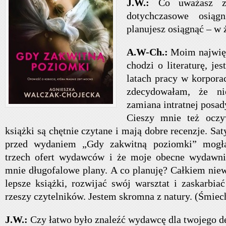
J.W.:
Co uważasz z
dotychczasowe osiąg
planujesz osiągnąć – w ż
A.W-Ch.:
Moim najwięk
chodzi o literaturę, je
latach pracy w korporac
zdecydowałam, że ni
zamiana intratnej posady
Cieszy mnie też oczy
książki są chętnie czytane i mają dobre recenzje. Sat
przed wydaniem „Gdy zakwitną poziomki” mogł
trzech ofert wydawców i że moje obecne wydawn
mnie długofalowe plany. A co planuję? Całkiem niew
lepsze książki, rozwijać swój warsztat i zaskarbia
rzeszy czytelników. Jestem skromna z natury. (Śmiec
J.W.:
Czy łatwo było znaleźć wydawcę dla twojego d