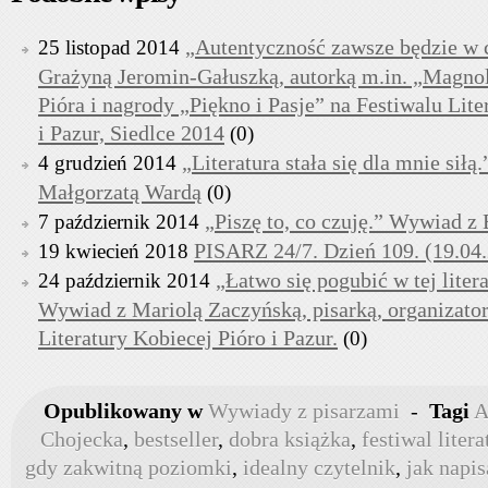
„Autentyczność zawsze będzie w 
25 listopad 2014
Grażyną Jeromin-Gałuszką, autorką m.in. „Magnoli
Pióra i nagrody „Piękno i Pasje” na Festiwalu Lite
i Pazur, Siedlce 2014
(0)
„Literatura stała się dla mnie sił
4 grudzień 2014
Małgorzatą Wardą
(0)
„Piszę to, co czuję.” Wywiad 
7 październik 2014
PISARZ 24/7. Dzień 109. (19.04
19 kwiecień 2018
„Łatwo się pogubić w tej liter
24 październik 2014
Wywiad z Mariolą Zaczyńską, pisarką, organizato
Literatury Kobiecej Pióro i Pazur.
(0)
Opublikowany w
Wywiady z pisarzami
-
Tagi
A
Chojecka
,
bestseller
,
dobra książka
,
festiwal liter
gdy zakwitną poziomki
,
idealny czytelnik
,
jak napis