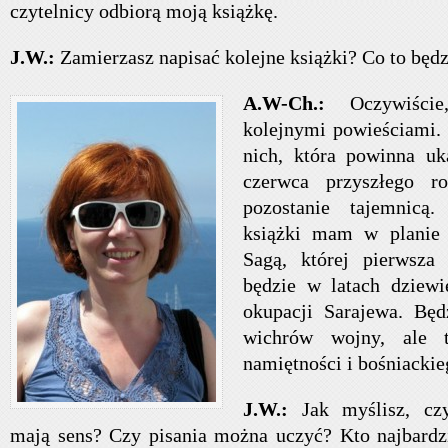
czytelnicy odbiorą moją książkę.
J.W.:
Zamierzasz napisać kolejne książki? Co to będz
A.W-Ch.:
Oczywiści
kolejnymi powieściami.
nich, która powinna uk
czerwca przyszłego r
pozostanie tajemnicą
książki mam w planie 
Sagą, której pierwsza
będzie w latach dziewi
okupacji Sarajewa. Będ
wichrów wojny, ale t
namiętności i bośniackie
J.W.:
Jak myślisz, czy
mają sens? Czy pisania można uczyć? Kto najbardz