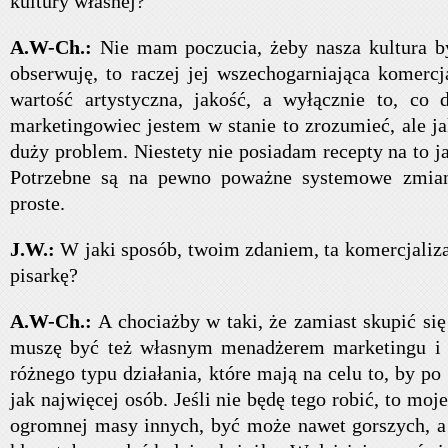
kultury własnej?
A.W-Ch.:
Nie mam poczucia, żeby nasza kultura b
obserwuję, to raczej jej wszechogarniająca komercja
wartość artystyczna, jakość, a wyłącznie to, co 
marketingowiec jestem w stanie to zrozumieć, ale 
duży problem. Niestety nie posiadam recepty na to ja
Potrzebne są na pewno poważne systemowe zmian
proste.
J.W.:
W jaki sposób, twoim zdaniem, ta komercjaliza
pisarkę?
A.W-Ch.:
A chociażby w taki, że zamiast skupić się
muszę być też własnym menadżerem marketingu i
różnego typu działania, które mają na celu to, by po
jak najwięcej osób. Jeśli nie będę tego robić, to mo
ogromnej masy innych, być może nawet gorszych, a