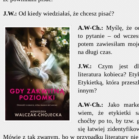
J.W.:
Od kiedy wiedziałaś, że chcesz pisać?
A.W-Ch.:
Myślę, że o
to pytanie – od wczes
potem zawiesiłam moje
na długi czas.
J.W.:
Czym jest dla 
literatura kobieca? Et
Etykietką, która przes
innym?
A.W-Ch.:
Jako mark
wiem, że etykietki s
choćby po to, by tzw.
się łatwiej zidentyfik
Mówię z tak zwanym, bo w przypadku literatury nie 