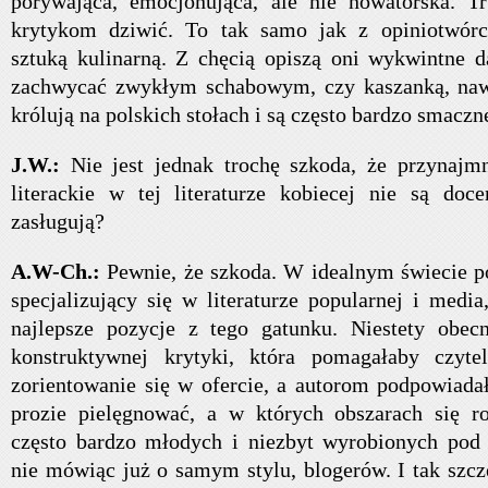
porywająca, emocjonująca, ale nie nowatorska. T
krytykom dziwić. To tak samo jak z opiniotwór
sztuką kulinarną. Z chęcią opiszą oni wykwintne da
zachwycać zwykłym schabowym, czy kaszanką, nawet
królują na polskich stołach i są często bardzo smaczn
J.W.:
Nie jest jednak trochę szkoda, że przynajmn
literackie w tej literaturze kobiecej nie są doc
zasługują?
A.W-Ch.:
Pewnie, że szkoda. W idealnym świecie po
specjalizujący się w literaturze popularnej i medi
najlepsze pozycje z tego gatunku. Niestety obecn
konstruktywnej krytyki, która pomagałaby czyte
zorientowanie się w ofercie, a autorom podpowiada
prozie pielęgnować, a w których obszarach się r
często bardzo młodych i niezbyt wyrobionych pod 
nie mówiąc już o samym stylu, blogerów. I tak szcz