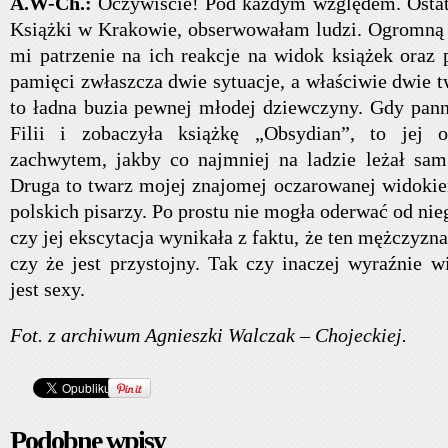
A.W-Ch.:
Oczywiście! Pod każdym względem. Ostat
Książki w Krakowie, obserwowałam ludzi. Ogromną 
mi patrzenie na ich reakcje na widok książek oraz 
pamięci zwłaszcza dwie sytuacje, a właściwie dwie t
to ładna buzia pewnej młodej dziewczyny. Gdy panna
Filii i zobaczyła książkę „Obsydian”, to jej 
zachwytem, jakby co najmniej na ladzie leżał sam
Druga to twarz mojej znajomej oczarowanej widoki
polskich pisarzy. Po prostu nie mogła oderwać od nie
czy jej ekscytacja wynikała z faktu, że ten mężczyzna
czy że jest przystojny. Tak czy inaczej wyraźnie wi
jest sexy.
Fot. z archiwum Agnieszki Walczak – Chojeckiej.
Podobne wpisy