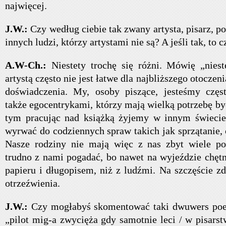
najwięcej.
J.W.:
Czy według ciebie tak zwany artysta, pisarz, p
innych ludzi, którzy artystami nie są? A jeśli tak, to 
A.W-Ch.:
Niestety trochę się różni. Mówię „nies
artystą często nie jest łatwe dla najbliższego otocze
doświadczenia. My, osoby piszące, jesteśmy częs
także egocentrykami, którzy mają wielką potrzebę by
tym pracując nad książką żyjemy w innym świecie 
wyrwać do codziennych spraw takich jak sprzątanie,
Nasze rodziny nie mają więc z nas zbyt wiele p
trudno z nami pogadać, bo nawet na wyjeździe chętn
papieru i długopisem, niż z ludźmi. Na szczęście z
otrzeźwienia.
J.W.:
Czy mogłabyś skomentować taki dwuwers poet
„pilot mig-a zwycięża gdy samotnie leci / w pisars