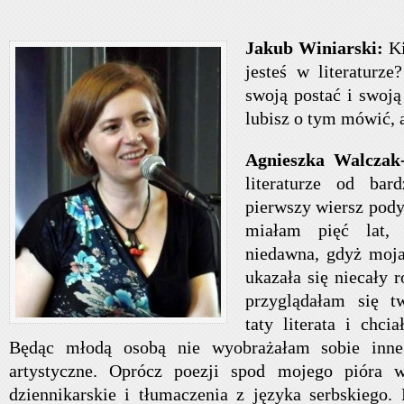
Jakub Winiarski:
K
jesteś w literaturze
swoją postać i swoją 
lubisz o tym mówić, a
Agnieszka Walczak
literaturze od ba
pierwszy wiersz pod
miałam pięć lat,
niedawna, gdyż moja
ukazała się niecały 
przyglądałam się t
taty literata i chci
Będąc młodą osobą nie wyobrażałam sobie inneg
artystyczne. Oprócz poezji spod mojego pióra w
dziennikarskie i tłumaczenia z języka serbskiego.