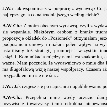
J.W.:
Jak wspominasz współpracę z wydawcą? Co jes
najlepszego, a co najtrudniejszego według ciebie?
A.W-Ch.:
Z moim obecnym wydawcą, czyli z wydawn
się wspaniale. Niektórym osobom z branży trudn
propozycje okładek do „Poziomek” otrzymałam jesz
podpisaniem umowy i miałam pełen wpływ na wyb
ustaliliśmy też strategię promocji i wszystkie in
książki. Komunikacja między nami jest znakomita, c
ważne. Mam poczucie, że wydawnictwo o mnie dba i
ma długofalową wizję naszej współpracy. Czasem aż 
przypadkiem mi się nie śni…
J.W.:
Jak czujesz się po napisaniu i opublikowaniu p
A.W-Ch.:
Przepełnia mnie wtedy uczucie dumy 
oczywiście towarzyszy temu odrobina niepewnoś