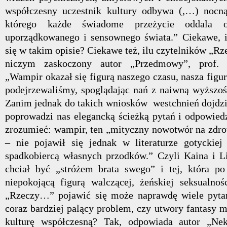
współczesny uczestnik kultury odbywa (,…) noc
którego każde świadome przeżycie oddala o
uporządkowanego i sensownego świata.” Ciekawe, i
się w takim opisie? Ciekawe też, ilu czytelników „R
niczym zaskoczony autor „Przedmowy”, prof. K
„Wampir okazał się figurą naszego czasu, nasza figur
podejrzewaliśmy, spoglądając nań z naiwną wyższoś
Zanim jednak do takich wniosków westchnień dojdz
poprowadzi nas elegancką ścieżką pytań i odpowied
zrozumieć: wampir, ten „mityczny nowotwór na zdrow
– nie pojawił się jednak w literaturze gotyckiej
spadkobiercą własnych przodków.” Czyli Kaina i Lil
chciał być „stróżem brata swego” i tej, która po
niepokojącą figurą walczącej, żeńskiej seksualnoś
„Rzeczy…” pojawić się może naprawdę wiele pytań
coraz bardziej palący problem, czy utwory fantasy
kulturę współczesną? Tak, odpowiada autor „Nekro