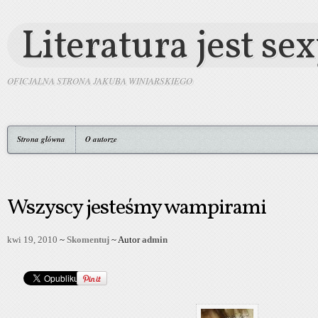
Literatura jest se
OFICJALNA STRONA JAKUBA WINIARSKIEGO
Strona główna
O autorze
Wszyscy jesteśmy wampirami
kwi 19, 2010
~
Skomentuj
~ Autor
admin