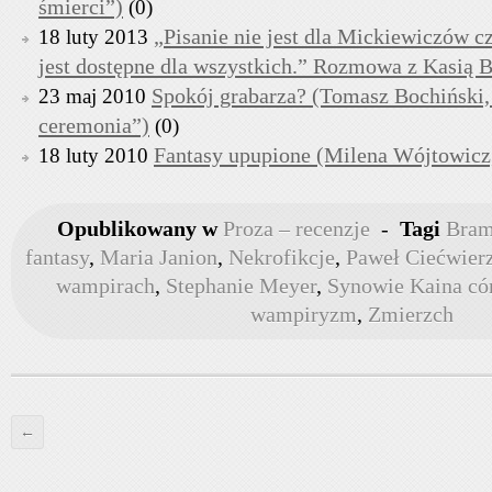
śmierci”)
(0)
„Pisanie nie jest dla Mickiewiczów c
18 luty 2013
jest dostępne dla wszystkich.” Rozmowa z Kasią B
Spokój grabarza? (Tomasz Bochiński
23 maj 2010
ceremonia”)
(0)
Fantasy upupione (Milena Wójtowicz
18 luty 2010
Opublikowany w
Proza – recenzje
-
Tagi
Bram
fantasy
,
Maria Janion
,
Nekrofikcje
,
Paweł Ciećwier
wampirach
,
Stephanie Meyer
,
Synowie Kaina cór
wampiryzm
,
Zmierzch
←