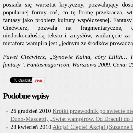
posiada się warsztat krytyczny, pozwalający dos
popularnej formy coś, co tę formę przekracza, w
fantasy jako probierz kultury współczesnej. Fantas
Ciećwierz, pozwala na fragmentaryczne, o
niedoskonałością tekstu i zmysłów, wniknięcie za
metafora wampira jest „jednym ze środków prowadząc
Paweł Ciećwierz, „Synowie Kaina, córy Lilith…
fantasy”. Fantasmagoricon, Warszawa 2009. Cena: 25
Podobne wpisy
Krótki przewodnik po świecie n
26 grudzień 2010
Dunn-Mascetti, „Świat wampirów. Od Draculi do
Akcja! Cięcie! Akcja! (Suzanne C
28 kwiecień 2010