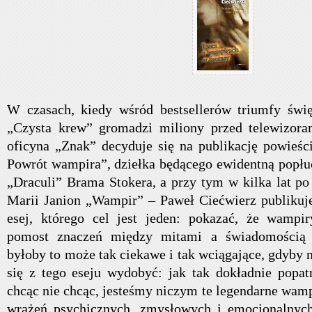
W czasach, kiedy wśród bestsellerów triumfy świę
„Czysta krew” gromadzi miliony przed telewizora
oficyna „Znak” decyduje się na publikację powieśc
Powrót wampira”, dziełka będącego ewidentną popł
„Draculi” Brama Stokera, a przy tym w kilka lat p
Marii Janion „Wampir” – Paweł Ciećwierz publikuj
esej, którego cel jest jeden: pokazać, że wampir
pomost znaczeń między mitami a świadomością
byłoby to może tak ciekawe i tak wciągające, gdyby 
się z tego eseju wydobyć: jak tak dokładnie popatr
chcąc nie chcąc, jesteśmy niczym te legendarne wam
wrażeń psychicznych, zmysłowych i emocjonalnych