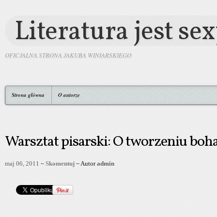
Literatura jest se
OFICJALNA STRONA JAKUBA WINIARSKIEGO
Strona główna
O autorze
Warsztat pisarski: O tworzeniu boh
maj 06, 2011
~
Skomentuj
~ Autor
admin