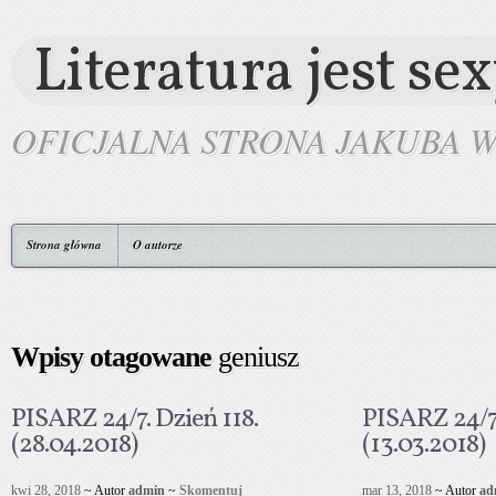
Literatura jest se
OFICJALNA STRONA JAKUBA 
Strona główna
O autorze
Wpisy otagowane
geniusz
PISARZ 24/7. Dzień 118.
PISARZ 24/7.
(28.04.2018)
(13.03.2018)
kwi 28, 2018
~ Autor
admin
~
Skomentuj
mar 13, 2018
~ Autor
ad