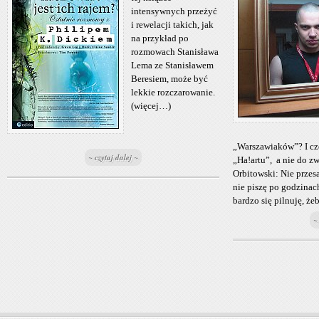
intensywnych przeżyć
i rewelacji takich, jak
na przykład po
rozmowach Stanisława
Lema ze Stanisławem
Beresiem, może być
lekkie rozczarowanie.
(więcej…)
„Warszawiaków”? I cze
~ czytaj dalej ~
„Ha!artu”, a nie do z
Orbitowski: Nie prze
nie piszę po godzinach
bardzo się pilnuję, żeb
~