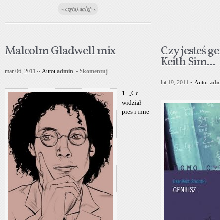
~ czytaj dalej ~
Malcolm Gladwell mix
Czy jesteś 
Keith Sim...
mar 06, 2011
~ Autor
admin
~
Skomentuj
lut 19, 2011
~ Autor
adm
1. „Co
widział
pies i inne