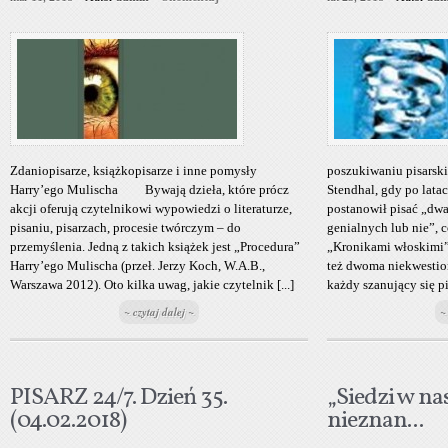
Zdaniopisarze, książkopisarze i inne pomysły
poszukiwaniu pisars
Harry’ego Mulischa Bywają dzieła, które prócz
Stendhal, gdy po lata
akcji oferują czytelnikowi wypowiedzi o literaturze,
postanowił pisać „dwad
pisaniu, pisarzach, procesie twórczym – do
genialnych lub nie”, 
przemyślenia. Jedną z takich książek jest „Procedura”
„Kronikami włoskimi” 
Harry’ego Mulischa (przeł. Jerzy Koch, W.A.B.,
też dwoma niekwestio
Warszawa 2012). Oto kilka uwag, jakie czytelnik [...]
każdy szanujący się pi
~ czytaj dalej ~
~
PISARZ 24/7. Dzień 35.
„Siedzi w na
(04.02.2018)
nieznan...