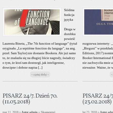
Siódma
funkcja
języka
Druga w
dorobku
powieść
Laurenta Bineta, „The 7th function of language” (tytuł
rozgrzewa internety: „
oryginału „La septième fonction du langage”, na ang.
„Bieguni” w przekładzi
przeł. Sam Taylor) nie dostanie Bookera. Ale już samo
Editions, 2017) nomi
to, że znalazła się na długiej liście nagrody, świadczy
Booker International 
o tym, że ktoś tam dostrzegł, jak inteligentne,
nie zachwyciła mnie al
dowcipne i dobrze napisa [...]
nieważne. Ważne, że w 
~ czytaj dalej ~
~
PISARZ 24/7. Dzień 70.
PISARZ 24/7.
(11.03.2018)
(23.02.2018)
mar 11, 2018
~ Autor
admin
~
Skomentuj
lut 23, 2018
~ Autor
adm