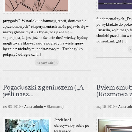
fundamentalnych „Doc
przygody”. W natłoku informacji, teorii, doniesień o
po wykładzie do poko
„przełomowych” eksperymentach może pojawić się w
Russella, wybitnego f
naszej głowie myśl – i bywa, że zjawia się –
chodzić przed nim w te 
sugerująca, że jest już na świecie dość wiedzy, byśmy
powiedział: „M [...]
mogli zweryfikować swoje poglądy na wiele spraw,
łącznie z niektórymi podstawowymi. Trzeba tylko
~
połączyć odległe cz [...]
~ czytaj dalej ~
Pogaduszki z geniuszem („A
Byłem smu
jeśli nasz...
(Rozmowa z 
cze 03, 2010
~ Autor
admin
~
Skomentuj
maj 16, 2010
~ Autor
ad
Jeżeli ktoś
obiecywałby sobie po
tej książce