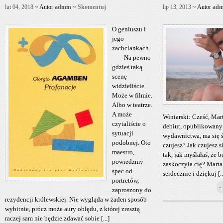
lut 04, 2018
~ Autor
admin
~
Skomentuj
lip 13, 2013
~ Autor
adm
O geniuszu i
jego
zachciankach
Na pewno
gdzieś taką
scenę
widzieliście.
Może w filmie.
Albo w teatrze.
A może
Winiarski: Cześć, Mart
czytaliście o
debiut, opublikowany 
sytuacji
wydawnictwa, ma się ś
podobnej. Oto
czujesz? Jak czujesz s
maestro,
tak, jak myślałaś, że 
powiedzmy
zaskoczyła cię? Marta
spec od
serdecznie i dziękuj [..
portretów,
~
zaproszony do
rezydencji królewskiej. Nie wygląda w żaden sposób
wybitnie, prócz może aury obłędu, z której zresztą
raczej sam nie będzie zdawać sobie [...]