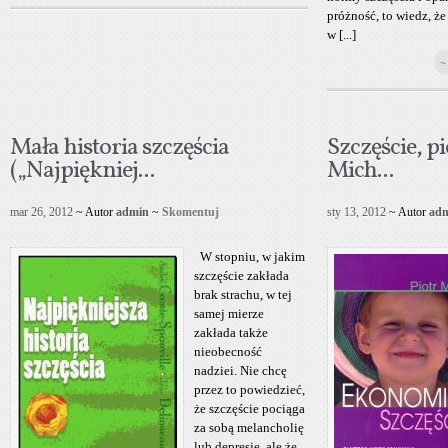
próżność, to wiedz, że
w [...]
~
Mała historia szczęścia
Szczęście, pi
(„Najpiękniej...
Mich...
mar 26, 2012
~ Autor
admin
~
Skomentuj
sty 13, 2012
~ Autor
ad
W stopniu, w jakim
szczęście zakłada
brak strachu, w tej
samej mierze
zakłada także
nieobecność
nadziei. Nie chcę
przez to powiedzieć,
że szczęście pociąga
za sobą melancholię
lub depresję, ale że