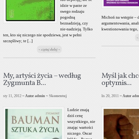
idzie w parze ze
swego rodzaju
pogodną
Michoń na wstępie – d
beznadzieją, czy
argumentowania, anal
nie-nadzieją. Tylko
kwestionowania tego, [
ten, kto się niczego nie spodziewa, jest w pełni
~
szczęśliwy; te [...]
~ czytaj dalej ~
My, artyści życia – według
Myśl jak chce
Zygmunta B...
optymis...
sty 11, 2012
~ Autor
admin
~
Skomentuj
lis 20, 2011
~ Autor
adm
Ludzie znają
dziś cenę
wszystkiego, nie
znając wartości
niczego. Oscar