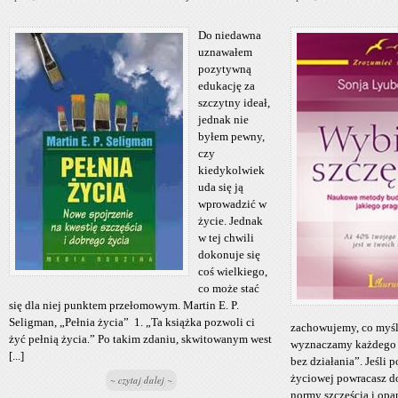
Do niedawna
uznawałem
pozytywną
edukację za
szczytny ideał,
jednak nie
byłem pewny,
czy
kiedykolwiek
uda się ją
wprowadzić w
życie. Jednak
w tej chwili
dokonuje się
coś wielkiego,
co może stać
się dla niej punktem przełomowym. Martin E. P.
Seligman, „Pełnia życia” 1. „Ta książka pozwoli ci
zachowujemy, co myśli
żyć pełnią życia.” Po takim zdaniu, skwitowanym west
wyznaczamy każdego d
[...]
bez działania”. Jeśli 
życiowej powracasz d
~ czytaj dalej ~
normy szczęścia i opa