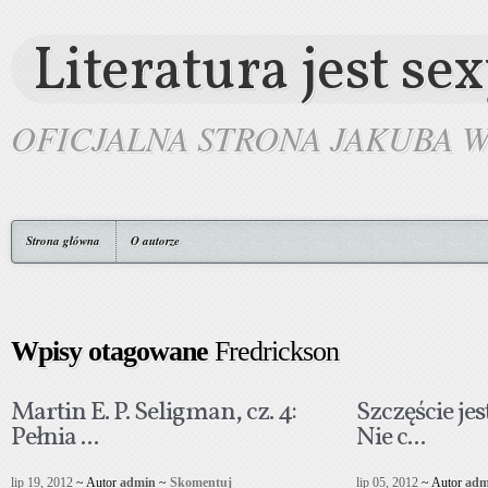
Literatura jest se
OFICJALNA STRONA JAKUBA 
Strona główna
O autorze
Wpisy otagowane
Fredrickson
Martin E. P. Seligman, cz. 4:
Szczęście je
Pełnia ...
Nie c...
lip 19, 2012
~ Autor
admin
~
Skomentuj
lip 05, 2012
~ Autor
adm