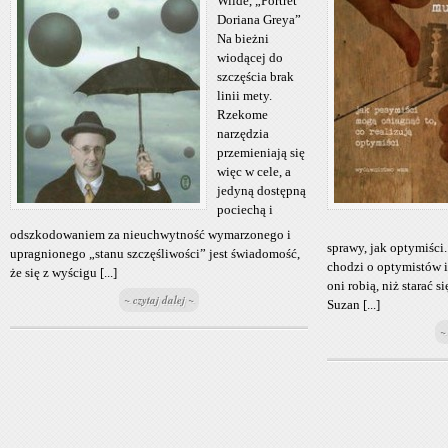
Wilde, „Portret
Doriana Greya”
Na bieżni
wiodącej do
szczęścia brak
linii mety.
Rzekome
narzędzia
przemieniają się
więc w cele, a
jedyną dostępną
pociechą i
odszkodowaniem za nieuchwytność wymarzonego i
sprawy, jak optymiści.
upragnionego „stanu szczęśliwości” jest świadomość,
chodzi o optymistów i 
że się z wyścigu [...]
oni robią, niż starać s
~ czytaj dalej ~
Suzan [...]
~