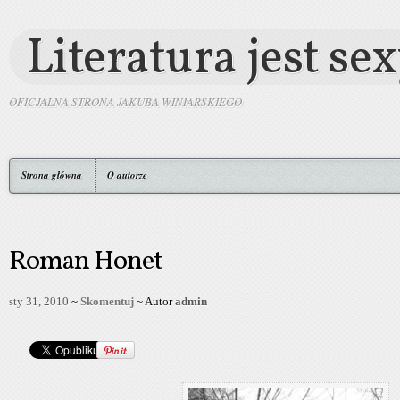
Literatura jest se
OFICJALNA STRONA JAKUBA WINIARSKIEGO
Strona główna
O autorze
Roman Honet
sty 31, 2010
~
Skomentuj
~ Autor
admin