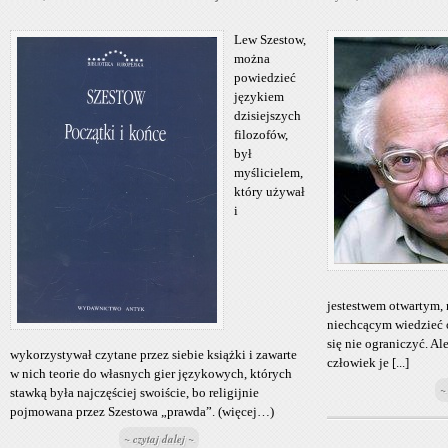
Lew Szestow,
można
powiedzieć
językiem
dzisiejszych
filozofów,
był
myślicielem,
który używał
i
jestestwem otwartym,
niechcącym wiedzieć o
się nie ograniczyć. Al
wykorzystywał czytane przez siebie książki i zawarte
człowiek je [...]
w nich teorie do własnych gier językowych, których
~
stawką była najczęściej swoiście, bo religijnie
pojmowana przez Szestowa „prawda”. (więcej…)
~ czytaj dalej ~