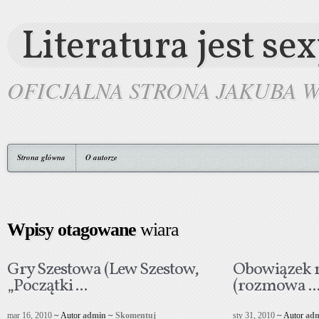
Literatura jest se
OFICJALNA STRONA JAKUBA 
Strona główna
O autorze
Wpisy otagowane
wiara
Gry Szestowa (Lew Szestow,
Obowiązek r
„Początki ...
(rozmowa ..
mar 16, 2010
~ Autor
admin
~
Skomentuj
sty 31, 2010
~ Autor
ad