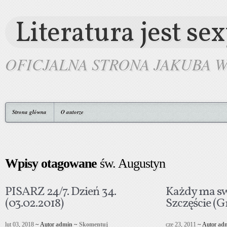
Literatura jest se
OFICJALNA STRONA JAKUBA 
Strona główna
O autorze
Wpisy otagowane
św. Augustyn
PISARZ 24/7. Dzień 34.
Każdy ma sw
(03.02.2018)
Szczęście (Gr
lut 03, 2018
~ Autor
admin
~
Skomentuj
cze 23, 2011
~ Autor
ad