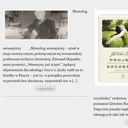
Monolog
wewnętrzny „Monolog wewnętrzny – pisał w
eseju teoretycznym, poświęconym tej nowatorskiej
podówczas technice literackiej, Édouard Dujardin,
autor powieści „Wawrzyny już ścięto”, będącej
objawieniem dla młodego Joyce’a, kiedy trafił na to
dziełko w Paryżu – jest to, w porządku poetyckim,
wypowiedź bez słuchacza, wypowiedź nie w [...]
~ czytaj dalej ~
czytelnika” niektórzy 
poznania Gretchen Rub
Zmęczeni pseudo-mądr
oferujących taki lub inn
~