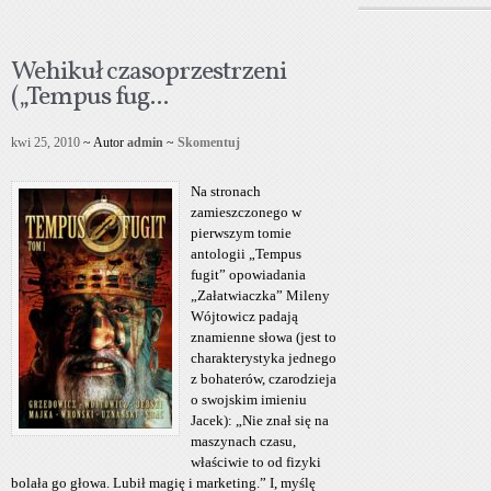
Wehikuł czasoprzestrzeni
(„Tempus fug...
kwi 25, 2010
~ Autor
admin
~
Skomentuj
Na stronach
zamieszczonego w
pierwszym tomie
antologii „Tempus
fugit” opowiadania
„Załatwiaczka” Mileny
Wójtowicz padają
znamienne słowa (jest to
charakterystyka jednego
z bohaterów, czarodzieja
o swojskim imieniu
Jacek): „Nie znał się na
maszynach czasu,
właściwie to od fizyki
bolała go głowa. Lubił magię i marketing.” I, myślę