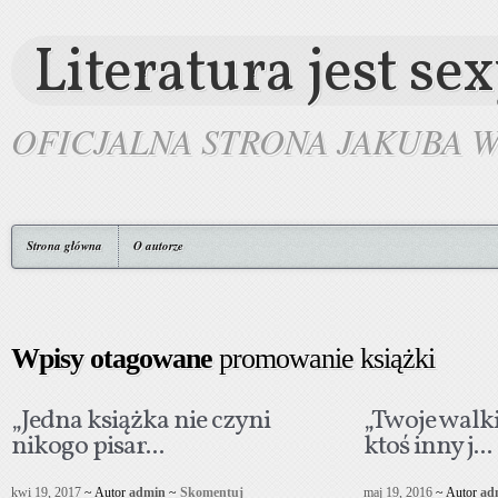
Literatura jest se
OFICJALNA STRONA JAKUBA 
Strona główna
O autorze
Wpisy otagowane
promowanie książki
„Jedna książka nie czyni
„Twoje walk
nikogo pisar...
ktoś inny j...
kwi 19, 2017
~ Autor
admin
~
Skomentuj
maj 19, 2016
~ Autor
ad