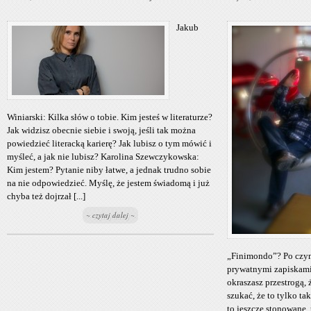
Jakub
Winiarski: Kilka słów o tobie. Kim jesteś w literaturze?
Jak widzisz obecnie siebie i swoją, jeśli tak można
powiedzieć literacką karierę? Jak lubisz o tym mówić i
myśleć, a jak nie lubisz? Karolina Szewczykowska:
Kim jestem? Pytanie niby łatwe, a jednak trudno sobie
na nie odpowiedzieć. Myślę, że jestem świadomą i już
chyba też dojrzał [...]
~ czytaj dalej ~
„Finimondo”? Po czym
prywatnymi zapiskami,
okraszasz przestrogą, 
szukać, że to tylko tak
to jeszcze stonowane, 