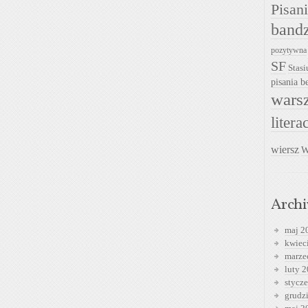
Pisan
band
pozytywna
SF
Stasi
pisania be
warsz
litera
wiersz
W
Arch
maj 2
kwiec
marze
luty 
stycz
grudz