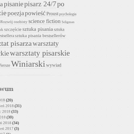
pisarz 24/7
pisanie
po
ia
zie
powieść
poezja
Proust
psychologia
science fiction
Rozwój osobisty
Seligman
sztuka pisania
szczęście
sztuka
uk
sztuka pisania bestsellerów
stsellera
tat pisarza
warsztaty
warsztaty pisarskie
ckie
Winiarski
wywiad
iersze
iwum
018
(20)
ień 2018
(31)
c 2018
(33)
2018
(30)
eń 2018
(34)
ień 2017
(3)