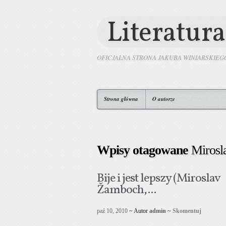
Literatura
OFICJALNA STRONA JAKUBA WINIARSKIEG
Strona główna
O autorze
Wpisy otagowane
Mirosl
Bije i jest lepszy (Miroslav
Žamboch,...
paź 10, 2010
~ Autor
admin
~
Skomentuj