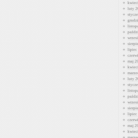
kwiec
luty 
stycz
grudz
listo
paźdz
wrzes
sierp
lipiec
czerw
maj 2
kwiec
marze
luty 
stycz
listo
paźdz
wrzes
sierp
lipiec
czerw
maj 2
kwiec
marze