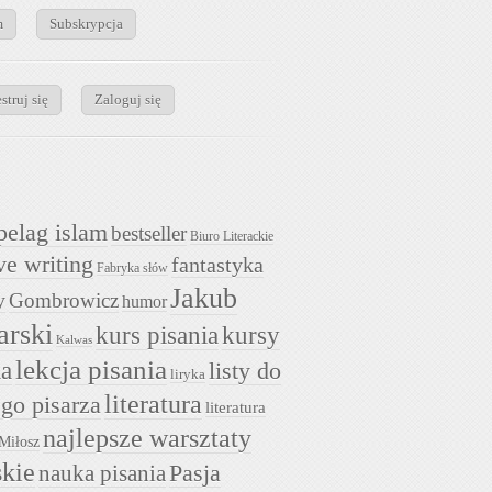
m
Subskrypcja
struj się
Zaloguj się
pelag islam
bestseller
Biuro Literackie
ve writing
fantastyka
Fabryka słów
Jakub
y
Gombrowicz
humor
arski
kurs pisania
kursy
Kalwas
lekcja pisania
ia
listy do
liryka
literatura
go pisarza
literatura
najlepsze warsztaty
Miłosz
skie
nauka pisania
Pasja