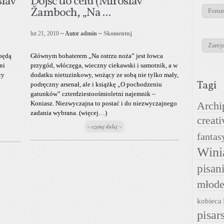
slav
Dojść do celu (Miroslav
Žamboch, „Na ...
Foru
lut 21, 2010
~ Autor
admin
~
Skomentuj
Zareje
będą
Głównym bohaterem „Na ostrzu noża” jest łowca
ni
przygód, włóczęga, wieczny ciekawski i samotnik, a w
cy
dodatku nietuzinkowy, wożący ze sobą nie tylko mały,
Tagi
podręczny arsenał, ale i książkę „O pochodzeniu
gatunków” czterdziestoośmioletni najemnik –
Koniasz. Niezwyczajna to postać i do niezwyczajnego
Archi
zadania wybrana. (więcej…)
creati
~ czytaj dalej ~
fantas
Wini
pisan
młode
kobieca
pisar