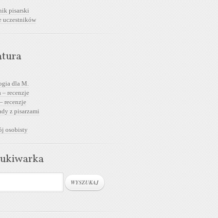
ik pisarski
e uczestników
atura
ogia dla M.
 – recenzje
– recenzje
dy z pisarzami
j osobisty
ukiwarka