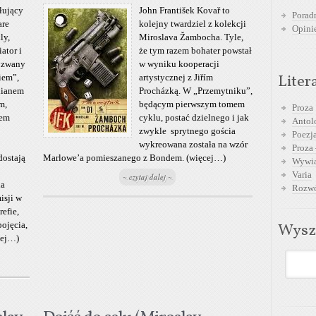
łujący
John František Kovař to
Poradn
are
kolejny twardziel z kolekcji
Opini
ly,
Miroslava Žambocha. Tyle,
ator i
że tym razem bohater powstał
 zwany
w wyniku kooperacji
Liter
iem”,
artystycznej z Jiřím
lianem
Procházką. W „Przemytniku”,
m,
będącym pierwszym tomem
Proza
rem
cyklu, postać dzielnego i jak
Antol
zwykle sprytnego gościa
Poezja
wykreowana została na wzór
Proza 
dostają
Marlowe’a pomieszanego z Bondem. (więcej…)
Wywia
Varia
~ czytaj dalej ~
ia
Rozwó
isji w
refie,
pojęcia,
Wysz
cej…)