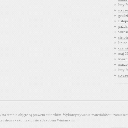
luty 
stycz
grudz
listo
paźdz
wrzes
sierp
lipiec
czerw
maj 2
kwiec
marze
luty 
stycz
y na stronie objęte są prawem autorskim. Wykorzystywanie materiałów tu zamieszc
tej strony - skontaktuj się z Jakubem Winiarskim.