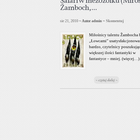
Safari w mezozoiku (Miro
Žamboch,...
sie 21, 2010
~ Autor
admin
~
Skomentuj
Miłośnicy talentu Žambocha 
„Łowcami” usatysfakcjonowa
bardzo, czytelnicy poszukują
większej ilości fantastyki w
fantastyce – mniej. (więcej…)
~ czytaj dalej ~