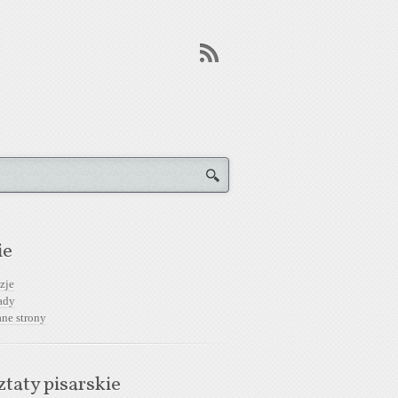
ie
zje
ady
ane strony
taty pisarskie