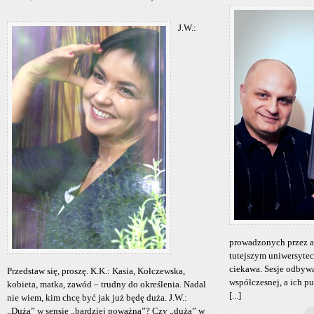
J.W.:
prowadzonych przez a
tutejszym uniwersytec
ciekawa. Sesje odbywał
Przedstaw się, proszę. K.K.: Kasia, Kołczewska,
współczesnej, a ich p
kobieta, matka, zawód – trudny do określenia. Nadal
[...]
nie wiem, kim chcę być jak już będę duża. J.W.:
„Duża” w sensie „bardziej poważna”? Czy „duża” w