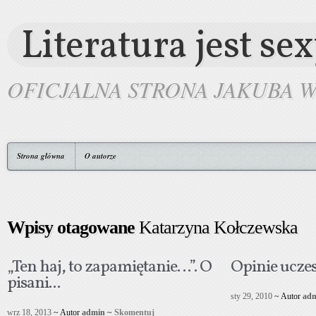
Literatura jest se
OFICJALNA STRONA JAKUBA 
Strona główna
O autorze
Wpisy otagowane
Katarzyna Kołczewska
„Ten haj, to zapamiętanie…”. O
Opinie ucze
pisani...
sty 29, 2010
~ Autor
ad
wrz 18, 2013
~ Autor
admin
~
Skomentuj