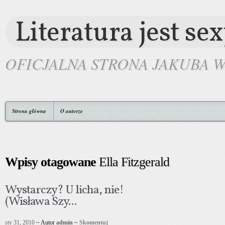
Literatura jest se
OFICJALNA STRONA JAKUBA 
Strona główna
O autorze
Wpisy otagowane
Ella Fitzgerald
Wystarczy? U licha, nie!
(Wisława Szy...
sty 31, 2010
~ Autor
admin
~
Skomentuj