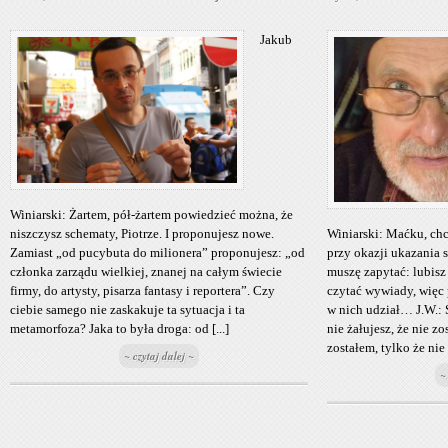
Jakub
Winiarski: Żartem, pół-żartem powiedzieć można, że
Winiarski: Maćku, chc
niszczysz schematy, Piotrze. I proponujesz nowe.
przy okazji ukazania s
Zamiast „od pucybuta do milionera” proponujesz: „od
muszę zapytać: lubisz
członka zarządu wielkiej, znanej na całym świecie
czytać wywiady, więc
firmy, do artysty, pisarza fantasy i reportera”. Czy
w nich udział… J.W.: 
ciebie samego nie zaskakuje ta sytuacja i ta
nie żałujesz, że nie z
metamorfoza? Jaka to była droga: od [...]
zostałem, tylko że nie p
~ czytaj dalej ~
~