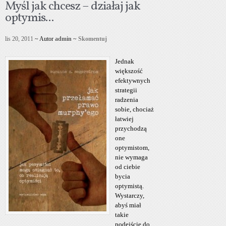
Myśl jak chcesz – działaj jak
optymis...
lis 20, 2011
~ Autor
admin
~
Skomentuj
Jednak
większość
efektywnych
strategii
radzenia
sobie, chociaż
łatwiej
przychodzą
one
optymistom,
nie wymaga
od ciebie
bycia
optymistą.
Wystarczy,
abyś miał
takie
podejście do