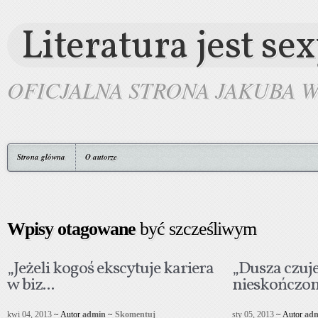
Literatura jest se
OFICJALNA STRONA JAKUBA 
Strona główna
O autorze
Wpisy otagowane
być szcześliwym
„Jeżeli kogoś ekscytuje kariera
„Dusza czuje
w biz...
nieskończono
kwi 04, 2013
~ Autor
admin
~
Skomentuj
sty 05, 2013
~ Autor
ad