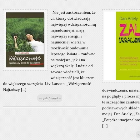
Nie jest zaskoczeniem, że
ci, którzy doświadczają
najwięcej wdzięczności, są
najradośniejsi, mają
najwięcej energii i
najmocniej wierzą w
możliwość budowania
lepszego świata – zarówno
na mniejszą, jak i na
większą skalę. Ludzie od
zawsze wiedzieli, że
wdzięczność jest kluczem
do większego szczęścia. Liv Larsson, „Wdzięczność.
Najtańszy [...]
doświadczenia, miałem
na poglądy i proces m
~ czytaj dalej ~
te szczególne zaintere
podstawowych składnik
mojej. Dan Ariely, „Zal
„Potędze irracjonalnoś
[...]
~