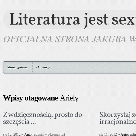
Literatura jest se
OFICJALNA STRONA JAKUBA 
Strona główna
O autorze
Wpisy otagowane
Ariely
Z wdzięcznością, prosto do
Skorzystaj z
szczęścia ...
irracjonalnoś
sie 12, 2012
~ Autor
admin
~
Skomentuj
sie 11, 2012
~ Autor
adm