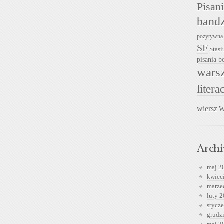
Pisan
band
pozytywna
SF
Stasi
pisania be
warsz
litera
wiersz
W
Arch
maj 2
kwiec
marze
luty 
stycz
grudz