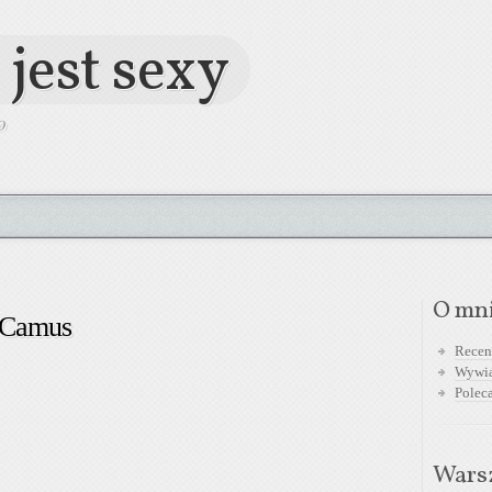
 jest sexy
O
O mn
 Camus
Recen
Wywi
Polec
Warsz