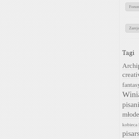
Foru
Zareje
Tagi
Archi
creati
fantas
Wini
pisan
młode
kobieca
pisar