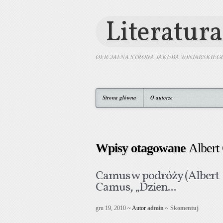
Literatura
OFICJALNA STRONA JAKUBA WINIARSKIEG
Strona główna
O autorze
Wpisy otagowane
Albert
Camus w podróży (Albert
Camus, „Dzien...
gru 19, 2010
~ Autor
admin
~
Skomentuj