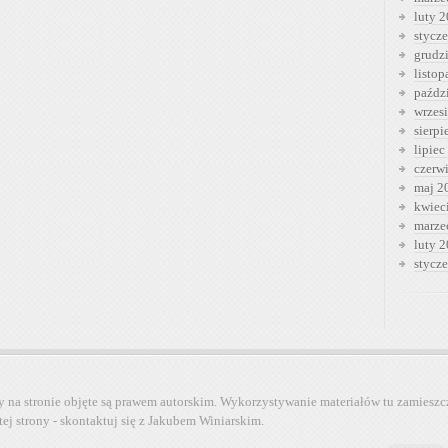
luty 
stycz
grudz
listo
paźdz
wrzes
sierp
lipiec
czerw
maj 2
kwiec
marze
luty 
stycz
y na stronie objęte są prawem autorskim. Wykorzystywanie materiałów tu zamieszc
tej strony - skontaktuj się z Jakubem Winiarskim.