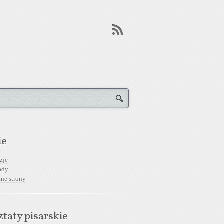
ie
zje
ady
ane strony
taty pisarskie