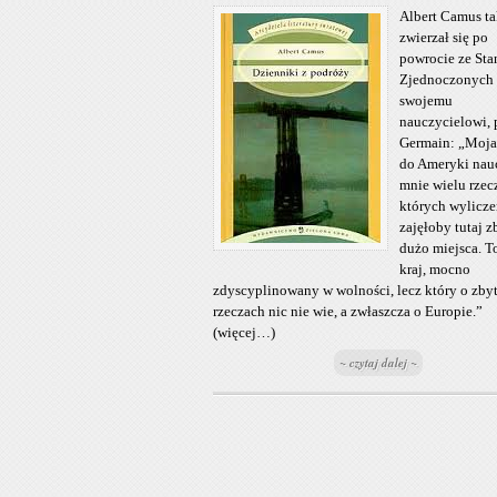
Albert Camus t
zwierzał się po
powrocie ze St
Zjednoczonych
swojemu
nauczycielowi,
Germain: „Moja
do Ameryki nau
mnie wielu rzec
których wylicze
zajęłoby tutaj z
dużo miejsca. T
kraj, mocno
zdyscyplinowany w wolności, lecz który o zbyt
rzeczach nic nie wie, a zwłaszcza o Europie.”
(więcej…)
~ czytaj dalej ~