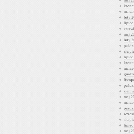
maj 2
kwiec
marze
luty 
lipiec
czerw
maj 2
luty 
paźdz
sierp
lipiec
kwiec
marze
grudz
listo
paźdz
sierp
maj 2
marze
paźdz
wrzes
sierp
lipiec
maj 2