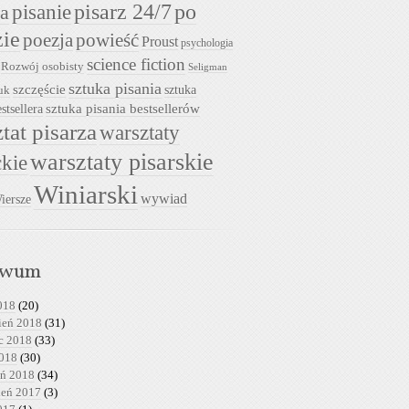
pisarz 24/7
pisanie
po
ia
zie
powieść
poezja
Proust
psychologia
science fiction
Rozwój osobisty
Seligman
sztuka pisania
szczęście
sztuka
uk
sztuka pisania bestsellerów
stsellera
tat pisarza
warsztaty
warsztaty pisarskie
ckie
Winiarski
wywiad
iersze
iwum
018
(20)
ień 2018
(31)
c 2018
(33)
2018
(30)
eń 2018
(34)
ień 2017
(3)