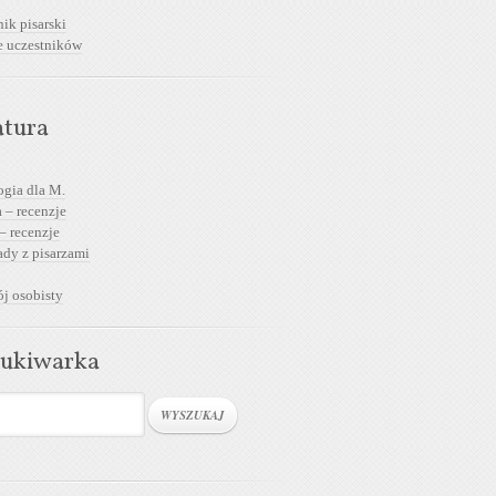
ik pisarski
e uczestników
atura
ogia dla M.
 – recenzje
– recenzje
dy z pisarzami
j osobisty
ukiwarka