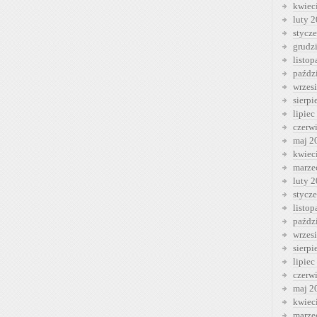
kwiec
luty 
stycz
grudz
listo
paźdz
wrzes
sierp
lipiec
czerw
maj 2
kwiec
marze
luty 
stycz
listo
paźdz
wrzes
sierp
lipiec
czerw
maj 2
kwiec
marze