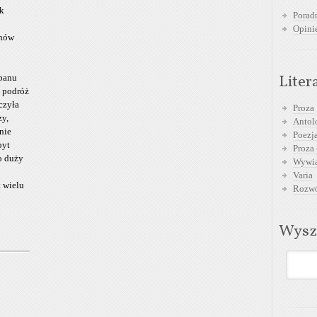
ak
Poradn
Opini
anów
Liter
 panu
 podróż
czyła
Proza
zy,
Antol
nie
Poezja
byt
Proza 
o duży
Wywia
Varia
 wielu
Rozwó
Wysz