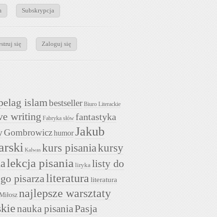
m
Subskrypcja
struj się
Zaloguj się
pelag islam
bestseller
Biuro Literackie
ve writing
fantastyka
Fabryka słów
Jakub
y
Gombrowicz
humor
arski
kurs pisania
kursy
Kalwas
lekcja pisania
ia
listy do
liryka
literatura
go pisarza
literatura
najlepsze warsztaty
Miłosz
skie
nauka pisania
Pasja