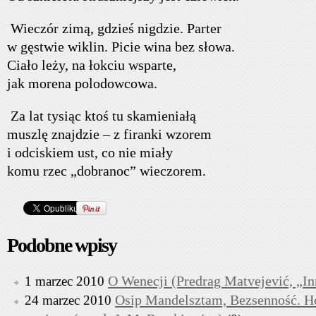
Wieczór zimą, gdzieś nigdzie. Parter
w gęstwie wiklin. Picie wina bez słowa.
Ciało leży, na łokciu wsparte,
jak morena polodowcowa.
Za lat tysiąc ktoś tu skamieniałą
muszlę znajdzie – z firanki wzorem
i odciskiem ust, co nie miały
komu rzec „dobranoc” wieczorem.
Podobne wpisy
O Wenecji (Predrag Matvejević, „I
1 marzec 2010
Osip Mandelsztam, Bezsenność. H
24 marzec 2010