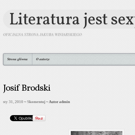
Literatura jest se
OFICJALNA STRONA JAKUBA WINIARSKIEGO
Strona główna
O autorze
Josif Brodski
sty 31, 2010
~
Skomentuj
~ Autor
admin