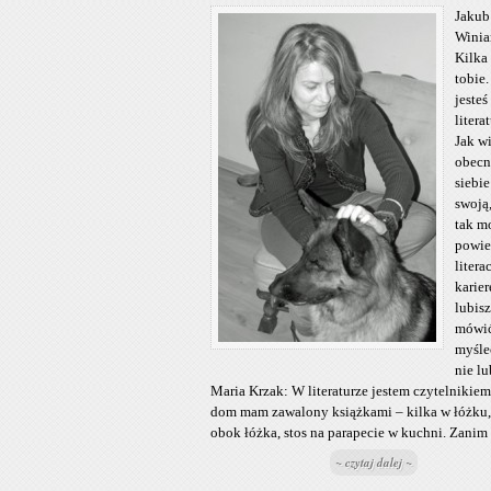
Jakub
Winia
Kilka
tobie
jesteś
litera
Jak w
obecn
siebie
swoją,
tak m
powie
litera
karier
lubis
mówić
myśleć
nie lu
Maria Krzak: W literaturze jestem czytelnikiem
dom mam zawalony książkami – kilka w łóżku,
obok łóżka, stos na parapecie w kuchni. Zanim [
~ czytaj dalej ~