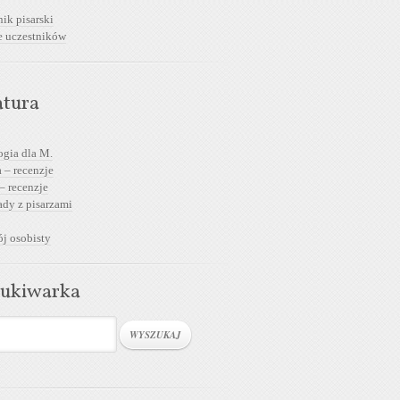
ik pisarski
e uczestników
atura
ogia dla M.
 – recenzje
– recenzje
dy z pisarzami
j osobisty
ukiwarka