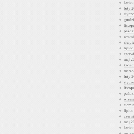
kwiec
luty 
stycz
grudz
listo
paźdz
wrzes
sierp
lipiec
czerw
maj 2
kwiec
marze
luty 
stycz
listo
paźdz
wrzes
sierp
lipiec
czerw
maj 2
kwiec
marze