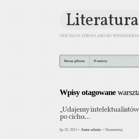
Literatura
OFICJALNA STRONA JAKUBA WINIARSKIEG
Strona główna
O autorze
Wpisy otagowane
warszt
„Udajemy intelektualistów,
po cichu...
lip 18, 2015
~ Autor
admin
~
Skomentuj