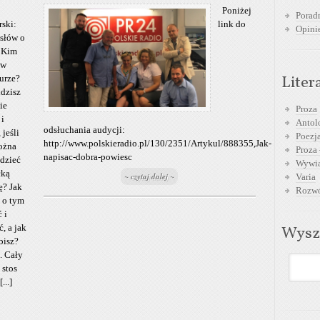
Poniżej
Poradn
rski:
link do
Opini
 słów o
. Kim
 w
Liter
turze?
idzisz
ie
Proza
 i
Antol
odsłuchania audycji:
 jeśli
Poezja
http://www.polskieradio.pl/130/2351/Artykul/888355,Jak-
ożna
Proza 
napisac-dobra-powiesc
dzieć
Wywia
cką
~ czytaj dalej ~
Varia
ę? Jak
Rozwó
z o tym
 i
, a jak
Wysz
bisz?
. Cały
 stos
...]