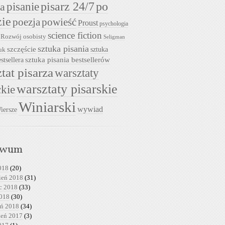
pisarz 24/7
pisanie
po
ia
zie
powieść
poezja
Proust
psychologia
science fiction
Rozwój osobisty
Seligman
sztuka pisania
szczęście
sztuka
uk
sztuka pisania bestsellerów
stsellera
tat pisarza
warsztaty
warsztaty pisarskie
ckie
Winiarski
wywiad
iersze
iwum
018
(20)
ień 2018
(31)
c 2018
(33)
2018
(30)
eń 2018
(34)
ień 2017
(3)