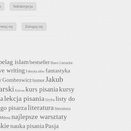
m
Subskrypcja
struj się
Zaloguj się
pelag islam
bestseller
Biuro Literackie
ve writing
fantastyka
Fabryka słów
Jakub
y
Gombrowicz
humor
arski
kurs pisania
kursy
Kalwas
lekcja pisania
ia
listy do
liryka
literatura
go pisarza
literatura
najlepsze warsztaty
Miłosz
skie
nauka pisania
Pasja