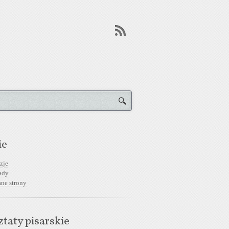
ie
zje
ady
ane strony
taty pisarskie