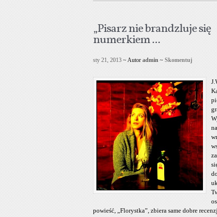
„Pisarz nie brandzluje się
numerkiem ...
sty 21, 2013
~ Autor
admin
~
Skomentuj
J.
Ka
pi
gr
W
na
wr
w
za
si
d
uk
T
os
powieść, „Florystka”, zbiera same dobre recenz