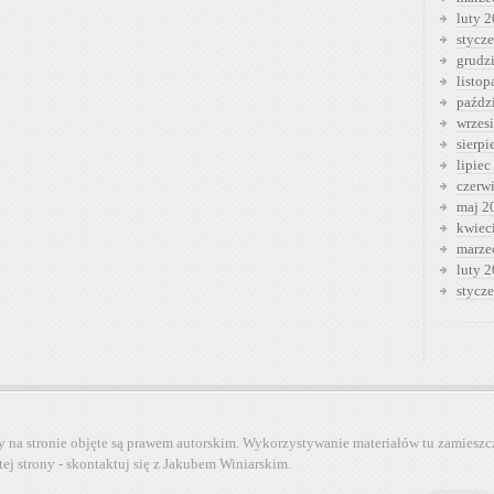
luty 
stycz
grudz
listo
paźdz
wrzes
sierp
lipiec
czerw
maj 2
kwiec
marze
luty 
stycz
y na stronie objęte są prawem autorskim. Wykorzystywanie materiałów tu zamieszc
tej strony - skontaktuj się z Jakubem Winiarskim.