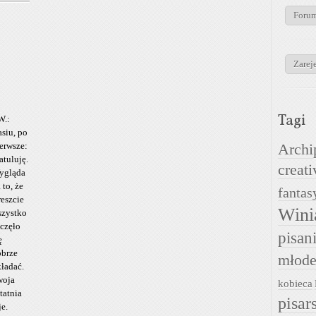
Foru
Zareje
Tagi
W.:
siu, po
erwsze:
Archi
atuluję.
creati
ygląda
 to, że
fantas
eszcie
Wini
szystko
częło
pisan
ę
obrze
młode
ładać.
woja
kobieca
tatnia
pisar
je.