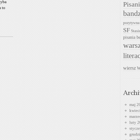
hyba
Pisan
 to
band
pozytywna
SF
Stasi
pisania be
warsz
litera
wiersz
W
Arch
maj 2
kwiec
marze
luty 
stycz
grudz