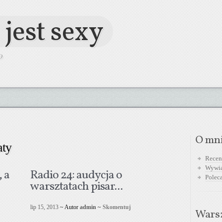
 jest sexy
O
O mn
aty
Recen
Wywi
 a
Radio 24: audycja o
Polec
warsztatach pisar...
lip 15, 2013
~ Autor
admin
~
Skomentuj
Warsz