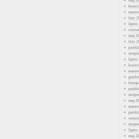
maj 2
kwiec
marze
luty 
lipiec
czerw
maj 2
luty 
paźdz
sierp
lipiec
kwiec
marze
grudz
listo
paźdz
sierp
maj 2
marze
paźdz
wrzes
sierp
lipiec
maj 2