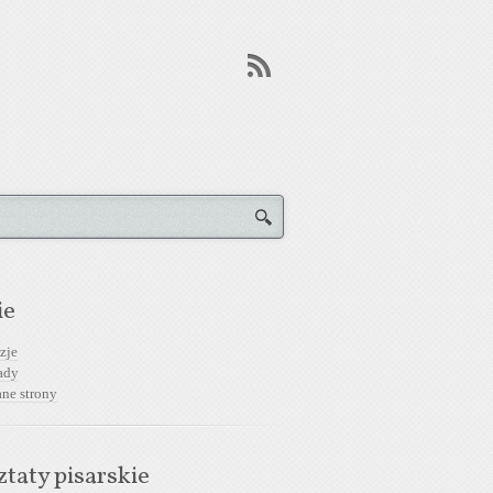
ie
zje
ady
ane strony
taty pisarskie