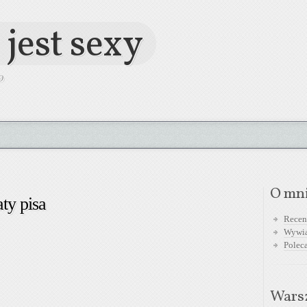
 jest sexy
O
O mn
ty pisa
Recen
Wywi
Polec
Warsz