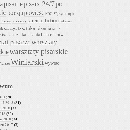
pisarz 24/7
pisanie
po
ia
zie
powieść
poezja
Proust
psychologia
science fiction
Rozwój osobisty
Seligman
sztuka pisania
szczęście
sztuka
uk
sztuka pisania bestsellerów
stsellera
tat pisarza
warsztaty
warsztaty pisarskie
ckie
Winiarski
wywiad
iersze
iwum
018
(20)
ień 2018
(31)
c 2018
(33)
2018
(30)
eń 2018
(34)
ień 2017
(3)