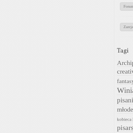
Foru
Zareje
Tagi
Archi
creati
fantas
Wini
pisan
młode
kobieca
pisar