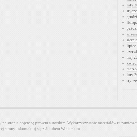
luty 
stycz
grudz
listo
paźdz
wrzes
sierp
lipiec
czerw
maj 2
kwiec
marze
luty 
stycz
y na stronie objęte są prawem autorskim. Wykorzystywanie materiałów tu zamieszc
tej strony - skontaktuj się z Jakubem Winiarskim.