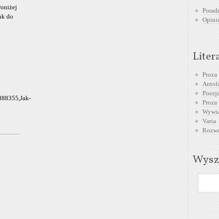
oniżej
Poradn
nk do
Opini
Liter
Proza
Antol
Poezja
888355,Jak-
Proza 
Wywia
Varia
Rozwó
Wysz