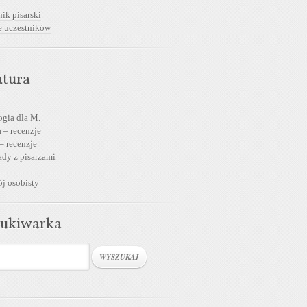
ik pisarski
e uczestników
atura
ogia dla M.
 – recenzje
– recenzje
dy z pisarzami
j osobisty
ukiwarka