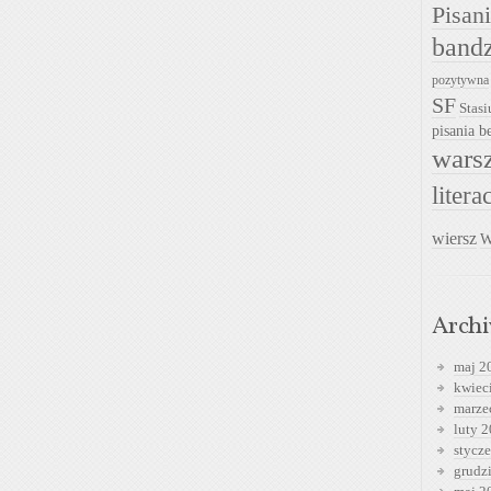
Pisan
band
pozytywna
SF
Stasi
pisania be
warsz
litera
wiersz
W
Arch
maj 2
kwiec
marze
luty 
stycz
grudz