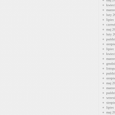
maj 2
kwiec
marze
luty 
lipiec
czerw
maj 2
luty 
paźdz
sierp
lipiec
kwiec
marze
grudz
listo
paźdz
sierp
maj 2
marze
paźdz
wrzes
sierp
lipiec
maj 2