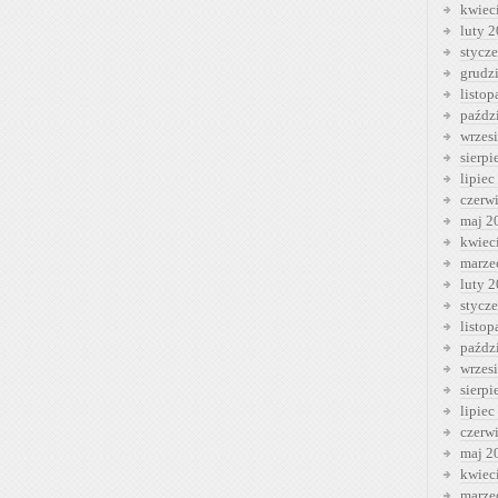
kwiec
luty 
stycz
grudz
listo
paźdz
wrzes
sierp
lipiec
czerw
maj 2
kwiec
marze
luty 
stycz
listo
paźdz
wrzes
sierp
lipiec
czerw
maj 2
kwiec
marze