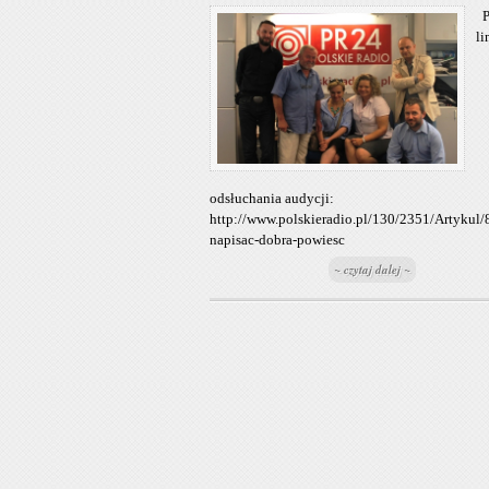
P
li
odsłuchania audycji:
http://www.polskieradio.pl/130/2351/Artykul/
napisac-dobra-powiesc
~ czytaj dalej ~