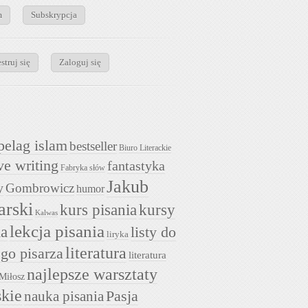
m
Subskrypcja
struj się
Zaloguj się
pelag islam
bestseller
Biuro Literackie
ve writing
fantastyka
Fabryka słów
Jakub
y
Gombrowicz
humor
arski
kurs pisania
kursy
Kalwas
lekcja pisania
ia
listy do
liryka
literatura
go pisarza
literatura
najlepsze warsztaty
Miłosz
skie
nauka pisania
Pasja