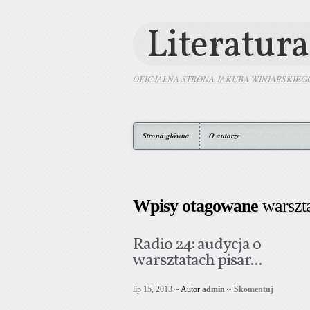
Literatura
OFICJALNA STRONA JAKUBA WINIARSKIEG
Strona główna
O autorze
Wpisy otagowane
warszta
Radio 24: audycja o
warsztatach pisar...
lip 15, 2013
~ Autor
admin
~
Skomentuj