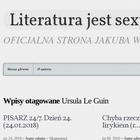
Literatura jest se
OFICJALNA STRONA JAKUBA 
Strona główna
O autorze
Wpisy otagowane
Ursula Le Guin
PISARZ 24/7. Dzień 24.
Chyba rzecz
(24.01.2018)
lirykiem (r...
sty 24, 2018
~ Autor
admin
~
Skomentuj
lut 09, 2010
~ Autor
adm