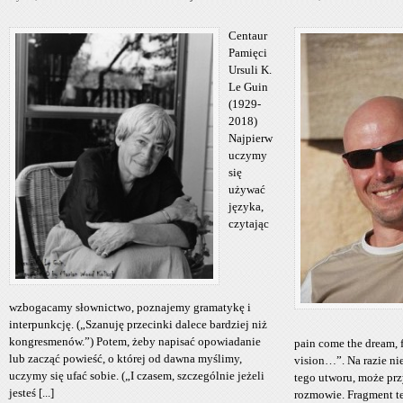
Centaur
Pamięci
Ursuli K.
Le Guin
(1929-
2018)
Najpierw
uczymy
się
używać
języka,
czytając
wzbogacamy słownictwo, poznajemy gramatykę i
interpunkcję. („Szanuję przecinki dalece bardziej niż
kongresmenów.”) Potem, żeby napisać opowiadanie
pain come the dream, 
lub zacząć powieść, o której od dawna myślimy,
vision…”. Na razie ni
uczymy się ufać sobie. („I czasem, szczególnie jeżeli
tego utworu, może prz
jesteś [...]
rozmowie. Fragment ten