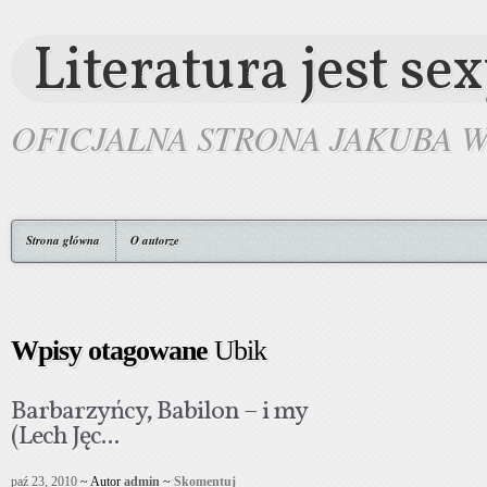
Literatura jest se
OFICJALNA STRONA JAKUBA 
Strona główna
O autorze
Wpisy otagowane
Ubik
Barbarzyńcy, Babilon – i my
(Lech Jęc...
paź 23, 2010
~ Autor
admin
~
Skomentuj