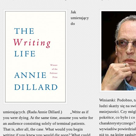
Jak
umierający
do
Winiarski: Podobno, t
ludzi skarży się na sw
mniejszości. Czy móg
umierających. (Rada Annie Dillard.) „Write as if
pokrótce, co było i co 
you were dying. At the same time, assume you write for
charakterystycznego?
an audience consisting solely of terminal patients.
wywiadów powiedziałem
That is, after all, the case. What would you begin
niż to, na które zasłuży
writing if you knew you would die soon? What could