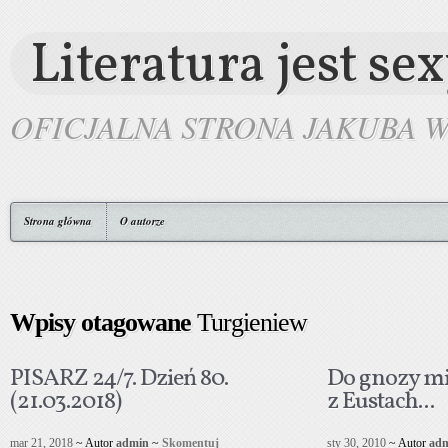
Literatura jest se
OFICJALNA STRONA JAKUBA 
Strona główna
O autorze
Wpisy otagowane
Turgieniew
PISARZ 24/7. Dzień 80.
Do gnozy mi
(21.03.2018)
z Eustach...
mar 21, 2018
~ Autor
admin
~
Skomentuj
sty 30, 2010
~ Autor
ad