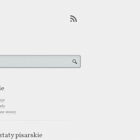
ie
zje
ady
ane strony
taty pisarskie