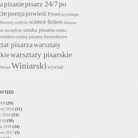
pisarz 24/7
pisanie
po
ia
zie
powieść
poezja
Proust
psychologia
science fiction
Rozwój osobisty
Seligman
sztuka pisania
szczęście
sztuka
uk
sztuka pisania bestsellerów
stsellera
tat pisarza
warsztaty
warsztaty pisarskie
ckie
Winiarski
wywiad
iersze
iwum
018
(20)
ień 2018
(31)
c 2018
(33)
2018
(30)
eń 2018
(34)
ień 2017
(3)