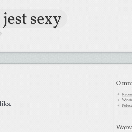
 jest sexy
O
O mn
Recen
Wywi
iks.
Polec
Warsz