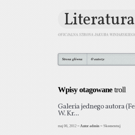
Literatura
OFICJALNA STRONA JAKUBA WINIARSKIEG
Strona główna
O autorze
Wpisy otagowane
troll
Galeria jednego autora (Fel
W. Kr...
maj 06, 2012
~ Autor
admin
~
Skomentuj