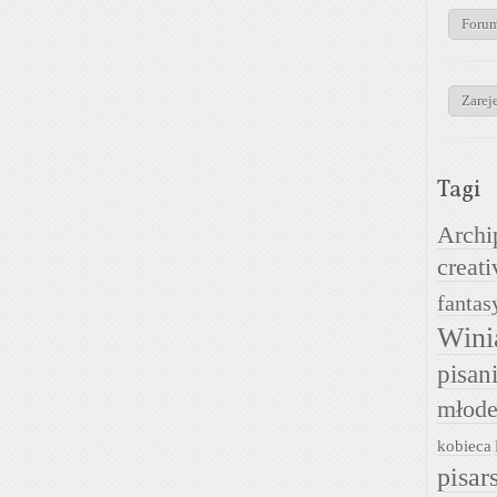
Foru
Zareje
Tagi
Archi
creati
fantas
Wini
pisan
młode
kobieca
pisar