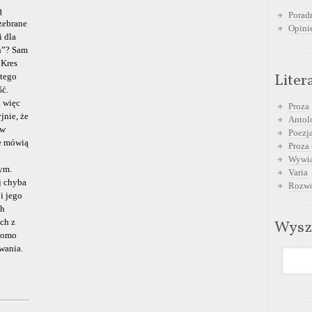
ą
Poradn
zebrane
Opini
i dla
h”? Sam
 Kres
Liter
 tego
ść.
a więc
Proza
jnie, że
Antol
 w
Poezja
ie mówią
Proza 
Wywia
ym.
Varia
j chyba
Rozwó
 i jego
ch
ch z
Wysz
adomo
owania.