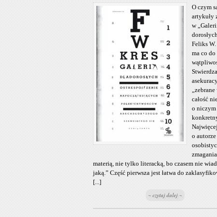
O czym s
artykuły 
w „Galeri
dorosłyc
Feliks W.
ma co do
wątpliwo
Stwierdz
asekuracy
„zebrane
całość n
o niczym
konkretn
Najwięce
o autorze
osobisty
zmagania
materią, nie tylko literacką, bo czasem nie wi
jaką.” Część pierwsza jest łatwa do zaklasyfik
[...]
~ czytaj dalej ~