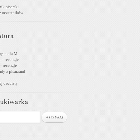
ik pisarski
e uczestników
atura
ogia dla M.
 – recenzje
– recenzje
dy z pisarzami
j osobisty
ukiwarka