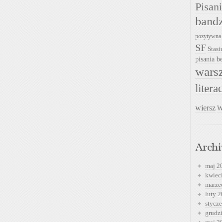
Pisan
band
pozytywna
SF
Stasi
pisania be
warsz
litera
wiersz
W
Arch
maj 2
kwiec
marze
luty 
stycz
grudz