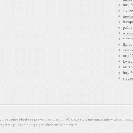
luty 
stycz
grudz
listo
paźdz
wrzes
sierp
lipiec
czerw
maj 2
kwiec
marze
luty 
stycz
y na stronie objęte są prawem autorskim. Wykorzystywanie materiałów tu zamieszc
tej strony - skontaktuj się z Jakubem Winiarskim.