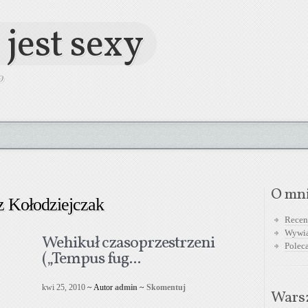
 jest sexy
O
O mn
 Kołodziejczak
Recen
Wywi
Wehikuł czasoprzestrzeni
Polec
(„Tempus fug...
kwi 25, 2010
~ Autor
admin
~
Skomentuj
Warsz