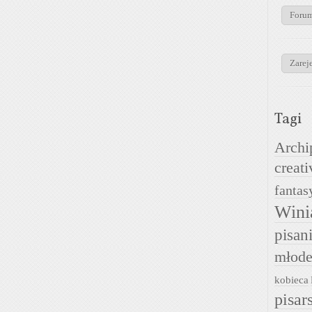
Foru
Zareje
Tagi
Archi
creati
fantas
Wini
pisan
młode
kobieca
pisar