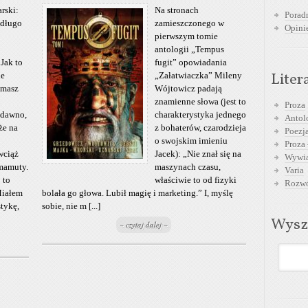
rski:
Na stronach
Poradn
 długo
zamieszczonego w
Opini
pierwszym tomie
antologii „Tempus
 Jak to
fugit” opowiadania
Liter
ie
„Załatwiaczka” Mileny
omasz
Wójtowicz padają
znamienne słowa (jest to
Proza
 dawno,
charakterystyka jednego
Antol
że na
z bohaterów, czarodzieja
Poezja
o swojskim imieniu
Proza 
wciąż
Jacek): „Nie znał się na
Wywia
mamuty.
maszynach czasu,
Varia
 to
właściwie to od fizyki
Rozwó
Miałem
bolała go głowa. Lubił magię i marketing.” I, myślę
stykę,
sobie, nie m [...]
Wysz
~ czytaj dalej ~