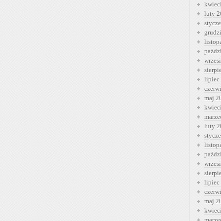
kwiec
luty 
stycz
grudz
listo
paźdz
wrzes
sierp
lipiec
czerw
maj 2
kwiec
marze
luty 
stycz
listo
paźdz
wrzes
sierp
lipiec
czerw
maj 2
kwiec
marze