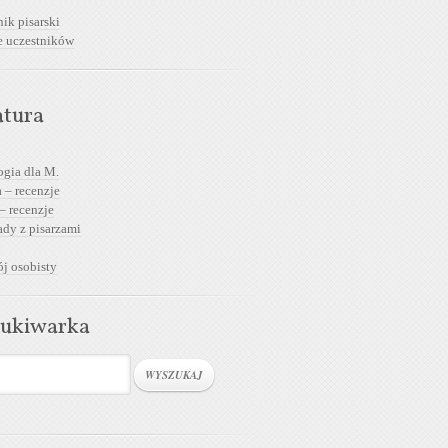
ik pisarski
e uczestników
atura
ogia dla M.
 – recenzje
– recenzje
dy z pisarzami
j osobisty
ukiwarka