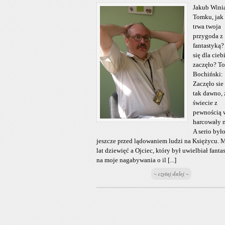
Jakub Winia
Tomku, jak
trwa twoja
przygoda z
fantastyką?
się dla cieb
zaczęło? T
Bochiński:
Zaczęło sie
tak dawno, 
świecie z
pewnością 
harcowały 
A serio było
jeszcze przed lądowaniem ludzi na Księżycu. 
lat dziewięć a Ojciec, który był uwielbiał fanta
na moje nagabywania o il [...]
~ czytaj dalej ~