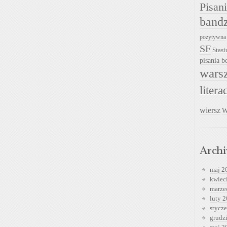
Pisan
band
pozytywna
SF
Stasi
pisania be
warsz
litera
wiersz
W
Arch
maj 2
kwiec
marze
luty 
stycz
grudz