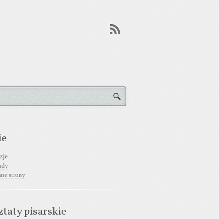
ie
zje
ady
ane strony
taty pisarskie