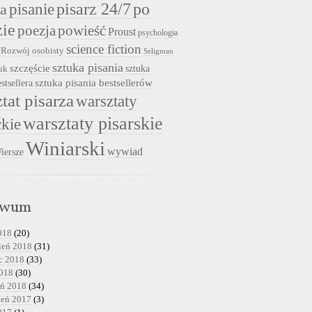
pisarz 24/7
pisanie
po
ia
zie
powieść
poezja
Proust
psychologia
science fiction
Rozwój osobisty
Seligman
sztuka pisania
szczęście
sztuka
uk
sztuka pisania bestsellerów
stsellera
tat pisarza
warsztaty
warsztaty pisarskie
ckie
Winiarski
wywiad
iersze
iwum
018
(20)
ień 2018
(31)
c 2018
(33)
2018
(30)
eń 2018
(34)
ień 2017
(3)