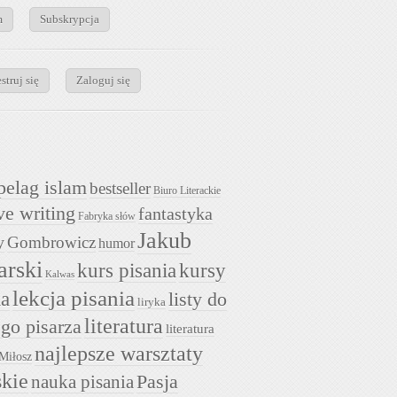
m
Subskrypcja
struj się
Zaloguj się
pelag islam
bestseller
Biuro Literackie
ve writing
fantastyka
Fabryka słów
Jakub
y
Gombrowicz
humor
arski
kurs pisania
kursy
Kalwas
lekcja pisania
ia
listy do
liryka
literatura
go pisarza
literatura
najlepsze warsztaty
Miłosz
skie
nauka pisania
Pasja