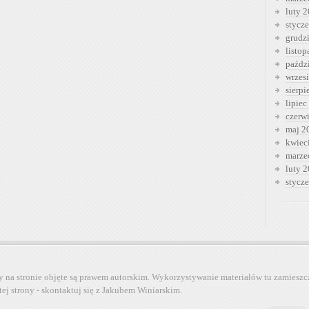
luty 
stycz
grudz
listo
paźdz
wrzes
sierp
lipiec
czerw
maj 2
kwiec
marze
luty 
stycz
y na stronie objęte są prawem autorskim. Wykorzystywanie materiałów tu zamieszc
tej strony - skontaktuj się z Jakubem Winiarskim.