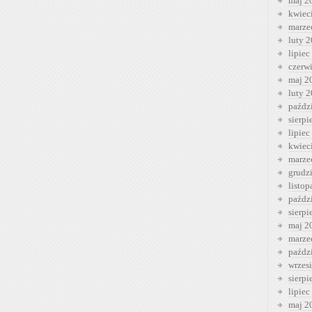
maj 2
kwiec
marze
luty 
lipiec
czerw
maj 2
luty 
paźdz
sierp
lipiec
kwiec
marze
grudz
listo
paźdz
sierp
maj 2
marze
paźdz
wrzes
sierp
lipiec
maj 2