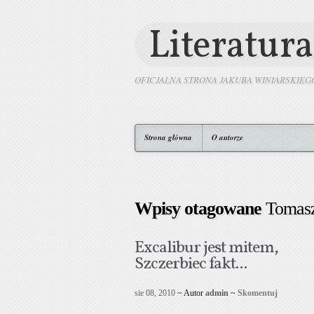
Literatura
OFICJALNA STRONA JAKUBA WINIARSKIEG
Strona główna
O autorze
Wpisy otagowane
Tomasz
Excalibur jest mitem,
Szczerbiec fakt...
sie 08, 2010
~ Autor
admin
~
Skomentuj