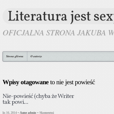
Literatura jest se
OFICJALNA STRONA JAKUBA 
Strona główna
O autorze
Wpisy otagowane
to nie jest powieść
Nie-powieść (chyba że Writer
tak powi...
lis 16, 2014
~ Autor
admin
~
Skomentuj