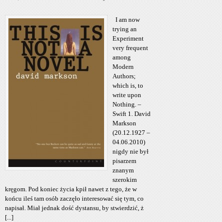
I am now
trying an
Experiment
very frequent
among
Modern
Authors;
which is, to
write upon
Nothing. –
Swift 1. David
Markson
(20.12.1927 –
04.06.2010)
nigdy nie był
pisarzem
znanym
szerokim
kręgom. Pod koniec życia kpił nawet z tego, że w
końcu ileś tam osób zaczęło interesować się tym, co
napisał. Miał jednak dość dystansu, by stwierdzić, ż
[...]