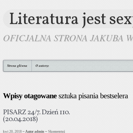
Literatura jest se
OFICJALNA STRONA JAKUBA 
Strona główna
O autorze
Wpisy otagowane
sztuka pisania bestselera
PISARZ 24/7. Dzień 110.
(20.04.2018)
kwi 20, 2018
~ Autor
admin
~
Skomentuj