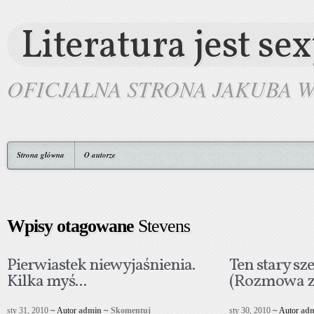
Literatura jest se
OFICJALNA STRONA JAKUBA 
Strona główna
O autorze
Wpisy otagowane
Stevens
Pierwiastek niewyjaśnienia.
Ten stary sz
Kilka myś...
(Rozmowa z J
sty 31, 2010
~ Autor
admin
~
Skomentuj
sty 30, 2010
~ Autor
ad