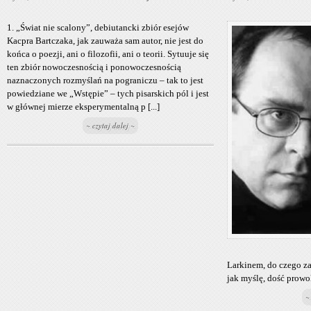
1. „Świat nie scalony”, debiutancki zbiór esejów
Kacpra Bartczaka, jak zauważa sam autor, nie jest do
końca o poezji, ani o filozofii, ani o teorii. Sytuuje się
ten zbiór nowoczesnością i ponowoczesnością
naznaczonych rozmyślań na pograniczu – tak to jest
powiedziane we „Wstępie” – tych pisarskich pól i jest
w głównej mierze eksperymentalną p [...]
~ czytaj dalej ~
Larkinem, do czego zar
jak myślę, dość prowo
~