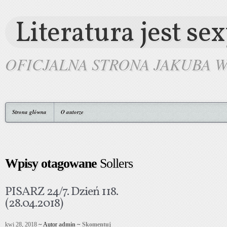
Literatura jest se
OFICJALNA STRONA JAKUBA 
Strona główna
O autorze
Wpisy otagowane
Sollers
PISARZ 24/7. Dzień 118.
(28.04.2018)
kwi 28, 2018
~ Autor
admin
~
Skomentuj