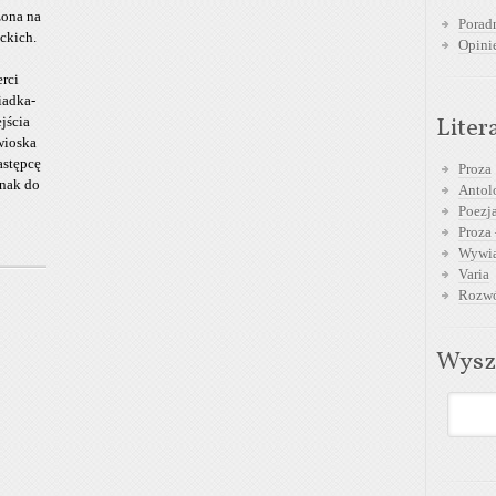
zona na
Poradn
ckich.
Opini
erci
iadka-
Liter
jścia
 wioska
astępcę
Proza
dnak do
Antol
Poezja
Proza 
Wywia
Varia
Rozwó
Wysz