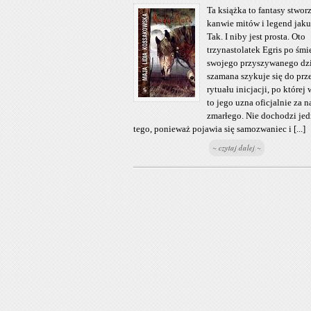
Ta książka to fantasy stwor
kanwie mitów i legend jaku
Tak. I niby jest prosta. Oto
trzynastolatek Egris po śmi
swojego przyszywanego dz
szamana szykuje się do prze
rytuału inicjacji, po której
to jego uzna oficjalnie za n
zmarłego. Nie dochodzi je
tego, ponieważ pojawia się samozwaniec i [...]
~ czytaj dalej ~