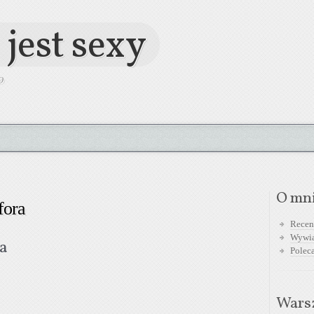
 jest sexy
O
O mn
fora
Recen
Wywi
a
Polec
Warsz