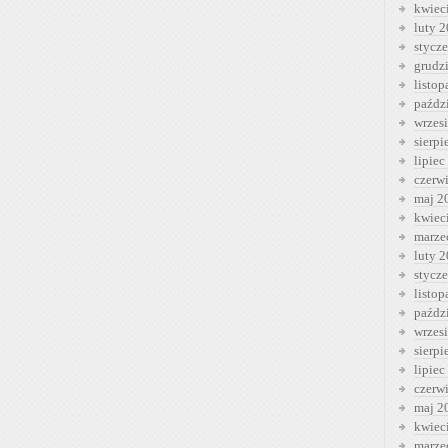
kwiec
luty 
stycz
grudz
listo
paźdz
wrzes
sierp
lipiec
czerw
maj 2
kwiec
marze
luty 
stycz
listo
paźdz
wrzes
sierp
lipiec
czerw
maj 2
kwiec
marze