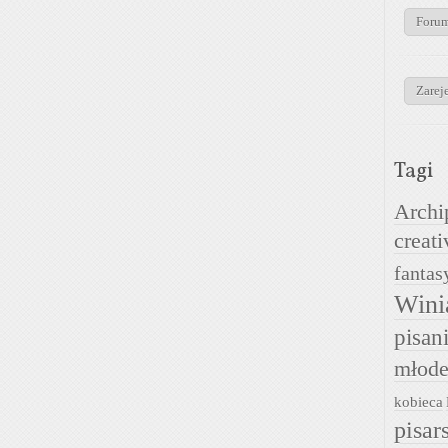
Foru
Zareje
Tagi
Archi
creati
fantas
Wini
pisan
młode
kobieca
pisar