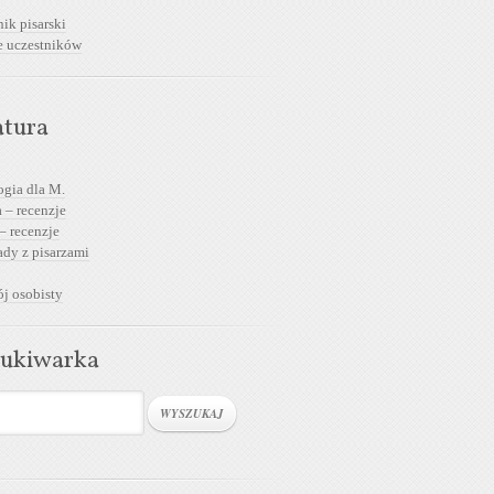
ik pisarski
e uczestników
atura
ogia dla M.
 – recenzje
– recenzje
dy z pisarzami
j osobisty
ukiwarka