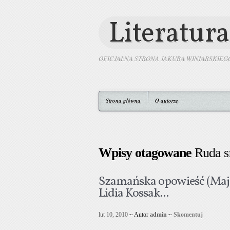
Literatura
OFICJALNA STRONA JAKUBA WINIARSKIEG
Strona główna
O autorze
Wpisy otagowane
Ruda s
Szamańska opowieść (Maj
Lidia Kossak...
lut 10, 2010
~ Autor
admin
~
Skomentuj