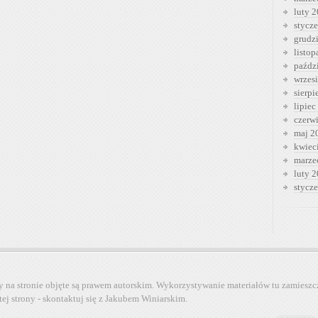
luty 
stycz
grudz
listo
paźdz
wrzes
sierp
lipiec
czerw
maj 2
kwiec
marze
luty 
stycz
y na stronie objęte są prawem autorskim. Wykorzystywanie materiałów tu zamieszc
tej strony - skontaktuj się z Jakubem Winiarskim.