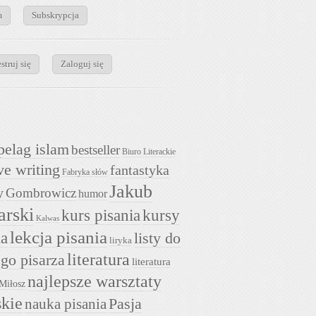
m
Subskrypcja
struj się
Zaloguj się
pelag islam
bestseller
Biuro Literackie
ve writing
fantastyka
Fabryka słów
Jakub
y
Gombrowicz
humor
arski
kurs pisania
kursy
Kalwas
lekcja pisania
ia
listy do
liryka
literatura
go pisarza
literatura
najlepsze warsztaty
Miłosz
skie
nauka pisania
Pasja