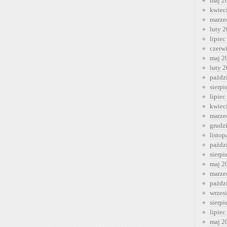
maj 2
kwiec
marze
luty 
lipiec
czerw
maj 2
luty 
paźdz
sierp
lipiec
kwiec
marze
grudz
listo
paźdz
sierp
maj 2
marze
paźdz
wrzes
sierp
lipiec
maj 2