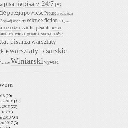
pisarz 24/7
pisanie
po
ia
zie
powieść
poezja
Proust
psychologia
science fiction
Rozwój osobisty
Seligman
sztuka pisania
szczęście
sztuka
uk
sztuka pisania bestsellerów
stsellera
tat pisarza
warsztaty
warsztaty pisarskie
ckie
Winiarski
wywiad
iersze
iwum
018
(20)
ień 2018
(31)
c 2018
(33)
2018
(30)
eń 2018
(34)
ień 2017
(3)