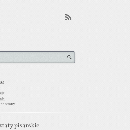
ie
zje
ady
ane strony
taty pisarskie