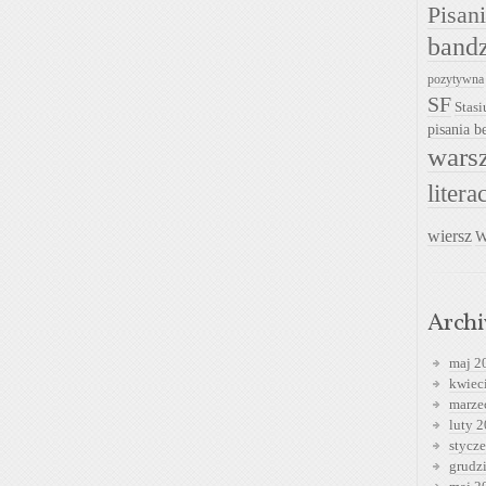
Pisan
band
pozytywna
SF
Stasi
pisania be
warsz
litera
wiersz
W
Arch
maj 2
kwiec
marze
luty 
stycz
grudz