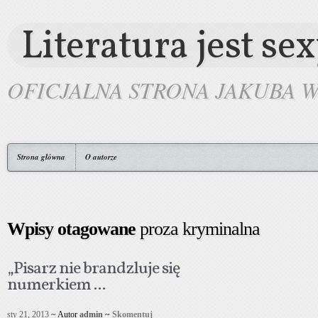
Literatura jest se
OFICJALNA STRONA JAKUBA 
Strona główna
O autorze
Wpisy otagowane
proza kryminalna
„Pisarz nie brandzluje się
numerkiem ...
sty 21, 2013
~ Autor
admin
~
Skomentuj