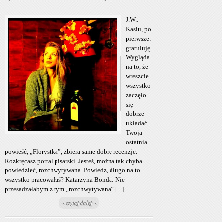
J.W.:
Kasiu, po
pierwsze:
gratuluję.
Wygląda
na to, że
wreszcie
wszystko
zaczęło
się
dobrze
układać.
Twoja
ostatnia
powieść, „Florystka”, zbiera same dobre recenzje.
Rozkręcasz portal pisarski. Jesteś, można tak chyba
powiedzieć, rozchwytywana. Powiedz, długo na to
wszystko pracowałaś? Katarzyna Bonda: Nie
przesadzałabym z tym „rozchwytywana” [...]
~ czytaj dalej ~