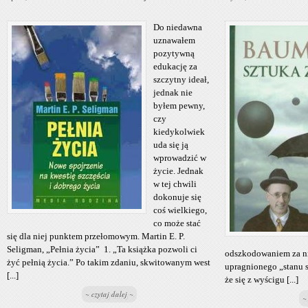
Do niedawna
uznawałem
pozytywną
edukację za
szczytny ideał,
jednak nie
byłem pewny,
czy
kiedykolwiek
uda się ją
wprowadzić w
życie. Jednak
w tej chwili
dokonuje się
coś wielkiego,
co może stać
się dla niej punktem przełomowym. Martin E. P.
Seligman, „Pełnia życia” 1. „Ta książka pozwoli ci
odszkodowaniem za n
żyć pełnią życia.” Po takim zdaniu, skwitowanym west
upragnionego „stanu s
[...]
że się z wyścigu [...]
~ czytaj dalej ~
~