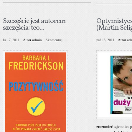
Szczęście jest autorem
Optymistycz
szczęścia: teo...
(Martin Seli
lis 17, 2011
~ Autor
admin
~
Skomentuj
paź 15, 2011
~ Autor
ad
zrozumieć tajemnice p