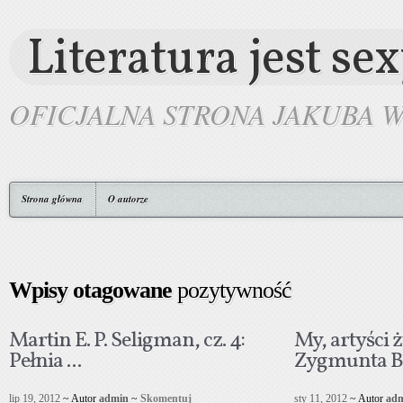
Literatura jest se
OFICJALNA STRONA JAKUBA 
Strona główna
O autorze
Wpisy otagowane
pozytywność
Martin E. P. Seligman, cz. 4:
My, artyści 
Pełnia ...
Zygmunta B.
lip 19, 2012
~ Autor
admin
~
Skomentuj
sty 11, 2012
~ Autor
ad