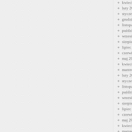
kwiec
luty 
stycz
grudz
listo
paźdz
wrzes
sierp
lipiec
czerw
maj 2
kwiec
marze
luty 
stycz
listo
paźdz
wrzes
sierp
lipiec
czerw
maj 2
kwiec
marze