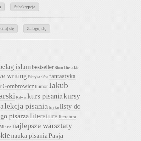
m
Subskrypcja
struj się
Zaloguj się
pelag islam
bestseller
Biuro Literackie
ve writing
fantastyka
Fabryka słów
Jakub
y
Gombrowicz
humor
arski
kurs pisania
kursy
Kalwas
lekcja pisania
ia
listy do
liryka
literatura
go pisarza
literatura
najlepsze warsztaty
Miłosz
skie
nauka pisania
Pasja