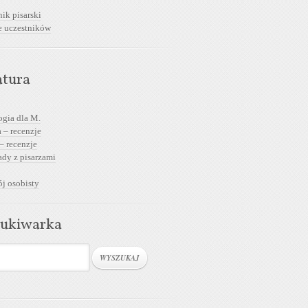
ik pisarski
e uczestników
atura
ogia dla M.
 – recenzje
– recenzje
dy z pisarzami
j osobisty
ukiwarka