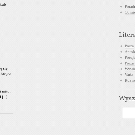
akub
Poradn
Opini
Liter
Proza
Antol
Poezja
Proza 
ę się
Wywia
 Afryce
Varia
Rozwó
a
i miło.
Wysz
[...]