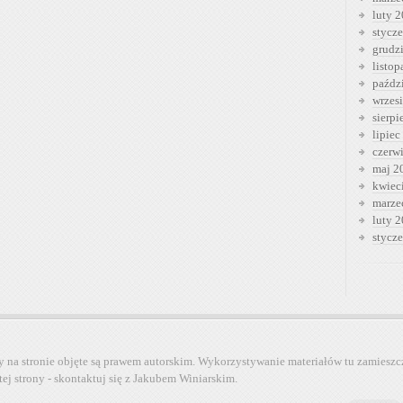
luty 
stycz
grudz
listo
paźdz
wrzes
sierp
lipiec
czerw
maj 2
kwiec
marze
luty 
stycz
y na stronie objęte są prawem autorskim. Wykorzystywanie materiałów tu zamieszc
tej strony - skontaktuj się z Jakubem Winiarskim.