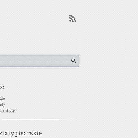
ie
zje
ady
ane strony
taty pisarskie