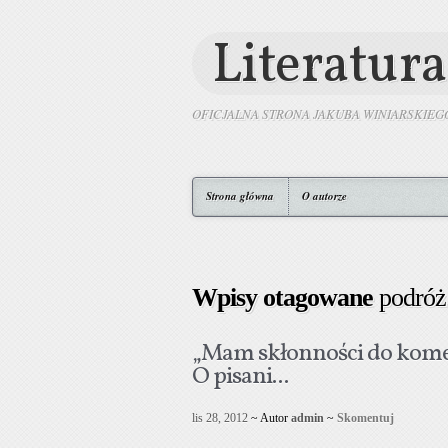
Literatura
OFICJALNA STRONA JAKUBA WINIARSKIEG
Strona główna
O autorze
Wpisy otagowane
podróż
„Mam skłonności do komed
O pisani...
lis 28, 2012
~ Autor
admin
~
Skomentuj