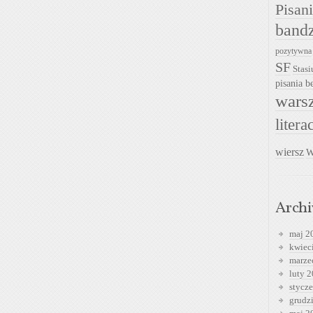
Pisan
band
pozytywna
SF
Stasi
pisania be
warsz
litera
wiersz
W
Arch
maj 2
kwiec
marze
luty 
stycz
grudz