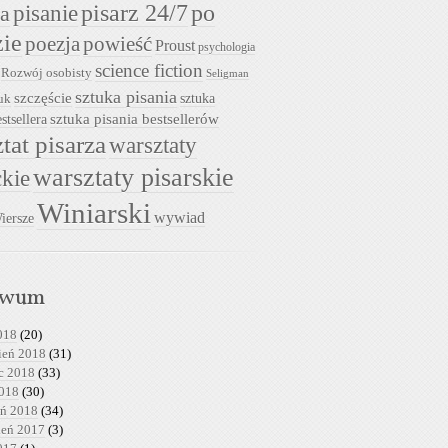
pisarz 24/7
pisanie
po
ia
zie
powieść
poezja
Proust
psychologia
science fiction
Rozwój osobisty
Seligman
sztuka pisania
szczęście
sztuka
uk
sztuka pisania bestsellerów
stsellera
tat pisarza
warsztaty
warsztaty pisarskie
ckie
Winiarski
wywiad
iersze
iwum
018
(20)
ień 2018
(31)
c 2018
(33)
2018
(30)
eń 2018
(34)
ień 2017
(3)