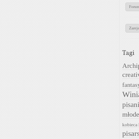
Foru
Zareje
Tagi
Archi
creati
fantas
Wini
pisan
młode
kobieca
pisar