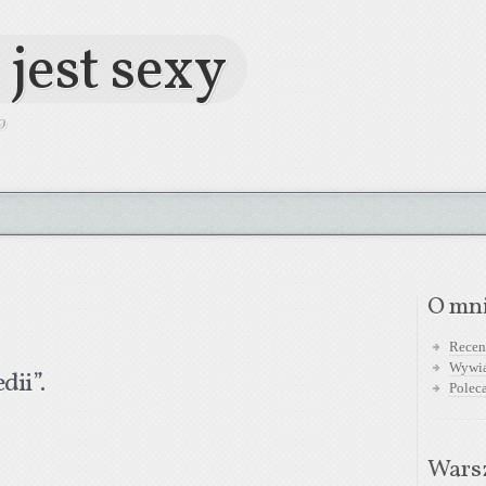
 jest sexy
O
O mn
Recen
Wywi
ii”.
Polec
Warsz