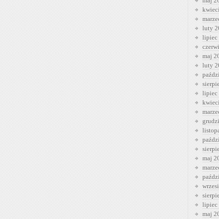
maj 2
kwiec
marze
luty 
lipiec
czerw
maj 2
luty 
paźdz
sierp
lipiec
kwiec
marze
grudz
listo
paźdz
sierp
maj 2
marze
paźdz
wrzes
sierp
lipiec
maj 2