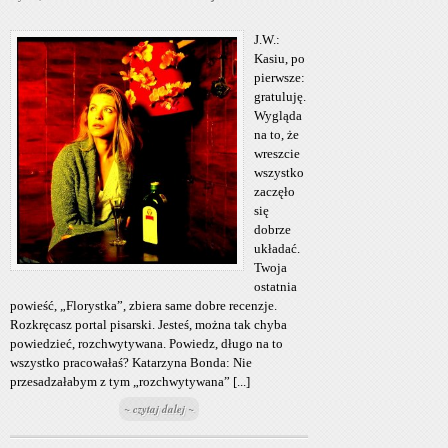
J.W.:
Kasiu, po
pierwsze:
gratuluję.
Wygląda
na to, że
wreszcie
wszystko
zaczęło
się
dobrze
układać.
Twoja
ostatnia
powieść, „Florystka”, zbiera same dobre recenzje.
Rozkręcasz portal pisarski. Jesteś, można tak chyba
powiedzieć, rozchwytywana. Powiedz, długo na to
wszystko pracowałaś? Katarzyna Bonda: Nie
przesadzałabym z tym „rozchwytywana” [...]
~ czytaj dalej ~