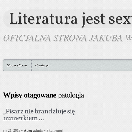
Literatura jest se
OFICJALNA STRONA JAKUBA 
Strona główna
O autorze
Wpisy otagowane
patologia
„Pisarz nie brandzluje się
numerkiem ...
sty 21, 2013
~ Autor
admin
~
Skomentuj