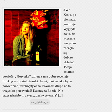
J.W.:
Kasiu, po
pierwsze:
gratuluję.
Wygląda
na to, że
wreszcie
wszystko
zaczęło
się
dobrze
układać.
Twoja
ostatnia
powieść, „Florystka”, zbiera same dobre recenzje.
Rozkręcasz portal pisarski. Jesteś, można tak chyba
powiedzieć, rozchwytywana. Powiedz, długo na to
wszystko pracowałaś? Katarzyna Bonda: Nie
przesadzałabym z tym „rozchwytywana” [...]
~ czytaj dalej ~