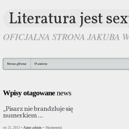
Literatura jest se
OFICJALNA STRONA JAKUBA 
Strona główna
O autorze
Wpisy otagowane
news
„Pisarz nie brandzluje się
numerkiem ...
sty 21, 2013
~ Autor
admin
~
Skomentuj