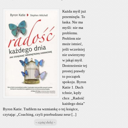
Każda myśl już
przeminęła. To
łaska. Nie ma
myśli: nie ma
problemu.
Problem nie
może istnieć,
jeśli wcześniej
nie uwierzymy
w jakąś myśl.
Dostrzeżenie tej
prostej prawdy
to początek
spokoju. Byron
Katie 1. Duch
tchnie, kędy
chce. „Radość
każdego dnia”
Byron Katie. Trafiłem na wzmiankę o tej książce,
czytając „Coaching, czyli przebudzasz neur [...]
~ czytaj dalej ~