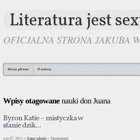
Literatura jest se
OFICJALNA STRONA JAKUBA 
Strona główna
O autorze
Wpisy otagowane
nauki don Juana
Byron Katie – mistyczka w
stanie dzik...
wrz 07, 2011
~ Autor
admin
~
Skomentuj