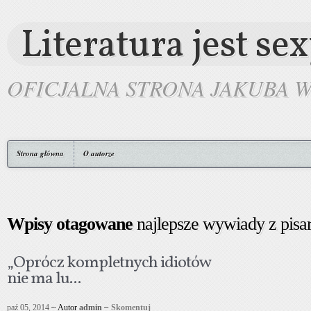
Literatura jest se
OFICJALNA STRONA JAKUBA 
Strona główna
O autorze
Wpisy otagowane
najlepsze wywiady z pisa
„Oprócz kompletnych idiotów
nie ma lu...
paź 05, 2014
~ Autor
admin
~
Skomentuj