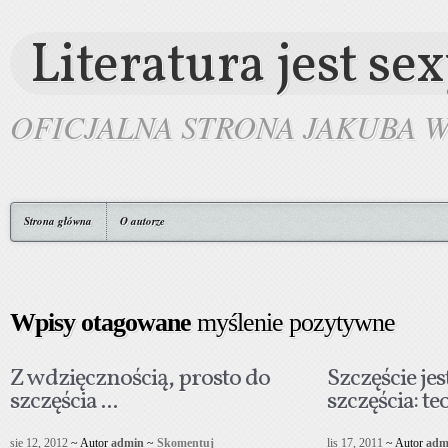
Literatura jest se
OFICJALNA STRONA JAKUBA 
Strona główna
O autorze
Wpisy otagowane
myślenie pozytywne
Z wdzięcznością, prosto do
Szczęście je
szczęścia ...
szczęścia: teo
sie 12, 2012
~ Autor
admin
~
Skomentuj
lis 17, 2011
~ Autor
adm