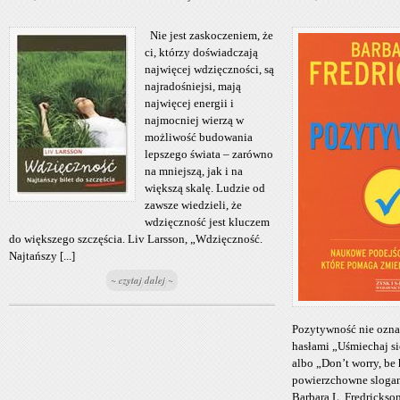
Nie jest zaskoczeniem, że
ci, którzy doświadczają
najwięcej wdzięczności, są
najradośniejsi, mają
najwięcej energii i
najmocniej wierzą w
możliwość budowania
lepszego świata – zarówno
na mniejszą, jak i na
większą skalę. Ludzie od
zawsze wiedzieli, że
wdzięczność jest kluczem
do większego szczęścia. Liv Larsson, „Wdzięczność.
Najtańszy [...]
~ czytaj dalej ~
Pozytywność nie ozna
hasłami „Uśmiechaj się
albo „Don’t worry, be 
powierzchowne slogany
Barbara L. Fredrickson