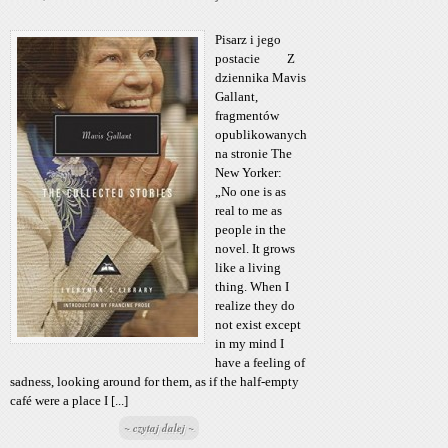
Pisarz i jego
postacie Z
dziennika Mavis
Gallant,
fragmentów
opublikowanych
na stronie The
New Yorker:
„No one is as
real to me as
people in the
novel. It grows
like a living
thing. When I
realize they do
not exist except
in my mind I
have a feeling of
sadness, looking around for them, as if the half-empty
café were a place I [...]
~ czytaj dalej ~