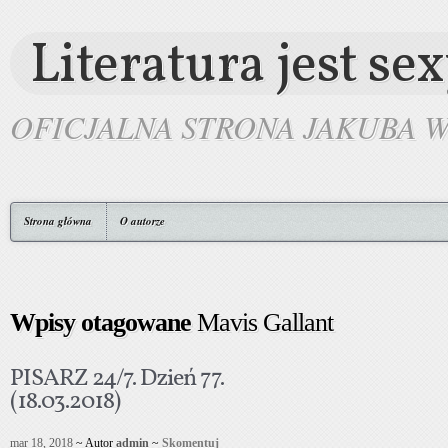
Literatura jest se
OFICJALNA STRONA JAKUBA 
Strona główna
O autorze
Wpisy otagowane
Mavis Gallant
PISARZ 24/7. Dzień 77.
(18.03.2018)
mar 18, 2018
~ Autor
admin
~
Skomentuj