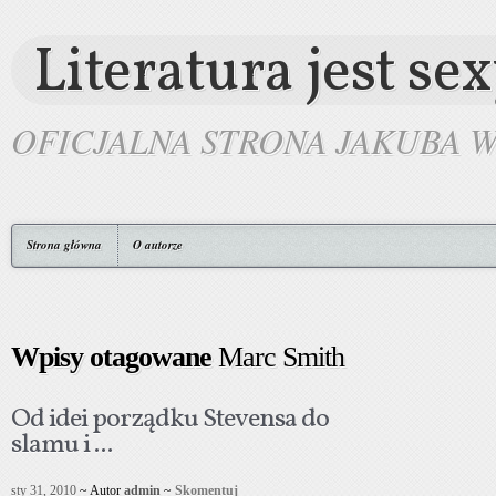
Literatura jest se
OFICJALNA STRONA JAKUBA 
Strona główna
O autorze
Wpisy otagowane
Marc Smith
Od idei porządku Stevensa do
slamu i ...
sty 31, 2010
~ Autor
admin
~
Skomentuj