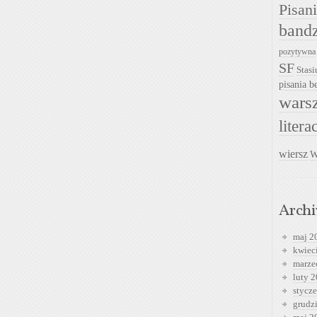
Pisan
band
pozytywna
SF
Stasi
pisania be
warsz
litera
wiersz
W
Arch
maj 2
kwiec
marze
luty 
stycz
grudz