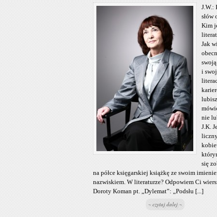
J.W.:
słów o
Kim j
litera
Jak w
obecn
swoją
i swo
litera
karier
lubis
mówić
nie l
J.K. J
liczn
kobie
który
się z
na półce księgarskiej książkę ze swoim imienie
nazwiskiem. W literaturze? Odpowiem Ci wier
Doroty Koman pt. „Dylemat”: „Podsłu [...]
~ czytaj dalej ~