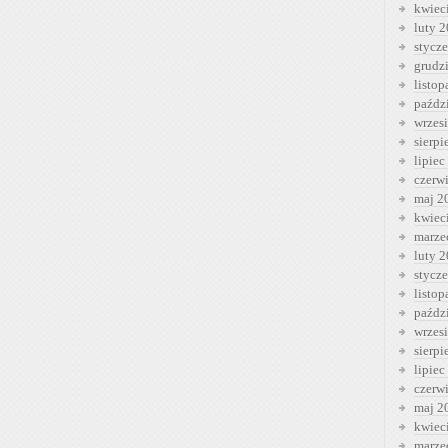
kwiec
luty 
stycz
grudz
listo
paźdz
wrzes
sierp
lipiec
czerw
maj 2
kwiec
marze
luty 
stycz
listo
paźdz
wrzes
sierp
lipiec
czerw
maj 2
kwiec
marze