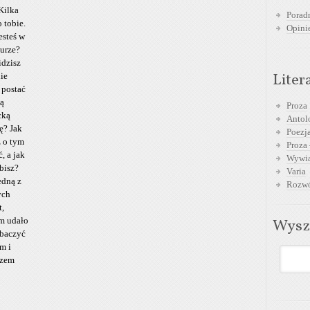
 Kilka
Poradn
 tobie.
Opini
esteś w
turze?
idzisz
Liter
ie
 postać
ją
Proza
cką
Antol
ę? Jak
Poezja
z o tym
Proza 
, a jak
Wywia
ubisz?
Varia
edną z
Rozwó
ych
t,
m udało
Wysz
obaczyć
m i
szem