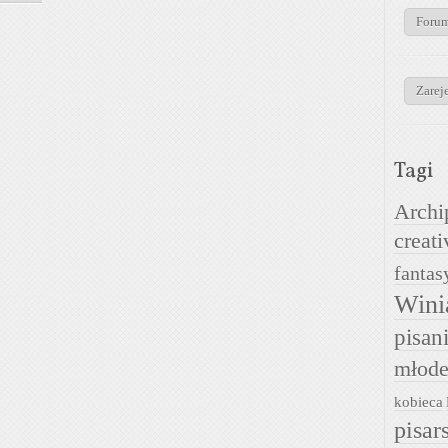
Foru
Zareje
Tagi
Archi
creati
fantas
Wini
pisan
młode
kobieca
pisar