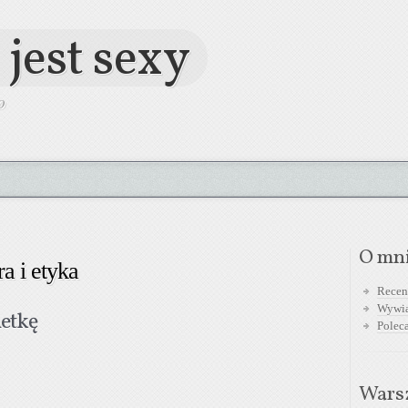
 jest sexy
O
O mn
ra i etyka
Recen
Wywi
ietkę
Polec
Warsz