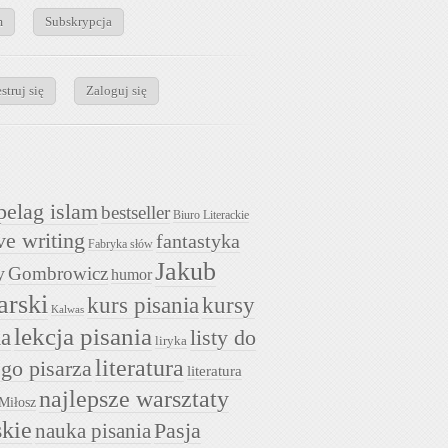
m
Subskrypcja
struj się
Zaloguj się
pelag islam
bestseller
Biuro Literackie
ve writing
fantastyka
Fabryka słów
Jakub
y
Gombrowicz
humor
arski
kurs pisania
kursy
Kalwas
lekcja pisania
ia
listy do
liryka
literatura
go pisarza
literatura
najlepsze warsztaty
Miłosz
skie
nauka pisania
Pasja