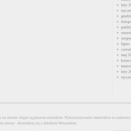
luty 
stycz
grudz
listo
paźdz
wrzes
sierp
lipiec
czerw
maj 2
kwiec
marze
luty 
stycz
y na stronie objęte są prawem autorskim. Wykorzystywanie materiałów tu zamieszc
tej strony - skontaktuj się z Jakubem Winiarskim.