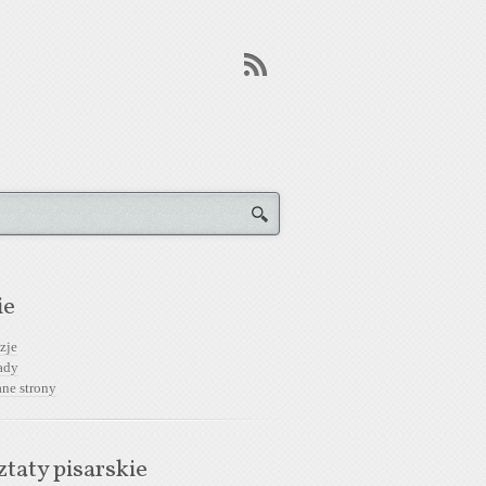
ie
zje
ady
ane strony
taty pisarskie