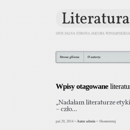
Literatura
OFICJALNA STRONA JAKUBA WINIARSKIEG
Strona główna
O autorze
Wpisy otagowane
literatu
„Nadałam literaturze etyk
– czło...
paź 20, 2014
~ Autor
admin
~
Skomentuj