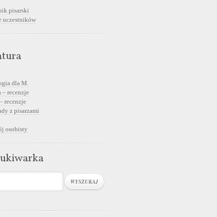
ik pisarski
e uczestników
atura
ogia dla M.
 – recenzje
– recenzje
dy z pisarzami
j osobisty
ukiwarka