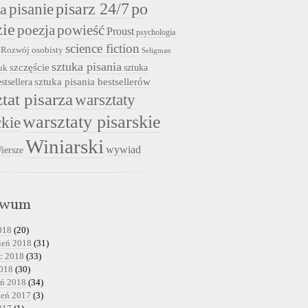
pisarz 24/7
pisanie
po
ia
zie
powieść
poezja
Proust
psychologia
science fiction
Rozwój osobisty
Seligman
sztuka pisania
szczęście
sztuka
uk
sztuka pisania bestsellerów
stsellera
tat pisarza
warsztaty
warsztaty pisarskie
ckie
Winiarski
wywiad
iersze
iwum
018
(20)
ień 2018
(31)
c 2018
(33)
2018
(30)
eń 2018
(34)
ień 2017
(3)