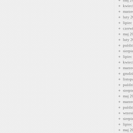
maj 2
kwiec
marze
luty 
lipiec
czerw
maj 2
luty 
paźdz
sierp
lipiec
kwiec
marze
grudz
listo
paźdz
sierp
maj 2
marze
paźdz
wrzes
sierp
lipiec
maj 2